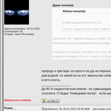
Дyрaк писал(а):
Alhavra писал(а):
в Гренландии ничего этого нет...
Зарегистрирован: 28.01.2011
короче, накрылся мой отдых. рейсы о
Сообщения: 34
Откуда: Санкт-Петербург
Этого нет. Но. Там есть вещи не хуже. Г
неподвластные декодированию в словесн
Съездите за город, погуляйте по лесу. 
родного человека. Они это любят. В общ
природу я чувствую. но просто на дух не перено
дом родной. но зимой ни за что. мерзну как соба
в лето охота...
_________________
До 80 % пациентов псих.клиник - не сумасшед
погуглите: П.Ледин "Невидимая битва"... если хра
Вернуться к началу
Ромка___
Добавлено: Вс 30.01.2011 09:58 MSK
Заголовок соо