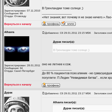
В Гренландии тоже солнце ;)
Зарегистрирован: 07.11.2010
_________________
Сообщения: 99
Откуда: Отовсюду
«Нет знания; вот почему я не знаю ничего.» Ла
Вернуться к началу
Alhavra
Добавлено: Сб 29.01.2011 23:15 MSK
Заголовок соо
Дyрaк писал(а):
В Гренландии тоже солнце ;)
оно не летнее к сож.
Зарегистрирован: 28.01.2011
Сообщения: 34
_________________
Откуда: Санкт-Петербург
До 80 % пациентов псих.клиник - не сумасшед
погуглите: П.Ледин "Невидимая битва"... если хра
Вернуться к началу
Дyрaк
Добавлено: Сб 29.01.2011 23:17 MSK
Заголовок соо
Alhavra писал(а):
Дyрaк писал(а):