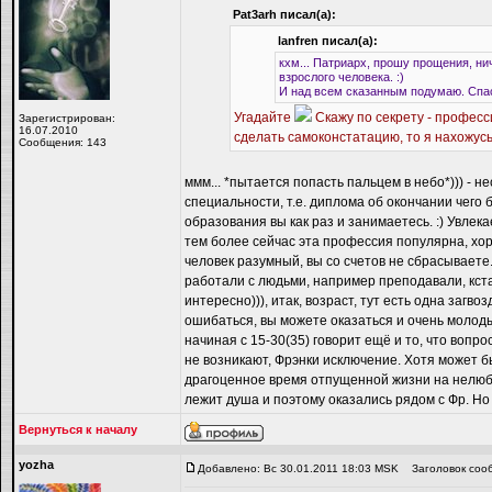
Pat3arh писал(а):
lanfren писал(а):
кхм... Патриарх, прошу прощения, нич
взрослого человека. :)
И над всем сказанным подумаю. Спас
Угадайте
Скажу по секрету - професс
Зарегистрирован:
16.07.2010
сделать самоконстатацию, то я нахожусь
Сообщения: 143
ммм... *пытается попасть пальцем в небо*))) - 
специальности, т.е. диплома об окончании чего 
образования вы как раз и занимаетесь. :) Увлека
тем более сейчас эта профессия популярна, хоро
человек разумный, вы со счетов не сбрасываете
работали с людьми, например преподавали, кстат
интересно))), итак, возраст, тут есть одна загвоз
ошибаться, вы можете оказаться и очень молоды,
начиная с 15-30(35) говорит ещё и то, что вопро
не возникают, Фрэнки исключение. Хотя может бы
драгоценное время отпущенной жизни на нелюби
лежит душа и поэтому оказались рядом с Фр. Но т
Вернуться к началу
yozha
Добавлено: Вс 30.01.2011 18:03 MSK
Заголовок соо