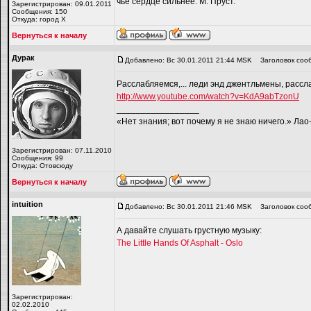
чьё сердце сильнее. М. Пруст.
Зарегистрирован: 09.01.2011
Сообщения: 150
Откуда: город Х
Вернуться к началу
Дyрaк
Добавлено: Вс 30.01.2011 21:44 MSK
Заголовок соо
Расслабляемся,... леди энд джентльмены, рассл
http://www.youtube.com/watch?v=KdA9abTzonU
_________________
«Нет знания; вот почему я не знаю ничего.» Ла
Зарегистрирован: 07.11.2010
Сообщения: 99
Откуда: Отовсюду
Вернуться к началу
intuition
Добавлено: Вс 30.01.2011 21:46 MSK
Заголовок соо
А давайте слушать грустную музыку:
The Little Hands Of Asphalt - Oslo
Зарегистрирован:
02.02.2010