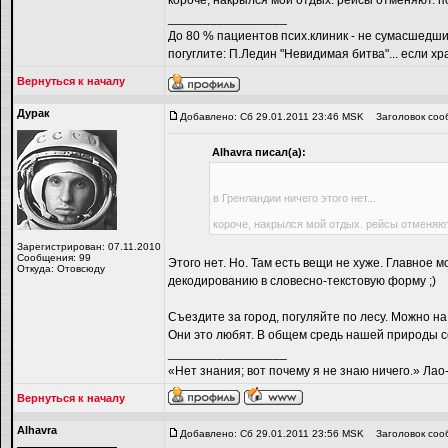
короче, накрылся мой отдых. рейсы отменяют. по
_________________
До 80 % пациентов псих.клиник - не сумасшед
погуглите: П.Ледин "Невидимая битва"... если хра
Вернуться к началу
Дyрaк
Добавлено: Сб 29.01.2011 23:46 MSK
Заголовок соо
Alhavra писал(а):
в Гренландии ничего этого нет...
короче, накрылся мой отдых. рейсы отменяют.
Зарегистрирован: 07.11.2010
Сообщения: 99
Этого нет. Но. Там есть вещи не хуже. Главное 
Откуда: Отовсюду
декодированию в словесно-текстовую форму ;)
Съездите за город, погуляйте по лесу. Можно н
Они это любят. В общем средь нашей природы со
_________________
«Нет знания; вот почему я не знаю ничего.» Ла
Вернуться к началу
Alhavra
Добавлено: Сб 29.01.2011 23:56 MSK
Заголовок соо