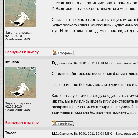
1. Вконтакт нельзя грузить музыку в нормальном 
2. Вконтакте не у всех есть аккаунты и желание
Составлять полные треклисты к выпускам, хотя 
будет полного списка композиций) будет намного 
т. д.. И это не помешает, даже напротив, создать
Зарегистрирован:
02.02.2010
Сообщения: 445
Вернуться к началу
intuition
Добавлено: Вс 30.01.2011 14:18 MSK
Заголовок соо
Сегодня побит рекорд посещения форума, держа
То, чего многие боялись, мысли о чем отгоняли к
Как верные ученики повсюду следуют за своим с
играть, мы научились видеть игру, действовать п
Зарегистрирован:
02.02.2010
разорван и превратился в спираль - пружиной в
Сообщения: 445
задумывали, сказали больше чем произнесли, и
Вернуться к началу
Техххи
Добавлено: Вс 30.01.2011 15:08 MSK
Заголовок соо