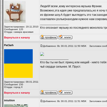
Люди!И всем ,кому интересна музыка Фрэнки.
Возможно,эта идея уже предлагалась,но я хочу п
из фрэнки шоу.А будет выглядеть это так:заходи
озаглавлен ролью)находим нужное нам сокрови
_________________
Зарегистрирован: 19.11.2010
Кто опознает музыку из последнего монолога т
Сообщения: 120
Откуда: самара красивая
Вернуться к началу
Pat3arh
Добавлено: Вс 30.01.2011 11:50 MSK
Заголовок сооб
_________________
Кто бы ты ни был: принц или нищий - никто тебя
чьё сердце сильнее. М. Пруст.
Зарегистрирован: 09.01.2011
Сообщения: 150
Откуда: город Х
Вернуться к началу
intuition
Добавлено: Вс 30.01.2011 11:51 MSK
Заголовок сооб