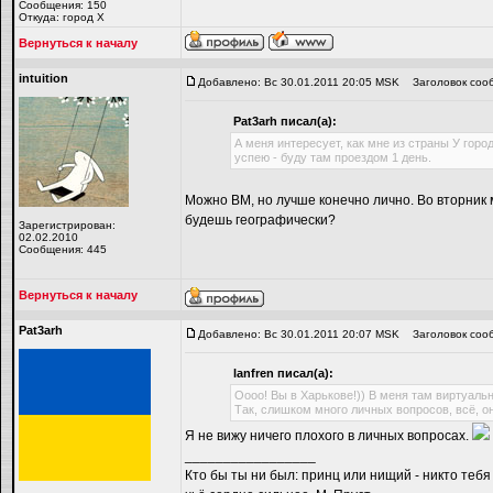
Сообщения: 150
Откуда: город Х
Вернуться к началу
intuition
Добавлено: Вс 30.01.2011 20:05 MSK
Заголовок соо
Pat3arh писал(а):
А меня интересует, как мне из страны У горо
успею - буду там проездом 1 день.
Можно ВМ, но лучше конечно лично. Во вторник м
будешь географически?
Зарегистрирован:
02.02.2010
Сообщения: 445
Вернуться к началу
Pat3arh
Добавлено: Вс 30.01.2011 20:07 MSK
Заголовок соо
lanfren писал(а):
Оооо! Вы в Харькове!)) В меня там виртуальн
Так, слишком много личных вопросов, всё, о
Я не вижу ничего плохого в личных вопросах.
_________________
Кто бы ты ни был: принц или нищий - никто тебя