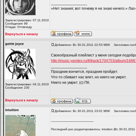
_________________
«Нет знания; вот почему я не знаю ничего.» Ла
Зарегистрирован: 07.11.2010
Сообщения: 99
Откуда: Отовсюду
Вернуться к началу
gertie joyce
Добавлено: Вс 30.01.2011 22:53 MSK
Заголовок соо
Своеобразный плейлист у меня сегодня подобрал
http://music.yandex.ru/#/track/1704753/album/1688
_________________
Праздник кончится, праздник пройдет.
Что-то сбивает нас влет, но никто не умрет.
Никто не умрет. (с) ПК.
Зарегистрирован: 04.11.2010
Сообщения: 230
Вернуться к началу
intuition
Добавлено: Вс 30.01.2011 23:01 MSK
Заголовок соо
-----------------------------------
Последний раз редактировалось: intuition (Вс 30.01.2011