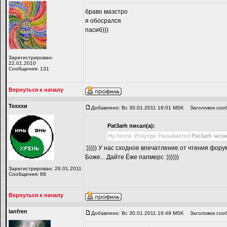
браво маэстро
я обосрался
пасиб)))
Зарегистрирован:
22.01.2010
Сообщения: 131
Вернуться к началу
Техххи
Добавлено: Вс 30.01.2011 16:01 MSK
Заголовок соо
Pat3arh писал(а):
Ну почти. Изнутри. Называется
Pat3arh чит
:))))) У нас сходное впечатление от чтения фор
Боже... Дайте Ёже папмерс :))))))
Зарегистрирован: 26.01.2011
Сообщения: 68
Вернуться к началу
lanfren
Добавлено: Вс 30.01.2011 16:49 MSK
Заголовок соо