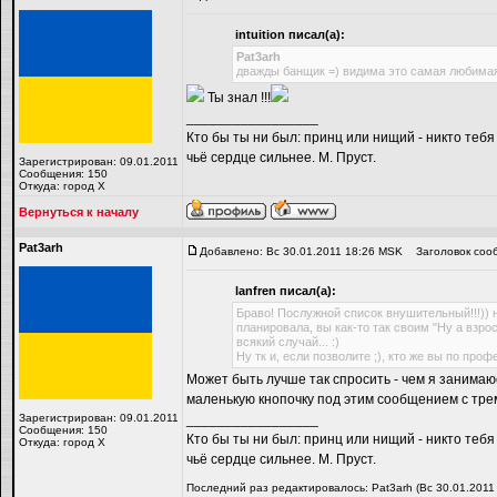
intuition писал(а):
Pat3arh
дважды банщик =) видима это самая любима
Ты знал !!!
_________________
Кто бы ты ни был: принц или нищий - никто тебя
чьё сердце сильнее. М. Пруст.
Зарегистрирован: 09.01.2011
Сообщения: 150
Откуда: город Х
Вернуться к началу
Pat3arh
Добавлено: Вс 30.01.2011 18:26 MSK
Заголовок соо
lanfren писал(а):
Браво! Послужной список внушительный!!!)) н
планировала, вы как-то так своим "Ну а взро
всякий случай... :)
Ну тк и, если позволите ;), кто же вы по про
Может быть лучше так спросить - чем я занимаю
маленькую кнопочку под этим сообщением с тр
Зарегистрирован: 09.01.2011
_________________
Сообщения: 150
Кто бы ты ни был: принц или нищий - никто тебя
Откуда: город Х
чьё сердце сильнее. М. Пруст.
Последний раз редактировалось: Pat3arh (Вс 30.01.2011