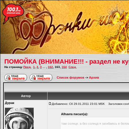
ПОМОЙКА (ВНИМАНИЕ!!! - раздел не ку
На страницу
Пред.
1
,
2
,
3
... ,
162
,
163
,
164
След.
Список форумов
->
Архив
Автор
Дyрaк
Добавлено: Сб 29.01.2011 23:01 MSK
Заголовок соо
Alhavra писал(а):
там солнце. а без солнца я загибаюсь в бело