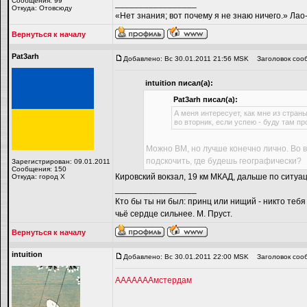
Сообщения: 99
_________________
Откуда: Отовсюду
«Нет знания; вот почему я не знаю ничего.» Ла
Вернуться к началу
Pat3arh
Добавлено: Вс 30.01.2011 21:56 MSK
Заголовок соо
intuition писал(а):
Pat3arh писал(а):
А меня интересует, как мне из стран
во вторник, если успею - буду там пр
Можно ВМ, но лучше конечно лично. Во в
подскочить, где будешь географически?
Зарегистрирован: 09.01.2011
Сообщения: 150
Кировский вокзал, 19 км МКАД, дальше по ситуац
Откуда: город Х
_________________
Кто бы ты ни был: принц или нищий - никто тебя
чьё сердце сильнее. М. Пруст.
Вернуться к началу
intuition
Добавлено: Вс 30.01.2011 22:00 MSK
Заголовок соо
АААААААмстердам