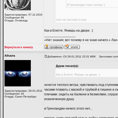
В Гренландии тоже солнце ;)
Зарегистрирован: 07.11.2010
Сообщения: 99
оно не летнее к сож.
Откуда: Отовсюду
Как в Египте. Январь на дворе. :)
_________________
«Нет знания; вот почему я не знаю ничего.» Ла
Вернуться к началу
Alhavra
Добавлено: Сб 29.01.2011 23:31 MSK
Заголовок соо
Дyрaк писал(а):
Как в Египте. Январь на дворе. :)
хочется теплого ветра, чувствовать под ступням
часами плавать с маской и трубкой в тишине и 
Зарегистрирован: 28.01.2011
Сообщения: 34
плечами. сидеть на балконе в безмолвии, слуша
Откуда: Санкт-Петербург
искалеченную душу.
в Гренландии ничего этого нет...