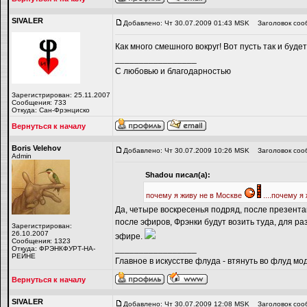
SIVALER
Добавлено: Чт 30.07.2009 01:43 MSK
Заголовок соо
Как много смешного вокруг! Вот пусть так и будет 
_________________
С любовью и благодарностью
Зарегистрирован: 25.11.2007
Сообщения: 733
Откуда: Сан-Фрэнциско
Вернуться к началу
Boris Velehov
Добавлено: Чт 30.07.2009 10:26 MSK
Заголовок соо
Admin
Shadou писал(а):
почему я живу не в Москве
....почему я
Да, четыре воскресенья подряд, после презентац
после эфиров, Фрэнки будут возить туда, для ра
Зарегистрирован:
26.10.2007
эфире.
Сообщения: 1323
_________________
Откуда: ФРЭНКФУРТ-НА-
РЕЙНЕ
Главное в искусстве флуда - втянуть во флуд мо
Вернуться к началу
SIVALER
Добавлено: Чт 30.07.2009 12:08 MSK
Заголовок соо