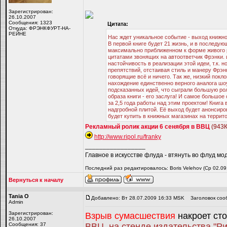
Зарегистрирован:
26.10.2007
Сообщения: 1323
Цитата:
Откуда: ФРЭНКФУРТ-НА-
РЕЙНЕ
Нас ждет уникальное событие - выход книжн
В первой книге будет 21 жизнь, и в последую
максимально приближенном к форме живого 
цитатами звонящих на автоответчик Фрэнки. и
настойчивость в реализации этой идеи, т.к. 
препятствий, отстаивая стиль и манеру Фрэн
говорящие всё и ничего. Так же, низкий пок
нахождение единственно верного аналога шо
подсказанных идей, что сыграли большую рол
образа книги - его заслуга! И самое большое 
за 2,5 года работы над этим проектом! Книга 
надгробной плитой. Её выход будет анонсиров
будет купить в книжных магазинах на террит
Рекламный ролик акции 6 сенября в ВВЦ
(943К
http://www.ripol.ru/franky
_________________
Главное в искусстве флуда - втянуть во флуд мо
Последний раз редактировалось: Boris Velehov (Ср 02.09
Вернуться к началу
Tania O
Добавлено: Вт 28.07.2009 16:33 MSK
Заголовок соо
Admin
Зарегистрирован:
Взрыв сумасшествия
накроет ст
26.10.2007
Сообщения: 37
ВВЦ, на стенде издательства "Ри