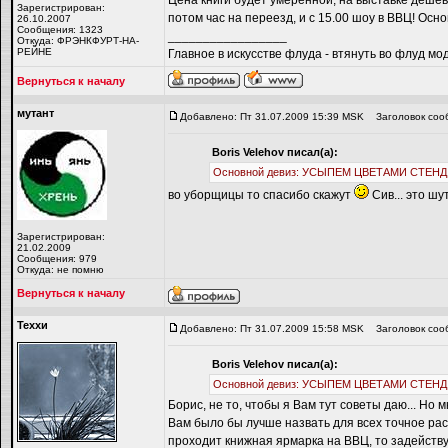
Цена книги будет умеренной, на выставке дешевл
Зарегистрирован:
потом час на переезд, и с 15.00 шоу в ВВЦ!
26.10.2007
Сообщения: 1323
_________________
Откуда: ФРЭНКФУРТ-НА-
РЕЙНЕ
Главное в искусстве флуда - втянуть во флуд мо
Вернуться к началу
мутант
Добавлено: Пт 31.07.2009 15:39 MSK
Заголовок соо
Boris Velehov писал(а):
Основной девиз: УСЫПЕМ ЦВЕТАМИ СТЕНД
во уборщицы то спасибо скажут
Сив... это шу
Зарегистрирован:
21.02.2009
Сообщения: 979
Откуда: не помню
Вернуться к началу
Теххи
Добавлено: Пт 31.07.2009 15:58 MSK
Заголовок соо
Boris Velehov писал(а):
Основной девиз: УСЫПЕМ ЦВЕТАМИ СТЕНД
Борис, не то, чтобы я Вам тут советы даю... Но
Вам было бы лучше назвать для всех точное рас
проходит книжная ярмарка на ВВЦ, то задействую