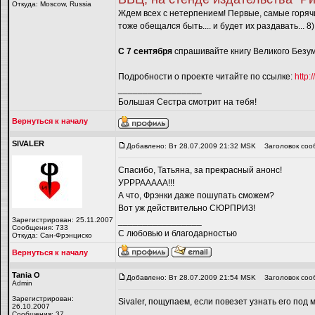
Откуда: Moscow, Russia
Ждем всех с нетерпением! Первые, самые горячие
тоже обещался быть.... и будет их раздавать... 8)
С 7 сентября
спрашивайте книгу Великого Безум
Подробности о проекте читайте по ссылке:
http:
_________________
Большая Сестра смотрит на тебя!
Вернуться к началу
SIVALER
Добавлено: Вт 28.07.2009 21:32 MSK
Заголовок соо
Спасибо, Татьяна, за прекрасный анонс!
УРРРААААА!!!
А что, Фрэнки даже пошупать сможем?
Вот уж действительно СЮРПРИЗ!
Зарегистрирован: 25.11.2007
_________________
Сообщения: 733
С любовью и благодарностью
Откуда: Сан-Фрэнциско
Вернуться к началу
Tania O
Добавлено: Вт 28.07.2009 21:54 MSK
Заголовок соо
Admin
Зарегистрирован:
Sivaler, пощупаем, если повезет узнать его под ма
26.10.2007
_________________
Сообщения: 37