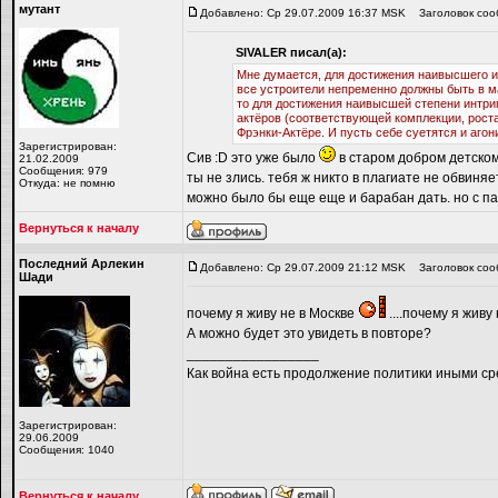
мутант
Добавлено: Ср 29.07.2009 16:37 MSK
Заголовок соо
SIVALER писал(а):
Мне думается, для достижения наивысшего и
все устроители непременно должны быть в ма
то для достижения наивысшей степени интриг
актёров (соответствующей комплекции, роста,
Фрэнки-Актёре. И пусть себе суетятся и аго
Зарегистрирован:
Сив :D это уже было
в старом добром детском 
21.02.2009
Сообщения: 979
ты не злись. тебя ж никто в плагиате не обвиня
Откуда: не помню
можно было бы еще еще и барабан дать. но с п
Вернуться к началу
Последний Арлекин
Добавлено: Ср 29.07.2009 21:12 MSK
Заголовок соо
Шади
почему я живу не в Москве
....почему я живу
А можно будет это увидеть в повторе?
_________________
Как война есть продолжение политики иными ср
Зарегистрирован:
29.06.2009
Сообщения: 1040
Вернуться к началу