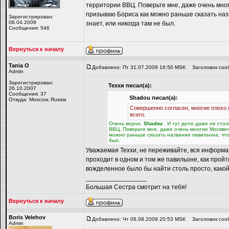
территории ВВЦ. Поверьте мне, даже очень многи
призываю Бориса как можно раньше сказать назв
Зарегистрирован:
08.04.2009
знает, или никогда там не был.
Сообщения: 546
Вернуться к началу
Tania O
Добавлено: Пт 31.07.2009 16:50 MSK
Заголовок соо
Admin
Зарегистрирован:
Теххи писал(а):
26.10.2007
Сообщения: 37
Shadou писал(а):
Откуда: Moscow, Russia
Совершенно согласен, многие плохо 
всего.
Очень верно,
Shadou
. И тут дело даже не сто
ВВЦ. Поверьте мне, даже очень многие Москвичи
можно раньше сказать название павильона, чтоб
был.
Уважаемая Теххи, не переживайте, вся информ
проходит в одном и том же павильоне, как пройт
вожделенное было бы найти столь просто, какой б
_________________
Большая Сестра смотрит на тебя!
Вернуться к началу
Boris Velehov
Добавлено: Чт 06.08.2009 20:53 MSK
Заголовок соо
Admin