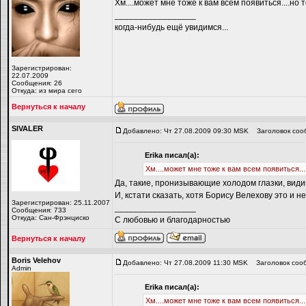
Хм....может мне тоже к вам всем появиться....но т
_________________
когда-нибудь ещё увидимся...
Зарегистрирован:
22.07.2009
Сообщения: 26
Откуда: из мира сего
Вернуться к началу
SIVALER
Добавлено: Чт 27.08.2009 09:30 MSK
Заголовок соо
Erika писал(а):
Хм....может мне тоже к вам всем появиться...
Да, такие, пронизывающие холодом глазки, види
И, кстати сказать, хотя Борису Велехову это и не
Зарегистрирован: 25.11.2007
_________________
Сообщения: 733
Откуда: Сан-Фрэнциско
С любовью и благодарностью
Вернуться к началу
Boris Velehov
Добавлено: Чт 27.08.2009 11:30 MSK
Заголовок соо
Admin
Erika писал(а):
Хм....может мне тоже к вам всем появиться...