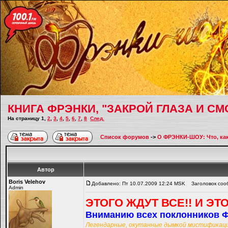
КНИГА ФРЭНКИ, "ЗАКРОЙ ГЛАЗА И СМО
На страницу
1
,
2
,
3
,
4
,
5
,
6
,
7
,
8
След.
Список форумов
->
О ФРЭНКИ-ШОУ: Что, как,
Автор
Boris Velehov
Добавлено: Пт 10.07.2009 12:24 MSK
Заголовок сооб
Admin
ЭТОГО ЖДУТ ВСЕ!! И ЭТ
Вниманию всех поклонников Ф
Легендарные, окутанные дымкой мистификации 