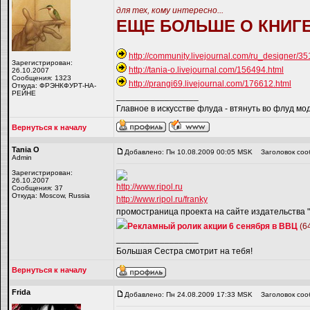
для тех, кому интересно...
ЕЩЕ БОЛЬШЕ О КНИГЕ
http://community.livejournal.com/ru_designer/3
Зарегистрирован:
http://tania-o.livejournal.com/156494.html
26.10.2007
Сообщения: 1323
http://prangi69.livejournal.com/176612.html
Откуда: ФРЭНКФУРТ-НА-
РЕЙНЕ
_________________
Главное в искусстве флуда - втянуть во флуд мо
Вернуться к началу
Tania O
Добавлено: Пн 10.08.2009 00:05 MSK
Заголовок соо
Admin
Зарегистрирован:
26.10.2007
http://www.ripol.ru
Сообщения: 37
Откуда: Moscow, Russia
http://www.ripol.ru/franky
промостраница проекта на сайте издательства "
Рекламный ролик акции 6 сенября в ВВЦ
(6
_________________
Большая Сестра смотрит на тебя!
Вернуться к началу
Frida
Добавлено: Пн 24.08.2009 17:33 MSK
Заголовок соо