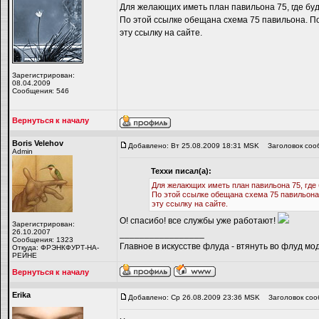
Для желающих иметь план павильона 75, где бу
По этой ссылке обещана схема 75 павильона. Пок
эту ссылку на сайте.
Зарегистрирован:
08.04.2009
Сообщения: 546
Вернуться к началу
Boris Velehov
Добавлено: Вт 25.08.2009 18:31 MSK
Заголовок соо
Admin
Теххи писал(а):
Для желающих иметь план павильона 75, где
По этой ссылке обещана схема 75 павильона. 
эту ссылку на сайте.
О! спасибо! все службы уже работают!
Зарегистрирован:
26.10.2007
_________________
Сообщения: 1323
Главное в искусстве флуда - втянуть во флуд мо
Откуда: ФРЭНКФУРТ-НА-
РЕЙНЕ
Вернуться к началу
Erika
Добавлено: Ср 26.08.2009 23:36 MSK
Заголовок соо