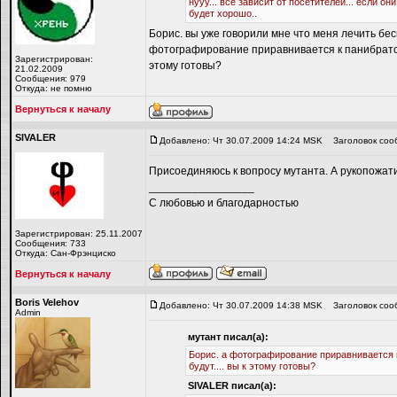
нууу... все зависит от посетителей... если он
будет хорошо..
Борис. вы уже говорили мне что меня лечить б
фотографирование приравнивается к панибратству
Зарегистрирован:
этому готовы?
21.02.2009
Сообщения: 979
Откуда: не помню
Вернуться к началу
SIVALER
Добавлено: Чт 30.07.2009 14:24 MSK
Заголовок соо
Присоединяюсь к вопросу мутанта. А рукопожати
_________________
С любовью и благодарностью
Зарегистрирован: 25.11.2007
Сообщения: 733
Откуда: Сан-Фрэнциско
Вернуться к началу
Boris Velehov
Добавлено: Чт 30.07.2009 14:38 MSK
Заголовок соо
Admin
мутант писал(а):
Борис. а фотографирование приравнивается к 
будут.... вы к этому готовы?
SIVALER писал(а):