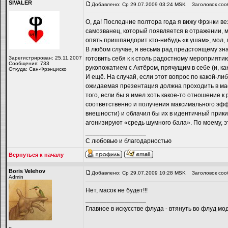
SIVALER
Добавлено: Ср 29.07.2009 03:24 MSK
Заголовок соо
О, да! Последние полтора года я вижу Фрэнки ве
самозванец, который появляется в отражении, м
опять пришпандорит кто-нибудь «к ушам», мол,
В любом случае, я весьма рад предстоящему зн
Зарегистрирован: 25.11.2007
готовить себя к к столь радостному мероприяти
Сообщения: 733
рукопожатием с Актёром, прячущим в себе (и, как
Откуда: Сан-Фрэнциско
И ещё. На случай, если этот вопрос по какой-л
ожидаемая презентация должна проходить в мас
того, если бы я имел хоть какое-то отношение к
соответственно и получения максимального эффе
внешности) и облачил бы их в идентичный прикид
агонизируют «средь шумного бала». По моему, 
_________________
С любовью и благодарностью
Вернуться к началу
Boris Velehov
Добавлено: Ср 29.07.2009 10:28 MSK
Заголовок соо
Admin
Нет, масок не будет!!!
_________________
Главное в искусстве флуда - втянуть во флуд мо