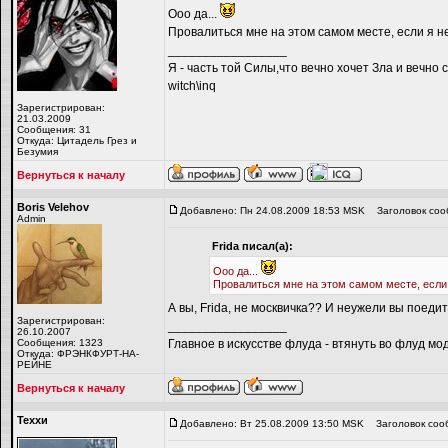
Ооо да...
Провалиться мне на этом самом месте, если я не
_________________
Я - часть той Силы,что вечно хочет Зла и вечно 
witch\inq
Зарегистрирован:
21.03.2009
Сообщения: 31
Откуда: Цитадель Грез и
Безумия
Вернуться к началу
Boris Velehov
Добавлено: Пн 24.08.2009 18:53 MSK
Заголовок соо
Admin
Frida писал(а):
Ооо да...
Провалиться мне на этом самом месте, если 
А вы, Frida, не москвичка?? И неужели вы поеди
Зарегистрирован:
_________________
26.10.2007
Сообщения: 1323
Главное в искусстве флуда - втянуть во флуд мо
Откуда: ФРЭНКФУРТ-НА-
РЕЙНЕ
Вернуться к началу
Теххи
Добавлено: Вт 25.08.2009 13:50 MSK
Заголовок соо