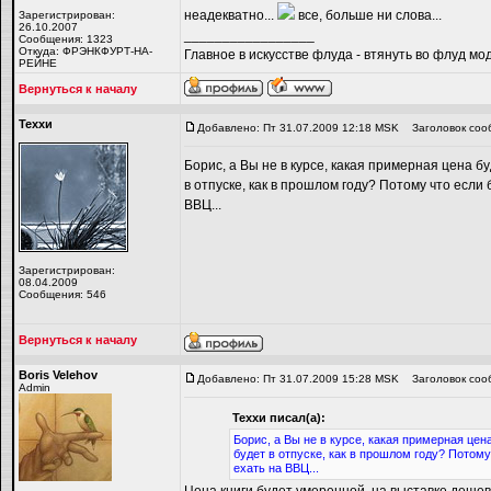
неадекватно...
все, больше ни слова...
Зарегистрирован:
26.10.2007
_________________
Сообщения: 1323
Откуда: ФРЭНКФУРТ-НА-
Главное в искусстве флуда - втянуть во флуд мо
РЕЙНЕ
Вернуться к началу
Теххи
Добавлено: Пт 31.07.2009 12:18 MSK
Заголовок соо
Борис, а Вы не в курсе, какая примерная цена 
в отпуске, как в прошлом году? Потому что если
ВВЦ...
Зарегистрирован:
08.04.2009
Сообщения: 546
Вернуться к началу
Boris Velehov
Добавлено: Пт 31.07.2009 15:28 MSK
Заголовок соо
Admin
Теххи писал(а):
Борис, а Вы не в курсе, какая примерная це
будет в отпуске, как в прошлом году? Потом
ехать на ВВЦ...