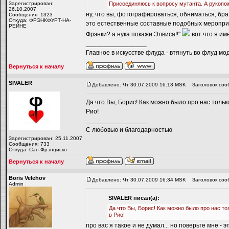
Зарегистрирован:
Присоединяюсь к вопросу мутанта. А рукопож
26.10.2007
ну, что вы, фотографироваться, обниматься, бра
Сообщения: 1323
Откуда: ФРЭНКФУРТ-НА-
это естественные составные подобных мероприят
РЕЙНЕ
Фрэнки? а нука покажи Элвиса!!"
вот что я им
_________________
Главное в искусстве флуда - втянуть во флуд мо
Вернуться к началу
SIVALER
Добавлено: Чт 30.07.2009 16:13 MSK
Заголовок соо
Да что Вы, Борис! Как можно было про нас тольк
Рио!
_________________
С любовью и благодарностью
Зарегистрирован: 25.11.2007
Сообщения: 733
Откуда: Сан-Фрэнциско
Вернуться к началу
Boris Velehov
Добавлено: Чт 30.07.2009 16:34 MSK
Заголовок соо
Admin
SIVALER писал(а):
Да что Вы, Борис! Как можно было про нас то
в Рио!
про вас я такое и не думал... но поверьте мне -