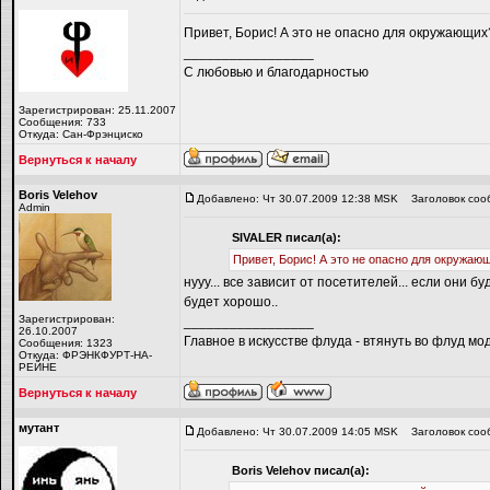
Привет, Борис! А это не опасно для окружающи
_________________
С любовью и благодарностью
Зарегистрирован: 25.11.2007
Сообщения: 733
Откуда: Сан-Фрэнциско
Вернуться к началу
Boris Velehov
Добавлено: Чт 30.07.2009 12:38 MSK
Заголовок соо
Admin
SIVALER писал(а):
Привет, Борис! А это не опасно для окружа
нууу... все зависит от посетителей... если они бу
будет хорошо..
Зарегистрирован:
_________________
26.10.2007
Главное в искусстве флуда - втянуть во флуд мо
Сообщения: 1323
Откуда: ФРЭНКФУРТ-НА-
РЕЙНЕ
Вернуться к началу
мутант
Добавлено: Чт 30.07.2009 14:05 MSK
Заголовок соо
Boris Velehov писал(а):