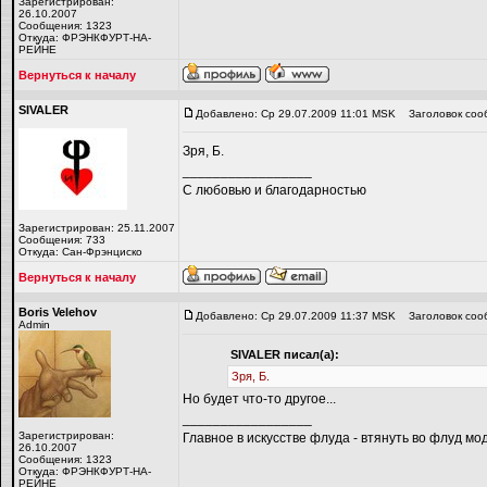
Зарегистрирован:
26.10.2007
Сообщения: 1323
Откуда: ФРЭНКФУРТ-НА-
РЕЙНЕ
Вернуться к началу
SIVALER
Добавлено: Ср 29.07.2009 11:01 MSK
Заголовок соо
Зря, Б.
_________________
С любовью и благодарностью
Зарегистрирован: 25.11.2007
Сообщения: 733
Откуда: Сан-Фрэнциско
Вернуться к началу
Boris Velehov
Добавлено: Ср 29.07.2009 11:37 MSK
Заголовок соо
Admin
SIVALER писал(а):
Зря, Б.
Но будет что-то другое...
_________________
Зарегистрирован:
Главное в искусстве флуда - втянуть во флуд мо
26.10.2007
Сообщения: 1323
Откуда: ФРЭНКФУРТ-НА-
РЕЙНЕ