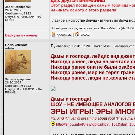
Дор. друзья!
ВНИМАНИЕ!
Этот раздел посвящен самым горячим нов
Зарегистрирован:
начинать осмотр с этого раздела!
26.10.2007
Сообщения: 1323
_________________
Откуда: ФРЭНКФУРТ-НА-
РЕЙНЕ
Главное в искусстве флуда - втянуть во флуд мо
Последний раз редактировалось: Boris Velehov (Чт 11.06
Вернуться к началу
Boris Velehov
Добавлено: Сб 31.05.2008 04:45 MSK
Заголовок соо
Admin
Дамы и господа, лейдис анд джен
Никогда ранее, люди не мечтали ст
Никогда ранее они не были озабоч
Никогда ранее, мир не терял грани
Никогда ранее, люди не желали стат
Зарегистрирован:
26.10.2007
Сообщения: 1323
Откуда: ФРЭНКФУРТ-НА-
РЕЙНЕ
Дамы и господа!
ШОУ – НЕ ИМЕЮЩЕЕ АНАЛОГОВ В
ЭРЫ ИГРЫ! ЭРЫ МНОГ
PS. And if hi left of dreaming about you! (И где
http://fshow.info/f/viewtopic.php?t=151&start=15
_________________