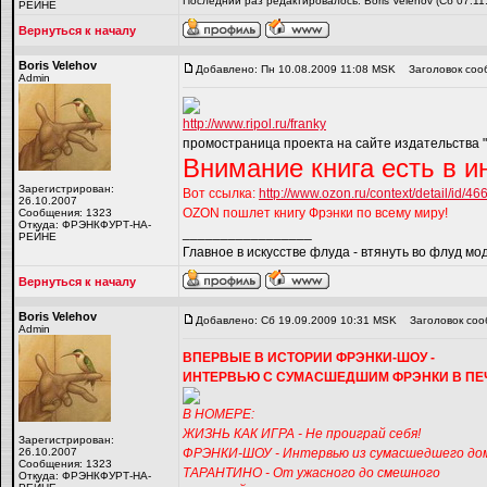
Последний раз редактировалось: Boris Velehov (Сб 07.11
РЕЙНЕ
Вернуться к началу
Boris Velehov
Добавлено: Пн 10.08.2009 11:08 MSK
Заголовок соо
Admin
http://www.ripol.ru/franky
промостраница проекта на сайте издательства "
Внимание книга есть в и
Зарегистрирован:
Вот ссылка:
http://www.ozon.ru/context/detail/id/46
26.10.2007
OZON пошлет книгу Фрэнки по всему миру!
Сообщения: 1323
Откуда: ФРЭНКФУРТ-НА-
_________________
РЕЙНЕ
Главное в искусстве флуда - втянуть во флуд мо
Вернуться к началу
Boris Velehov
Добавлено: Сб 19.09.2009 10:31 MSK
Заголовок соо
Admin
ВПЕРВЫЕ В ИСТОРИИ ФРЭНКИ-ШОУ -
ИНТЕРВЬЮ С СУМАСШЕДШИМ ФРЭНКИ В ПЕ
В НОМЕРЕ:
ЖИЗНЬ КАК ИГРА - Не проиграй себя!
Зарегистрирован:
26.10.2007
ФРЭНКИ-ШОУ - Интервью из сумасшедшего до
Сообщения: 1323
ТАРАНТИНО - От ужасного до смешного
Откуда: ФРЭНКФУРТ-НА-