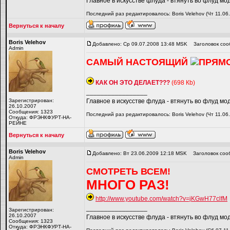
Главное в искусстве флуда - втянуть во флуд мо
Последний раз редактировалось: Boris Velehov (Чт 11.06
Вернуться к началу
Boris Velehov
Добавлено: Ср 09.07.2008 13:48 MSK
Заголовок соо
Admin
САМЫЙ НАСТОЯЩИЙ
ПРЯМО
КАК ОН ЭТО ДЕЛАЕТ???
(698 Кb)
_________________
Зарегистрирован:
Главное в искусстве флуда - втянуть во флуд мо
26.10.2007
Сообщения: 1323
Последний раз редактировалось: Boris Velehov (Чт 11.06
Откуда: ФРЭНКФУРТ-НА-
РЕЙНЕ
Вернуться к началу
Boris Velehov
Добавлено: Вт 23.06.2009 12:18 MSK
Заголовок соо
Admin
СМОТРЕТЬ ВСЕМ!
МНОГО РАЗ!
http://www.youtube.com/watch?v=jKGwH77clfM
_________________
Зарегистрирован:
26.10.2007
Главное в искусстве флуда - втянуть во флуд мо
Сообщения: 1323
Откуда: ФРЭНКФУРТ-НА-