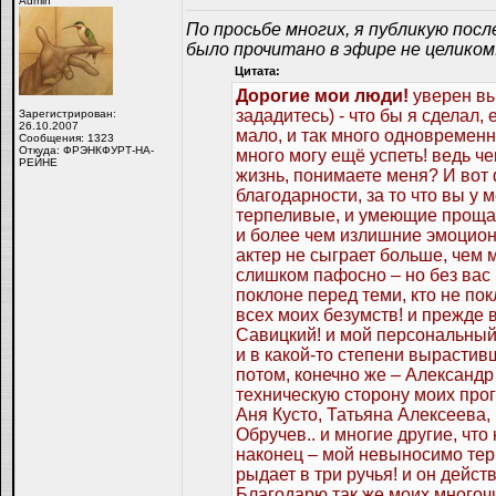
Admin
По просьбе многих, я публикую посл
было прочитано в эфире не целиком
Цитата:
Дорогие мои люди!
уверен вы
зададитесь) - что бы я сделал, 
Зарегистрирован:
26.10.2007
мало, и так много одновременно
Сообщения: 1323
Откуда: ФРЭНКФУРТ-НА-
много могу ещё успеть! ведь ч
РЕЙНЕ
жизнь, понимаете меня? И вот 
благодарности, за то что вы у
терпеливые, и умеющие прощат
и более чем излишние эмоционал
актер не сыграет больше, чем 
слишком пафосно – но без вас н
поклоне перед теми, кто не п
всех моих безумств! и прежде
Савицкий! и мой персональный
и в какой-то степени выраст
потом, конечно же – Александ
техническую сторону моих про
Аня Кусто, Татьяна Алексеева
Обручев.. и многие другие, чт
наконец – мой невыносимо тер
рыдает в три ручья! и он дейст
Благодарю так же моих многочи