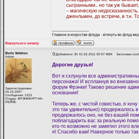
сыгранными.. но так уж бывает,
– магическую недосказанность..
дженльмен, до встречи, в т.н. 
_________________
Главное в искусстве флуда - втянуть во флуд мо
Вернуться к началу
Boris Velehov
Добавлено: Вт 01.02.2011 00:57 MSK
Заголовок соо
Admin
Дорогие друзья!
Вот и схлунули все административны
персонажа! И всплакнув во внезавно 
форум Фрэнки! Таково решение админи
Зарегистрирован:
26.10.2007
основания!
Сообщения: 1323
Откуда: ФРЭНКФУРТ-НА-
РЕЙНЕ
Теперь же, с чистой совестью, я хочу
это так удивительно) продержалось 
продержалось оно, не без вашей пом
поблагодарить вас за реальную помощ
кто-то возможно не заметил этого вл
я! Спасибо вам! Наверное только та