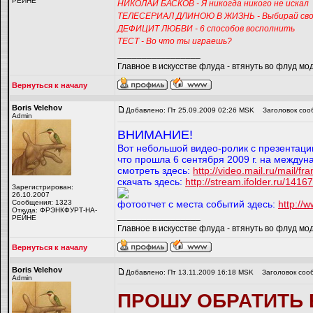
РЕЙНЕ
НИКОЛАЙ БАСКОВ - Я никогда никого не искал
ТЕЛЕСЕРИАЛ ДЛИНОЮ В ЖИЗНЬ - Выбирай сво
ДЕФИЦИТ ЛЮБВИ - 6 способов восполнить
ТЕСТ - Во что ты играешь?
_________________
Главное в искусстве флуда - втянуть во флуд мо
Вернуться к началу
Boris Velehov
Добавлено: Пт 25.09.2009 02:26 MSK
Заголовок соо
Admin
ВНИМАНИЕ!
Вот небольшой видео-ролик с презентации
что прошла 6 сентября 2009 г. на междун
смотреть здесь:
http://video.mail.ru/mail/f
скачать здесь:
http://stream.ifolder.ru/1416
Зарегистрирован:
26.10.2007
Сообщения: 1323
фотоотчет с места событий здесь:
http://w
Откуда: ФРЭНКФУРТ-НА-
_________________
РЕЙНЕ
Главное в искусстве флуда - втянуть во флуд мо
Вернуться к началу
Boris Velehov
Добавлено: Пт 13.11.2009 16:18 MSK
Заголовок соо
Admin
ПРОШУ ОБРАТИТЬ 