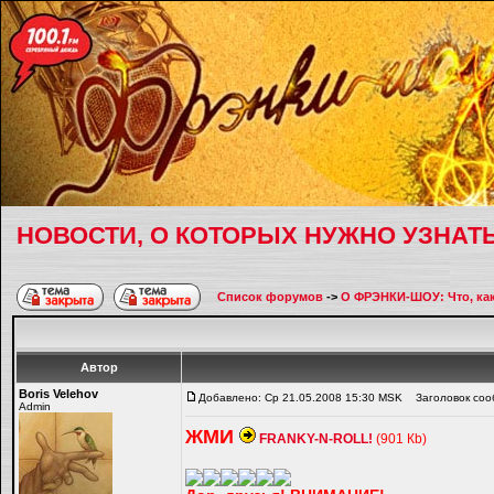
НОВОСТИ, О КОТОРЫХ НУЖНО УЗНАТ
Список форумов
->
О ФРЭНКИ-ШОУ: Что, как,
Автор
Boris Velehov
Добавлено: Ср 21.05.2008 15:30 MSK
Заголовок соо
Admin
ЖМИ
FRANKY-N-ROLL!
(901 Кb)