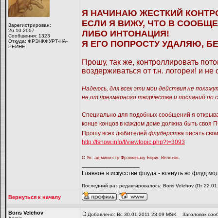
Я НАЧИНАЮ ЖЕСТКИЙ КОНТР
ЕСЛИ Я ВИЖУ, ЧТО В СООБЩ
Зарегистрирован:
26.10.2007
ЛИБО ИНТОНАЦИЯ!
Сообщения: 1323
Откуда: ФРЭНКФУРТ-НА-
Я ЕГО ПОПРОСТУ УДАЛЯЮ, БЕ
РЕЙНЕ
Прошу, так же, контроллировать пот
воздерживаться от т.н. логореи! и н
Надеюсь, для всех эти мои действия не покажу
не от чрезмерного творчества и посланий по 
Специально для подобных сообщений я открыв
конце концов в каждом доме должна быть своя
Прошу всех любителей
флудерства
писать свои
http://fshow.info/f/viewtopic.php?t=3093
С Ув. ад-мини-стр Фрэнки-шоу Борис Велехов.
_________________
Главное в искусстве флуда - втянуть во флуд мо
Последний раз редактировалось: Boris Velehov (Пт 22.01
Вернуться к началу
Boris Velehov
Добавлено: Вс 30.01.2011 23:09 MSK
Заголовок соо