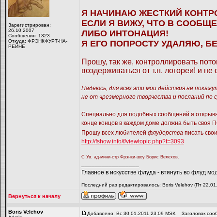
Я НАЧИНАЮ ЖЕСТКИЙ КОНТР
ЕСЛИ Я ВИЖУ, ЧТО В СООБЩ
Зарегистрирован:
26.10.2007
ЛИБО ИНТОНАЦИЯ!
Сообщения: 1323
Откуда: ФРЭНКФУРТ-НА-
Я ЕГО ПОПРОСТУ УДАЛЯЮ, БЕ
РЕЙНЕ
Прошу, так же, контроллировать пот
воздерживаться от т.н. логореи! и н
Надеюсь, для всех эти мои действия не покажу
не от чрезмерного творчества и посланий по 
Специально для подобных сообщений я открыв
конце концов в каждом доме должна быть своя
Прошу всех любителей
флудерства
писать свои
http://fshow.info/f/viewtopic.php?t=3093
С Ув. ад-мини-стр Фрэнки-шоу Борис Велехов.
_________________
Главное в искусстве флуда - втянуть во флуд мо
Последний раз редактировалось: Boris Velehov (Пт 22.01
Вернуться к началу
Boris Velehov
Добавлено: Вс 30.01.2011 23:09 MSK
Заголовок соо