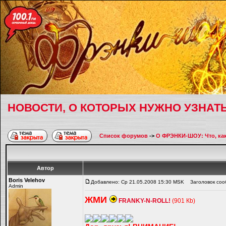
НОВОСТИ, О КОТОРЫХ НУЖНО УЗНАТ
Список форумов
->
О ФРЭНКИ-ШОУ: Что, как,
Автор
Boris Velehov
Добавлено: Ср 21.05.2008 15:30 MSK
Заголовок соо
Admin
ЖМИ
FRANKY-N-ROLL!
(901 Кb)