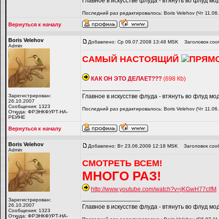
Главное в искусстве флуда - втянуть во флуд мо
Последний раз редактировалось: Boris Velehov (Чт 11.06
Вернуться к началу
Boris Velehov
Добавлено: Ср 09.07.2008 13:48 MSK
Заголовок соо
Admin
САМЫЙ НАСТОЯЩИЙ
ПРЯМО
КАК ОН ЭТО ДЕЛАЕТ???
(698 Кb)
_________________
Зарегистрирован:
Главное в искусстве флуда - втянуть во флуд мо
26.10.2007
Сообщения: 1323
Последний раз редактировалось: Boris Velehov (Чт 11.06
Откуда: ФРЭНКФУРТ-НА-
РЕЙНЕ
Вернуться к началу
Boris Velehov
Добавлено: Вт 23.06.2009 12:18 MSK
Заголовок соо
Admin
СМОТРЕТЬ ВСЕМ!
МНОГО РАЗ!
http://www.youtube.com/watch?v=jKGwH77clfM
_________________
Зарегистрирован:
26.10.2007
Главное в искусстве флуда - втянуть во флуд мо
Сообщения: 1323
Откуда: ФРЭНКФУРТ-НА-