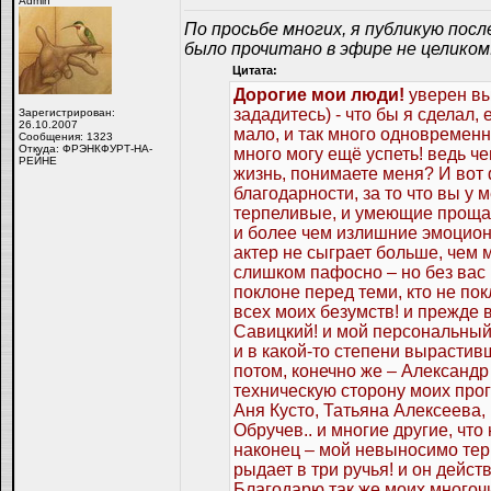
Admin
По просьбе многих, я публикую посл
было прочитано в эфире не целиком
Цитата:
Дорогие мои люди!
уверен вы
зададитесь) - что бы я сделал, 
Зарегистрирован:
26.10.2007
мало, и так много одновременно
Сообщения: 1323
Откуда: ФРЭНКФУРТ-НА-
много могу ещё успеть! ведь ч
РЕЙНЕ
жизнь, понимаете меня? И вот 
благодарности, за то что вы у
терпеливые, и умеющие прощат
и более чем излишние эмоционал
актер не сыграет больше, чем 
слишком пафосно – но без вас н
поклоне перед теми, кто не п
всех моих безумств! и прежде
Савицкий! и мой персональный
и в какой-то степени выраст
потом, конечно же – Александ
техническую сторону моих про
Аня Кусто, Татьяна Алексеева
Обручев.. и многие другие, чт
наконец – мой невыносимо тер
рыдает в три ручья! и он дейст
Благодарю так же моих многочи