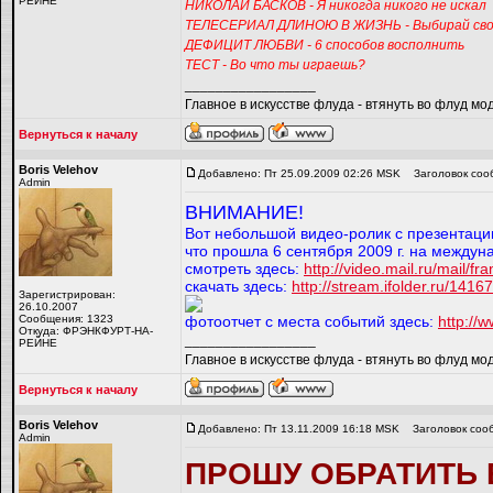
РЕЙНЕ
НИКОЛАЙ БАСКОВ - Я никогда никого не искал
ТЕЛЕСЕРИАЛ ДЛИНОЮ В ЖИЗНЬ - Выбирай сво
ДЕФИЦИТ ЛЮБВИ - 6 способов восполнить
ТЕСТ - Во что ты играешь?
_________________
Главное в искусстве флуда - втянуть во флуд мо
Вернуться к началу
Boris Velehov
Добавлено: Пт 25.09.2009 02:26 MSK
Заголовок соо
Admin
ВНИМАНИЕ!
Вот небольшой видео-ролик с презентации
что прошла 6 сентября 2009 г. на междун
смотреть здесь:
http://video.mail.ru/mail/f
скачать здесь:
http://stream.ifolder.ru/1416
Зарегистрирован:
26.10.2007
Сообщения: 1323
фотоотчет с места событий здесь:
http://w
Откуда: ФРЭНКФУРТ-НА-
_________________
РЕЙНЕ
Главное в искусстве флуда - втянуть во флуд мо
Вернуться к началу
Boris Velehov
Добавлено: Пт 13.11.2009 16:18 MSK
Заголовок соо
Admin
ПРОШУ ОБРАТИТЬ 