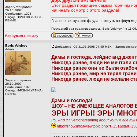
Дор. друзья!
ВНИМАНИЕ!
Этот раздел посвящен самым горячим нов
Зарегистрирован:
начинать осмотр с этого раздела!
26.10.2007
Сообщения: 1323
_________________
Откуда: ФРЭНКФУРТ-НА-
РЕЙНЕ
Главное в искусстве флуда - втянуть во флуд мо
Последний раз редактировалось: Boris Velehov (Чт 11.06
Вернуться к началу
Boris Velehov
Добавлено: Сб 31.05.2008 04:45 MSK
Заголовок соо
Admin
Дамы и господа, лейдис анд джен
Никогда ранее, люди не мечтали ст
Никогда ранее они не были озабоч
Никогда ранее, мир не терял грани
Никогда ранее, люди не желали стат
Зарегистрирован:
26.10.2007
Сообщения: 1323
Откуда: ФРЭНКФУРТ-НА-
РЕЙНЕ
Дамы и господа!
ШОУ – НЕ ИМЕЮЩЕЕ АНАЛОГОВ В
ЭРЫ ИГРЫ! ЭРЫ МНОГ
PS. And if hi left of dreaming about you! (И где
http://fshow.info/f/viewtopic.php?t=151&start=15
_________________