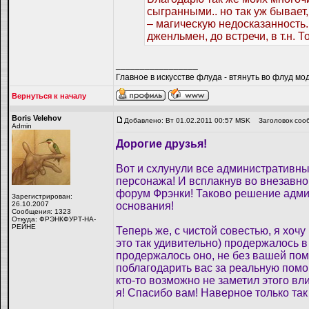
сыгранными.. но так уж бывает,
– магическую недосказанность..
дженльмен, до встречи, в т.н. 
_________________
Главное в искусстве флуда - втянуть во флуд мо
Вернуться к началу
Boris Velehov
Добавлено: Вт 01.02.2011 00:57 MSK
Заголовок соо
Admin
Дорогие друзья!
Вот и схлунули все административны
персонажа! И всплакнув во внезавно 
форум Фрэнки! Таково решение админи
Зарегистрирован:
26.10.2007
основания!
Сообщения: 1323
Откуда: ФРЭНКФУРТ-НА-
РЕЙНЕ
Теперь же, с чистой совестью, я хочу
это так удивительно) продержалось 
продержалось оно, не без вашей пом
поблагодарить вас за реальную помощ
кто-то возможно не заметил этого вл
я! Спасибо вам! Наверное только та