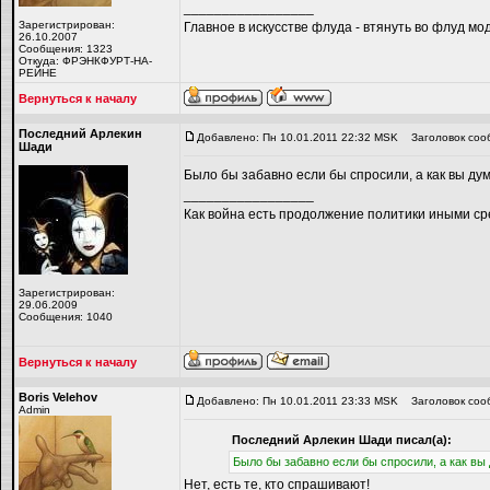
_________________
Зарегистрирован:
Главное в искусстве флуда - втянуть во флуд мо
26.10.2007
Сообщения: 1323
Откуда: ФРЭНКФУРТ-НА-
РЕЙНЕ
Вернуться к началу
Последний Арлекин
Добавлено: Пн 10.01.2011 22:32 MSK
Заголовок соо
Шади
Было бы забавно если бы спросили, а как вы ду
_________________
Как война есть продолжение политики иными ср
Зарегистрирован:
29.06.2009
Сообщения: 1040
Вернуться к началу
Boris Velehov
Добавлено: Пн 10.01.2011 23:33 MSK
Заголовок соо
Admin
Последний Арлекин Шади писал(а):
Было бы забавно если бы спросили, а как вы
Нет, есть те, кто спрашивают!