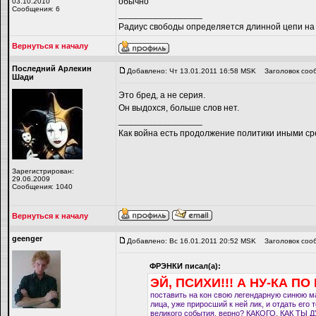
обычно
03.10.2010
Сообщения: 6
_________________
Радиус свободы определяется длинной цепи на
Вернуться к началу
Последний Арлекин
Добавлено: Чт 13.01.2011 16:58 MSK
Заголовок соо
Шади
Это бред, а не серия.
Он выдохся, больше слов нет.
_________________
Как война есть продолжение политики иными ср
Зарегистрирован:
29.06.2009
Сообщения: 1040
Вернуться к началу
geenger
Добавлено: Вс 16.01.2011 20:52 MSK
Заголовок соо
ФРЭНКИ писал(а):
ЭЙ, ПСИХИ!!! А НУ-КА ПО
поставить на кон свою легендарную синюю маск
лица, уже приросший к ней лик, и отдать его 
великого события, верно? КАКОГО, КАК ТЫ