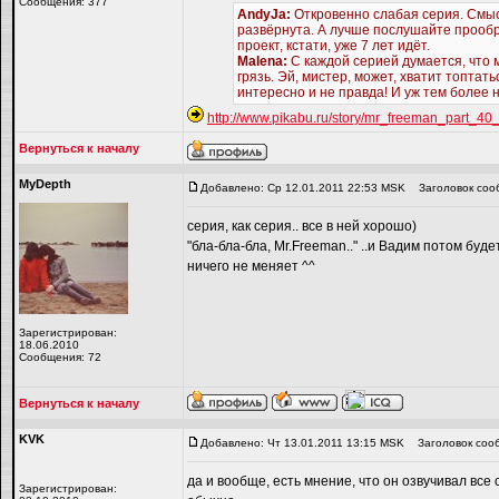
Сообщения: 377
AndyJa:
Откровенно слабая серия. Смыс
развёрнута. А лучше послушайте прообр
проект, кстати, уже 7 лет идёт.
Malena:
С каждой серией думается, что м
грязь. Эй, мистер, может, хватит топта
интересно и не правда! И уж тем более 
http://www.pikabu.ru/story/mr_freeman_part_4
Вернуться к началу
MyDepth
Добавлено: Ср 12.01.2011 22:53 MSK
Заголовок соо
серия, как серия.. все в ней хорошо)
"бла-бла-бла, Mr.Freeman.." ..и Вадим потом буде
ничего не меняет ^^
Зарегистрирован:
18.06.2010
Сообщения: 72
Вернуться к началу
KVK
Добавлено: Чт 13.01.2011 13:15 MSK
Заголовок соо
да и вообще, есть мнение, что он озвучивал все
Зарегистрирован: