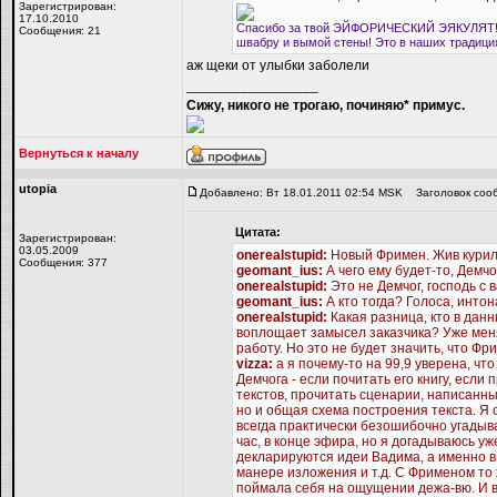
Зарегистрирован:
17.10.2010
Спасибо за твой ЭЙФОРИЧЕСКИЙ ЭЯКУЛЯТ!!! 
Сообщения: 21
швабру и вымой стены! Это в наших традиция
аж щеки от улыбки заболели
_________________
Сижу, никого не трогаю, починяю* примус.
Вернуться к началу
utopiа
Добавлено: Вт 18.01.2011 02:54 MSK
Заголовок соо
Цитата:
Зарегистрирован:
03.05.2009
onerealstupid:
Новый Фримен. Жив курил
Сообщения: 377
geomant_ius:
А чего ему будет-то, Демчог
onerealstupid:
Это не Демчог, господь с 
geomant_ius:
А кто тогда? Голоса, инт
onerealstupid:
Какая разница, кто в данн
воплощает замысел заказчика? Уже менял
работу. Но это не будет значить, что Фри
vizza:
а я почему-то на 99,9 уверена, что
Демчога - если почитать его книгу, если
текстов, прочитать сценарии, написанны
но и общая схема построения текста. Я
всегда практически безошибочно угадыва
час, в конце эфира, но я догадываюсь уж
декларируются идеи Вадима, а именно в
манере изложения и т.д. С Фрименом то ж
поймала себя на ощущении дежа-вю. И в