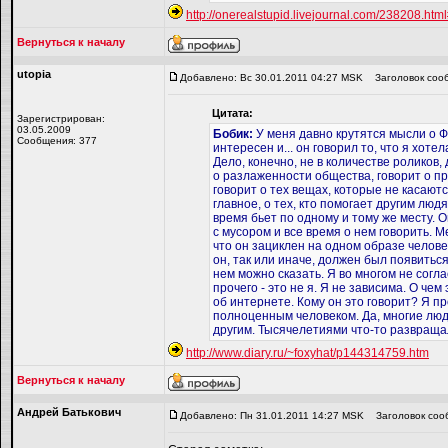
http://onerealstupid.livejournal.com/238208.ht
Вернуться к началу
utopiа
Добавлено: Вс 30.01.2011 04:27 MSK
Заголовок соо
Цитата:
Зарегистрирован:
03.05.2009
Бобик:
У меня давно крутятся мысли о Ф
Сообщения: 377
интересен и... он говорил то, что я хоте
Дело, конечно, не в количестве роликов,
о разлаженности общества, говорит о п
говорит о тех вещах, которые не касаютс
главное, о тех, кто помогает другим людя
время бьет по одному и тому же месту. 
с мусором и все время о нем говорить. М
что он зациклен на одном образе челове
он, так или иначе, должен был появиться
нем можно сказать. Я во многом не согл
прочего - это не я. Я не зависима. О чем
об интернете. Кому он это говорит? Я 
полноценным человеком. Да, многие лю
другим. Тысячелетиями что-то развращал
http://www.diary.ru/~foxyhat/p144314759.htm
Вернуться к началу
Андрей Батькович
Добавлено: Пн 31.01.2011 14:27 MSK
Заголовок соо