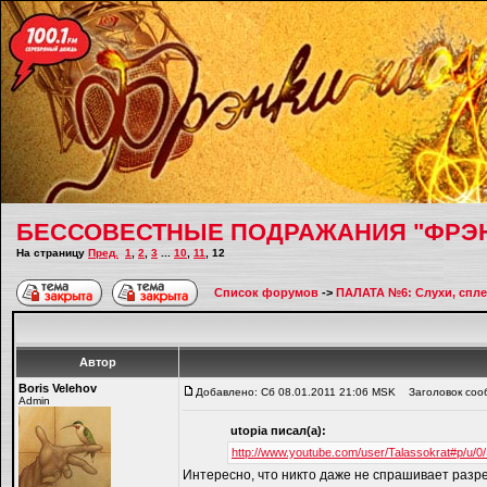
БЕССОВЕСТНЫЕ ПОДРАЖАНИЯ "ФРЭ
На страницу
Пред.
1
,
2
,
3
...
10
,
11
,
12
Список форумов
->
ПАЛАТА №6: Слухи, спле
Автор
Boris Velehov
Добавлено: Сб 08.01.2011 21:06 MSK
Заголовок соо
Admin
utopiа писал(а):
http://www.youtube.com/user/Talassokrat#p/u
Интересно, что никто даже не спрашивает разр