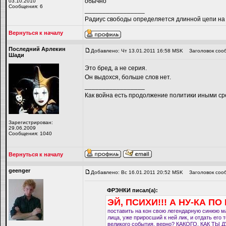
обычно
03.10.2010
Сообщения: 6
_________________
Радиус свободы определяется длинной цепи на
Вернуться к началу
Последний Арлекин
Добавлено: Чт 13.01.2011 16:58 MSK
Заголовок соо
Шади
Это бред, а не серия.
Он выдохся, больше слов нет.
_________________
Как война есть продолжение политики иными ср
Зарегистрирован:
29.06.2009
Сообщения: 1040
Вернуться к началу
geenger
Добавлено: Вс 16.01.2011 20:52 MSK
Заголовок соо
ФРЭНКИ писал(а):
ЭЙ, ПСИХИ!!! А НУ-КА ПО
поставить на кон свою легендарную синюю маск
лица, уже приросший к ней лик, и отдать его 
великого события, верно? КАКОГО, КАК ТЫ