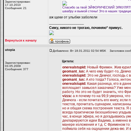
Зарегистрирован:
17.10.2010
Спасибо за твой ЭЙФОРИЧЕСКИЙ ЭЯКУЛЯТ!!! 
Сообщения: 21
швабру и вымой стены! Это в наших традиция
аж щеки от улыбки заболели
_________________
Сижу, никого не трогаю, починяю* примус.
Вернуться к началу
utopiа
Добавлено: Вт 18.01.2011 02:54 MSK
Заголовок соо
Цитата:
Зарегистрирован:
03.05.2009
onerealstupid:
Новый Фримен. Жив курил
Сообщения: 377
geomant_ius:
А чего ему будет-то, Демчог
onerealstupid:
Это не Демчог, господь с 
geomant_ius:
А кто тогда? Голоса, инт
onerealstupid:
Какая разница, кто в данн
воплощает замысел заказчика? Уже менял
работу. Но это не будет значить, что Фри
vizza:
а я почему-то на 99,9 уверена, что
Демчога - если почитать его книгу, если
текстов, прочитать сценарии, написанны
но и общая схема построения текста. Я
всегда практически безошибочно угадыва
час, в конце эфира, но я догадываюсь уж
декларируются идеи Вадима, а именно в
манере изложения и т.д. С Фрименом то ж
поймала себя на ощущении дежа-вю. И в