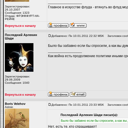
_________________
Зарегистрирован:
Главное в искусстве флуда - втянуть во флуд мо
26.10.2007
Сообщения: 1323
Откуда: ФРЭНКФУРТ-НА-
РЕЙНЕ
Вернуться к началу
Последний Арлекин
Добавлено: Пн 10.01.2011 22:32 MSK
Заголовок соо
Шади
Было бы забавно если бы спросили, а как вы ду
_________________
Как война есть продолжение политики иными ср
Зарегистрирован:
29.06.2009
Сообщения: 1040
Вернуться к началу
Boris Velehov
Добавлено: Пн 10.01.2011 23:33 MSK
Заголовок соо
Admin
Последний Арлекин Шади писал(а):
Было бы забавно если бы спросили, а как вы
Нет, есть те, кто спрашивают!