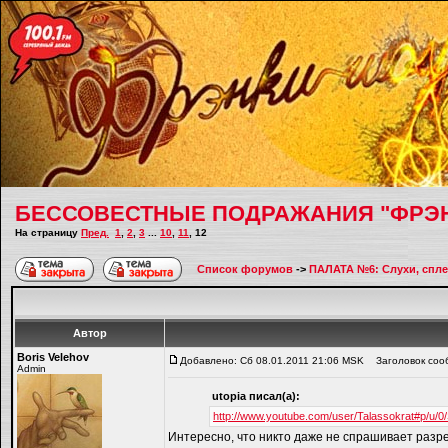
БЕССОВЕСТНЫЕ ПОДРАЖАНИЯ "ФРЭ
На страницу
Пред.
1
,
2
,
3
...
10
,
11
,
12
Список форумов
->
ПАЛАТА №6: Слухи, спле
Автор
Boris Velehov
Добавлено: Сб 08.01.2011 21:06 MSK
Заголовок соо
Admin
utopiа писал(а):
http://www.youtube.com/user/Talassokrat#p/u
Интересно, что никто даже не спрашивает разр