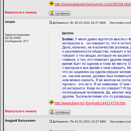
http://onerealstupid.livejournal.com/238208.ht
Вернуться к началу
utopiа
Добавлено: Вс 30.01.2011 04:27 MSK
Заголовок соо
Цитата:
Зарегистрирован:
03.05.2009
Бобик:
У меня давно крутятся мысли о Ф
Сообщения: 377
интересен и... он говорил то, что я хоте
Дело, конечно, не в количестве роликов,
о разлаженности общества, говорит о п
говорит о тех вещах, которые не касаютс
главное, о тех, кто помогает другим людя
время бьет по одному и тому же месту. 
с мусором и все время о нем говорить. М
что он зациклен на одном образе челове
он, так или иначе, должен был появиться
нем можно сказать. Я во многом не согл
прочего - это не я. Я не зависима. О чем
об интернете. Кому он это говорит? Я 
полноценным человеком. Да, многие лю
другим. Тысячелетиями что-то развращал
http://www.diary.ru/~foxyhat/p144314759.htm
Вернуться к началу
Андрей Батькович
Добавлено: Пн 31.01.2011 14:27 MSK
Заголовок соо