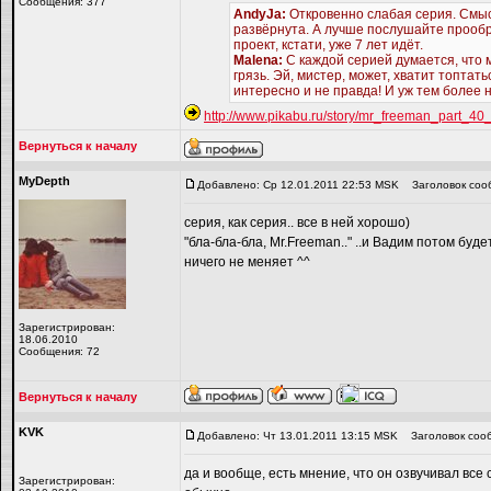
Сообщения: 377
AndyJa:
Откровенно слабая серия. Смыс
развёрнута. А лучше послушайте прообр
проект, кстати, уже 7 лет идёт.
Malena:
С каждой серией думается, что м
грязь. Эй, мистер, может, хватит топта
интересно и не правда! И уж тем более 
http://www.pikabu.ru/story/mr_freeman_part_4
Вернуться к началу
MyDepth
Добавлено: Ср 12.01.2011 22:53 MSK
Заголовок соо
серия, как серия.. все в ней хорошо)
"бла-бла-бла, Mr.Freeman.." ..и Вадим потом буде
ничего не меняет ^^
Зарегистрирован:
18.06.2010
Сообщения: 72
Вернуться к началу
KVK
Добавлено: Чт 13.01.2011 13:15 MSK
Заголовок соо
да и вообще, есть мнение, что он озвучивал все
Зарегистрирован: