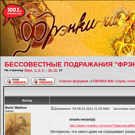
БЕССОВЕСТНЫЕ ПОДРАЖАНИЯ "ФРЭ
На страницу
Пред.
1
,
2
,
3
...
10
,
11
,
12
Список форумов
->
ПАЛАТА №6: Слухи, спле
Автор
Boris Velehov
Добавлено: Сб 08.01.2011 21:06 MSK
Заголовок соо
Admin
utopiа писал(а):
http://www.youtube.com/user/Talassokrat#
Интересно, что никто даже не спрашивает разр