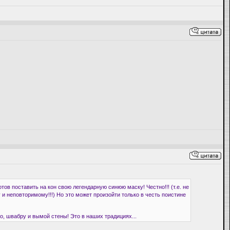
отов поставить на кон свою легендарную синюю маску! Честно!!! (т.е. не
му и неповторимому!!!) Но это может произойти только в честь поистине
 швабру и вымой стены! Это в наших традициях...