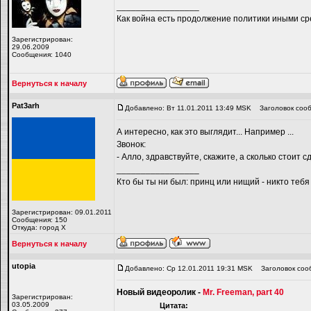
_________________
Как война есть продолжение политики иными ср
Зарегистрирован:
29.06.2009
Сообщения: 1040
Вернуться к началу
Pat3arh
Добавлено: Вт 11.01.2011 13:49 MSK
Заголовок сооб
А интересно, как это выглядит... Например ...
Звонок:
- Алло, здравствуйте, скажите, а сколько стоит
_________________
Кто бы ты ни был: принц или нищий - никто тебя
Зарегистрирован: 09.01.2011
Сообщения: 150
Откуда: город Х
Вернуться к началу
utopiа
Добавлено: Ср 12.01.2011 19:31 MSK
Заголовок соо
Новый видеоролик -
Mr. Freeman, part 40
Зарегистрирован:
03.05.2009
Цитата: