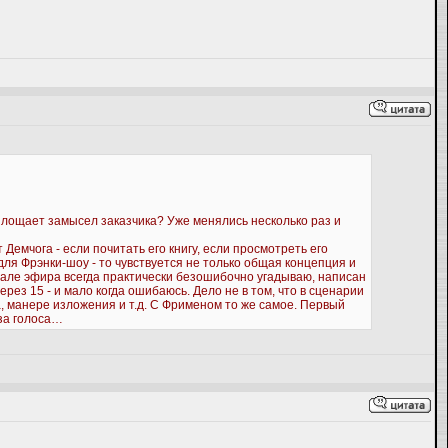
оплощает замысел заказчика? Уже менялись несколько раз и
 Демчога - если почитать его книгу, если просмотреть его
для Фрэнки-шоу - то чувствуется не только общая концепция и
чале эфира всегда практически безошибочно угадываю, написан
ерез 15 - и мало когда ошибаюсь. Дело не в том, что в сценарии
, манере изложения и т.д. С Фрименом то же самое. Первый
-за голоса…