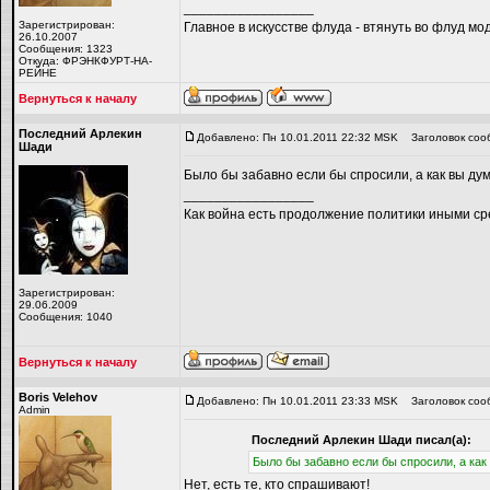
_________________
Зарегистрирован:
Главное в искусстве флуда - втянуть во флуд мо
26.10.2007
Сообщения: 1323
Откуда: ФРЭНКФУРТ-НА-
РЕЙНЕ
Вернуться к началу
Последний Арлекин
Добавлено: Пн 10.01.2011 22:32 MSK
Заголовок соо
Шади
Было бы забавно если бы спросили, а как вы ду
_________________
Как война есть продолжение политики иными ср
Зарегистрирован:
29.06.2009
Сообщения: 1040
Вернуться к началу
Boris Velehov
Добавлено: Пн 10.01.2011 23:33 MSK
Заголовок соо
Admin
Последний Арлекин Шади писал(а):
Было бы забавно если бы спросили, а ка
Нет, есть те, кто спрашивают!