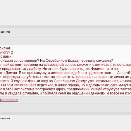
бщения:
рилка!
чогу? ;)
 с вами.
интонации сопоставляли? На Серебряном Дожде передачу слушали?
данный момент времени на возмездной основе рисует и озвучивает, то есть в
м предложить эту работу. Но это не будет значить, что Фримен - это вы.
что Демчог. Я не про озвучку, а именно про идейного вдохновителя. … А насчёт
ьи, переводы зарубежных текстов, прочитать сценарии, написанные лично им 
текста. Я слушаю Фрэнки-шоу на Серебряном Дожде уже несколько лет, и в на
. Он сам это оглашает через час, в конце эфира, но я догадываюсь уже минут ч
 в этой вот системе построения фраз, предложений, общей структуре текста
ать) я увидела случайно, и поймала себя на ощущении дежа-вю. И вовсе не из
ml#comments
бщения: