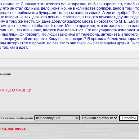
 Фримене. Сначала этот человек меня поражал, он был откровенен, самобытен,
у, что он стал скучным. Дело, конечно, не в количестве роликов, дело в том, 
ворит о проблемах и будоражит массы странных людей. А где же добро? Поче
 говорить о тех, для кого деньги не главное, о тех, кто помогает другим людя
ному и тому же месту. Он даже добился жалкого места в новостях по МТВ. Ему 
е смотрит на мир с глобальной точки. Мне не нравится, что он зациклен на о
зна – он, так или иначе, должен был появиться. Его популярность измеряют к
го мыслями. Он говорит, что люди зависимы от телефона, интернета и прочего 
 не говоря уже об интернете. Кому он это говорит? Я прожила более чем нор
ены интернетом и прочим, но без этого они были бы развращены другим. Ты
так, как и идет.
бщения:
УМНОГО ФРЭНКИ
Показать сообщения:
тни, разговоры