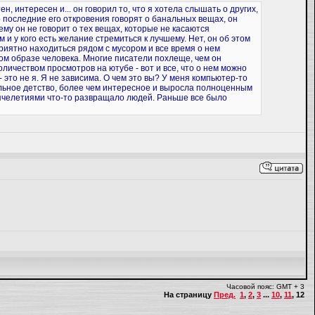
 интересен и... он говорил то, что я хотела слышать о других,
что последние его откровения говорят о банальных вещах, он
му он не говорит о тех вещах, которые не касаются
м и у кого есть желание стремиться к лучшему. Нет, он об этом
приятно находиться рядом с мусором и все время о нем
дном образе человека. Многие писатели похлеще, чем он
оличеством просмотров на ютубе - вот и все, что о нем можно
- это не я. Я не зависима. О чем это вы? У меня компьютер-то
мальное детство, более чем интересное и выросла полноценным
сячелетиями что-то развращало людей. Раньше все было
Часовой пояс: GMT + 3
На страницу
Пред.
1
,
2
,
3
...
10
,
11
,
12