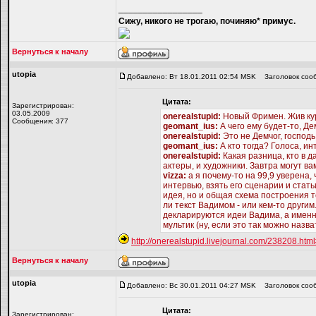
_________________
Сижу, никого не трогаю, починяю* примус.
Вернуться к началу
utopiа
Добавлено: Вт 18.01.2011 02:54 MSK
Заголовок соо
Цитата:
Зарегистрирован:
03.05.2009
onerealstupid:
Новый Фримен. Жив ку
Сообщения: 377
geomant_ius:
А чего ему будет-то, Дем
onerealstupid:
Это не Демчог, господь
geomant_ius:
А кто тогда? Голоса, 
onerealstupid:
Какая разница, кто в 
актеры, и художники. Завтра могут ва
vizza:
а я почему-то на 99,9 уверена, 
интервью, взять его сценарии и стат
идея, но и общая схема построения 
ли текст Вадимом - или кем-то другим
декларируются идеи Вадима, а именно
мультик (ну, если это так можно назв
http://onerealstupid.livejournal.com/238208.ht
Вернуться к началу
utopiа
Добавлено: Вс 30.01.2011 04:27 MSK
Заголовок соо
Цитата:
Зарегистрирован: