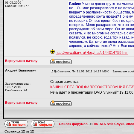
03.05.2009
Бобик:
У меня давно крутятся мысли о
Сообщения: 377
но... Он мне разонравился и не потом
вещает о разлаженности общества, го
определенного круга людей? Почему не
не говорит. Он все время бьет по од
говорить. Меня раздражает, что он н
рассуждают об этом мире. Он не нови
сказать. Я во многом не согласна с е
появился, не скрою, года три назад,
человеком. Да, многие люди развращ
хорошо, а сейчас плохо? Нет. Все шло 
http://www.diary.ru/~foxyhat/p144314759.htm
Вернуться к началу
Андрей Батькович
Добавлено: Пн 31.01.2011 14:27 MSK
Заголовок соо
Старая заметка:
Зарегистрирован:
КАШИН СПЕЛ ПОД ФИЛОСОФСТВОВАНИЯ БЕЗ
10.07.2010
Сообщения: 24
Речь идет о презентации DVD "Лунный" 19.11.06
Вернуться к началу
Список форумов
->
ПАЛАТА №6: Слухи, спле
Страница
12
из
12