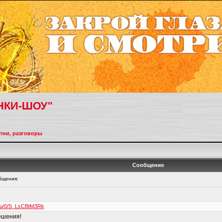
НКИ-ШОУ"
тни, разговоры
Сообщение
бщения:
p/u/0/S_LsCBtM3Rk
ешения!