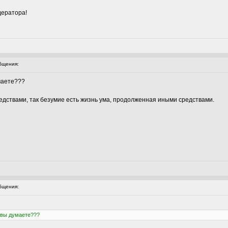
дератора!
бщения:
маете???
едствами, так безумие есть жизнь ума, продолженная иными средствами.
бщения:
к вы думаете???