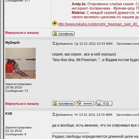
Сообщения: 377
AndyJa:
Откровенно слабая серия. С
интернет-болванчика - Френки-шоу. П
Malena:
С каждой серией думается, чт
своего великого цинизма по нашим ду
http://www.pikabu.ru/story/mr_freeman_part_4
Вернуться к началу
MyDepth
Добавлено: Ср 12.01.2011 22:53 MSK
Заголовок соо
серия, как серия.. все в ней хорошо)
"бла-бла-бла, Mr.Freeman.." ..и Вадим потом буде
Зарегистрирован:
18.06.2010
Сообщения: 72
Вернуться к началу
KVK
Добавлено: Чт 13.01.2011 13:15 MSK
Заголовок соо
да и вообще, есть мнение, что он озвучивал вс
Зарегистрирован:
_________________
03.10.2010
Сообщения: 6
Радиус свободы определяется длинной цепи на