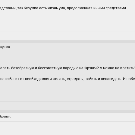
едствами, так безумие есть жизнь ума, продолженная иными средствами.
щения:
 сделать безобразную и бессовестную пародию на Фрэнки? А можно не платить?
 не избавит от необходимости желать, страдать, любить и ненавидеть. И побеж
бщения: