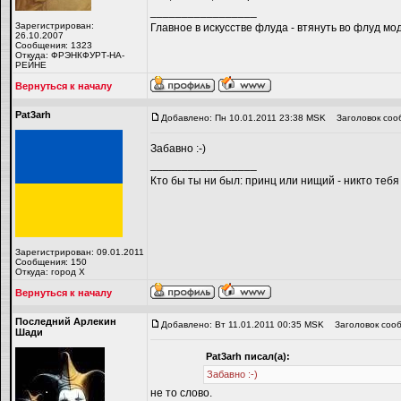
_________________
Зарегистрирован:
Главное в искусстве флуда - втянуть во флуд мо
26.10.2007
Сообщения: 1323
Откуда: ФРЭНКФУРТ-НА-
РЕЙНЕ
Вернуться к началу
Pat3arh
Добавлено: Пн 10.01.2011 23:38 MSK
Заголовок соо
Забавно :-)
_________________
Кто бы ты ни был: принц или нищий - никто тебя
Зарегистрирован: 09.01.2011
Сообщения: 150
Откуда: город Х
Вернуться к началу
Последний Арлекин
Добавлено: Вт 11.01.2011 00:35 MSK
Заголовок сооб
Шади
Pat3arh писал(а):
Забавно :-)
не то слово.