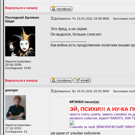
Вернуться к началу
Последний Арлекин
Добавлено: Чт 13.01.2011 16:58 MSK
Заголовок соо
Шади
Это бред, а не серия.
Он выдохся, больше слов нет.
_________________
Как война есть продолжение политики иными ср
Зарегистрирован:
29.06.2009
Сообщения: 1040
Вернуться к началу
geenger
Добавлено: Вс 16.01.2011 20:52 MSK
Заголовок соо
ФРЭНКИ писал(а):
ЭЙ, ПСИХИ!!! А НУ-КА 
просто снять шляпу, заметь canufeel, но 
великого события, верно? КАКОГО, КАК
Зарегистрирован:
Спасибо за твой ЭЙФОРИЧЕСКИЙ ЭЯКУЛЯТ!
17.10.2010
Сообщения: 21
аж щеки от улыбки заболели