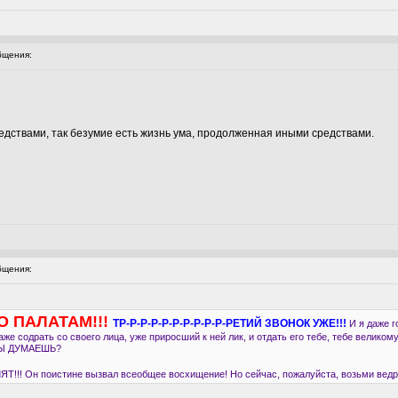
бщения:
едствами, так безумие есть жизнь ума, продолженная иными средствами.
бщения:
ПО ПАЛАТАМ!!!
ТР-Р-Р-Р-Р-Р-Р-Р-Р-Р-РЕТИЙ ЗВОНОК УЖЕ!!!
И я даже г
даже содрать со своего лица, уже приросший к ней лик, и отдать его тебе, тебе велико
 ТЫ ДУМАЕШЬ?
!! Он поистине вызвал всеобщее восхищение! Но сейчас, пожалуйста, возьми ведро,