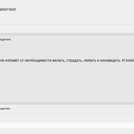
дератора!
бщения:
 не избавит от необходимости желать, страдать, любить и ненавидеть. И побеж
щения: