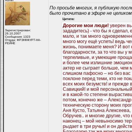
Admin
По просьбе многих, я публикую посл
было прочитано в эфире не целиком
Цитата:
Дорогие мои люди!
уверен вы
зададитесь) - что бы я сделал, 
Зарегистрирован:
26.10.2007
мало, и так много одновременно
Сообщения: 1323
Откуда: ФРЭНКФУРТ-НА-
много могу ещё успеть! ведь ч
РЕЙНЕ
жизнь, понимаете меня? И вот 
благодарности, за то что вы у
терпеливые, и умеющие прощат
и более чем излишние эмоционал
актер не сыграет больше, чем 
слишком пафосно – но без вас н
поклоне перед теми, кто не п
всех моих безумств! и прежде
Савицкий! и мой персональный
и в какой-то степени выраст
потом, конечно же – Александ
техническую сторону моих про
Аня Кусто, Татьяна Алексеева
Обручев.. и многие другие, чт
наконец – мой невыносимо тер
рыдает в три ручья! и он дейст
Благодарю так же моих многочи