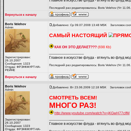
Главное в искусстве флуда - втянуть во флуд мо
Последний раз редактировалось: Boris Velehov (Чт 11.06
Вернуться к началу
Boris Velehov
Добавлено: Ср 09.07.2008 13:48 MSK
Заголовок соо
Admin
САМЫЙ НАСТОЯЩИЙ
ПРЯМО
КАК ОН ЭТО ДЕЛАЕТ???
(698 Кb)
_________________
Зарегистрирован:
Главное в искусстве флуда - втянуть во флуд мо
26.10.2007
Сообщения: 1323
Последний раз редактировалось: Boris Velehov (Чт 11.06
Откуда: ФРЭНКФУРТ-НА-
РЕЙНЕ
Вернуться к началу
Boris Velehov
Добавлено: Вт 23.06.2009 12:18 MSK
Заголовок соо
Admin
СМОТРЕТЬ ВСЕМ!
МНОГО РАЗ!
http://www.youtube.com/watch?v=jKGwH77clfM
_________________
Зарегистрирован:
26.10.2007
Главное в искусстве флуда - втянуть во флуд мо
Сообщения: 1323
Откуда: ФРЭНКФУРТ-НА-