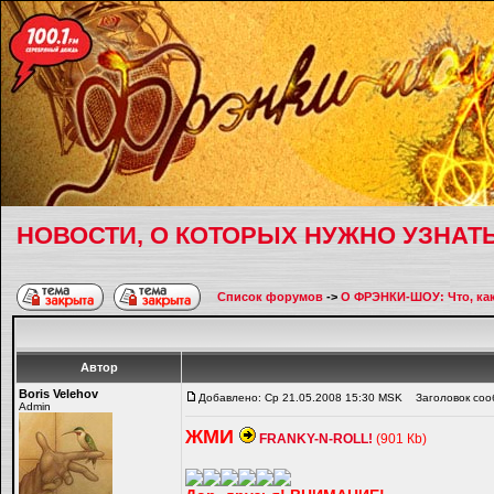
НОВОСТИ, О КОТОРЫХ НУЖНО УЗНАТ
Список форумов
->
О ФРЭНКИ-ШОУ: Что, как,
Автор
Boris Velehov
Добавлено: Ср 21.05.2008 15:30 MSK
Заголовок соо
Admin
ЖМИ
FRANKY-N-ROLL!
(901 Кb)