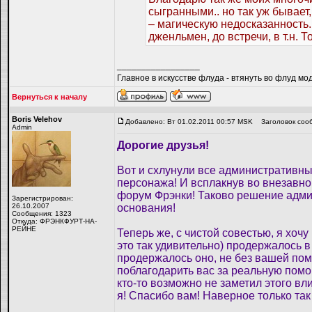
сыгранными.. но так уж бывает,
– магическую недосказанность..
дженльмен, до встречи, в т.н. 
_________________
Главное в искусстве флуда - втянуть во флуд мо
Вернуться к началу
Boris Velehov
Добавлено: Вт 01.02.2011 00:57 MSK
Заголовок соо
Admin
Дорогие друзья!
Вот и схлунули все административны
персонажа! И всплакнув во внезавно 
форум Фрэнки! Таково решение админи
Зарегистрирован:
26.10.2007
основания!
Сообщения: 1323
Откуда: ФРЭНКФУРТ-НА-
РЕЙНЕ
Теперь же, с чистой совестью, я хочу
это так удивительно) продержалось 
продержалось оно, не без вашей пом
поблагодарить вас за реальную помощ
кто-то возможно не заметил этого вл
я! Спасибо вам! Наверное только та