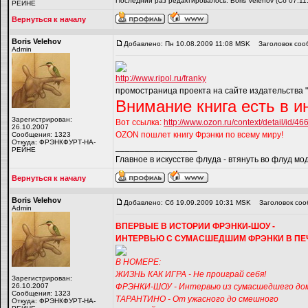
Последний раз редактировалось: Boris Velehov (Сб 07.11
РЕЙНЕ
Вернуться к началу
Boris Velehov
Добавлено: Пн 10.08.2009 11:08 MSK
Заголовок соо
Admin
http://www.ripol.ru/franky
промостраница проекта на сайте издательства "
Внимание книга есть в и
Зарегистрирован:
Вот ссылка:
http://www.ozon.ru/context/detail/id/46
26.10.2007
OZON пошлет книгу Фрэнки по всему миру!
Сообщения: 1323
Откуда: ФРЭНКФУРТ-НА-
_________________
РЕЙНЕ
Главное в искусстве флуда - втянуть во флуд мо
Вернуться к началу
Boris Velehov
Добавлено: Сб 19.09.2009 10:31 MSK
Заголовок соо
Admin
ВПЕРВЫЕ В ИСТОРИИ ФРЭНКИ-ШОУ -
ИНТЕРВЬЮ С СУМАСШЕДШИМ ФРЭНКИ В ПЕ
В НОМЕРЕ:
ЖИЗНЬ КАК ИГРА - Не проиграй себя!
Зарегистрирован:
26.10.2007
ФРЭНКИ-ШОУ - Интервью из сумасшедшего до
Сообщения: 1323
ТАРАНТИНО - От ужасного до смешного
Откуда: ФРЭНКФУРТ-НА-