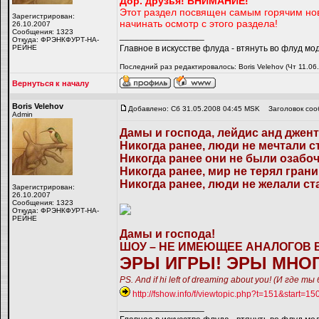
Дор. друзья!
ВНИМАНИЕ!
Этот раздел посвящен самым горячим нов
Зарегистрирован:
начинать осмотр с этого раздела!
26.10.2007
Сообщения: 1323
_________________
Откуда: ФРЭНКФУРТ-НА-
РЕЙНЕ
Главное в искусстве флуда - втянуть во флуд мо
Последний раз редактировалось: Boris Velehov (Чт 11.06
Вернуться к началу
Boris Velehov
Добавлено: Сб 31.05.2008 04:45 MSK
Заголовок соо
Admin
Дамы и господа, лейдис анд джен
Никогда ранее, люди не мечтали ст
Никогда ранее они не были озабоч
Никогда ранее, мир не терял грани
Никогда ранее, люди не желали стат
Зарегистрирован:
26.10.2007
Сообщения: 1323
Откуда: ФРЭНКФУРТ-НА-
РЕЙНЕ
Дамы и господа!
ШОУ – НЕ ИМЕЮЩЕЕ АНАЛОГОВ В
ЭРЫ ИГРЫ! ЭРЫ МНОГ
PS. And if hi left of dreaming about you! (И где
http://fshow.info/f/viewtopic.php?t=151&start=15
_________________