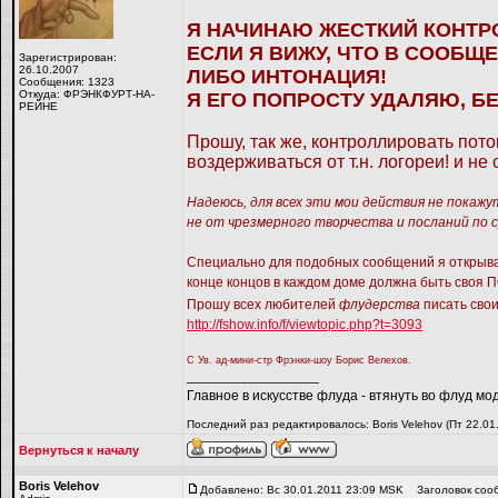
Я НАЧИНАЮ ЖЕСТКИЙ КОНТР
ЕСЛИ Я ВИЖУ, ЧТО В СООБЩ
Зарегистрирован:
26.10.2007
ЛИБО ИНТОНАЦИЯ!
Сообщения: 1323
Откуда: ФРЭНКФУРТ-НА-
Я ЕГО ПОПРОСТУ УДАЛЯЮ, БЕ
РЕЙНЕ
Прошу, так же, контроллировать пот
воздерживаться от т.н. логореи! и н
Надеюсь, для всех эти мои действия не покажу
не от чрезмерного творчества и посланий по 
Специально для подобных сообщений я открыв
конце концов в каждом доме должна быть своя
Прошу всех любителей
флудерства
писать свои
http://fshow.info/f/viewtopic.php?t=3093
С Ув. ад-мини-стр Фрэнки-шоу Борис Велехов.
_________________
Главное в искусстве флуда - втянуть во флуд мо
Последний раз редактировалось: Boris Velehov (Пт 22.01
Вернуться к началу
Boris Velehov
Добавлено: Вс 30.01.2011 23:09 MSK
Заголовок соо