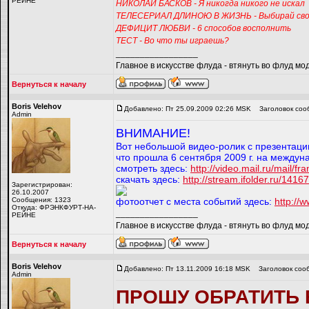
РЕЙНЕ
НИКОЛАЙ БАСКОВ - Я никогда никого не искал
ТЕЛЕСЕРИАЛ ДЛИНОЮ В ЖИЗНЬ - Выбирай сво
ДЕФИЦИТ ЛЮБВИ - 6 способов восполнить
ТЕСТ - Во что ты играешь?
_________________
Главное в искусстве флуда - втянуть во флуд мо
Вернуться к началу
Boris Velehov
Добавлено: Пт 25.09.2009 02:26 MSK
Заголовок соо
Admin
ВНИМАНИЕ!
Вот небольшой видео-ролик с презентации
что прошла 6 сентября 2009 г. на междун
смотреть здесь:
http://video.mail.ru/mail/f
скачать здесь:
http://stream.ifolder.ru/1416
Зарегистрирован:
26.10.2007
Сообщения: 1323
фотоотчет с места событий здесь:
http://w
Откуда: ФРЭНКФУРТ-НА-
_________________
РЕЙНЕ
Главное в искусстве флуда - втянуть во флуд мо
Вернуться к началу
Boris Velehov
Добавлено: Пт 13.11.2009 16:18 MSK
Заголовок соо
Admin
ПРОШУ ОБРАТИТЬ 