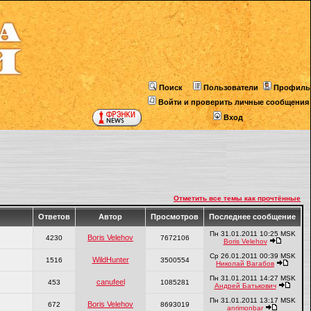
Поиск
Пользователи
Профиль
Войти и проверить личные сообщения
Вход
Отметить все темы как прочтённые
Ответов
Автор
Просмотров
Последнее сообщение
Пн 31.01.2011 10:25 MSK
Boris Velehov
4230
7672106
Boris Velehov
Ср 26.01.2011 00:39 MSK
WildHunter
1516
3500554
Николай Вагабов
Пн 31.01.2011 14:27 MSK
canufeel
453
1085281
Андрей Батькович
Пн 31.01.2011 13:17 MSK
Boris Velehov
672
8693019
anrimonbar