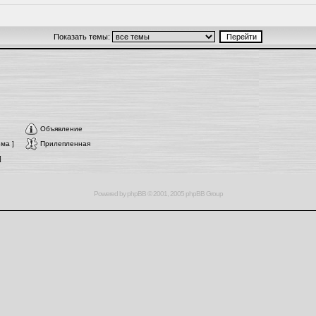
Показать темы:
Объявление
ма ]
Прилепленная
]
Powered by
phpBB
© 2001, 2005 phpBB Group