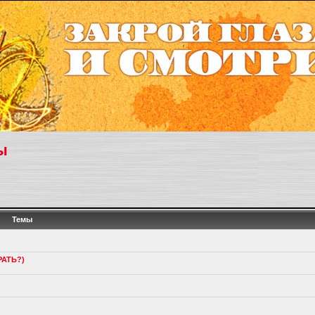
ы
Темы
РАТЬ?)