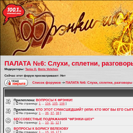
ПАЛАТА №6: Слухи, сплетни, разговор
Модераторы:
Tania O
,
Boris Velehov
Сейчас этот форум просматривают: Нет
Список форумов
->
ПАЛАТА №6: Слухи, сплетни, разговоры
Прилеплена:
ВОПРОСЫ К ФРЭНКИ!
[
На страницу:
1
...
104
,
105
,
106
]
Прилеплена:
КТО ЭТОТ СУМАСШЕДШИЙ? (ИЛИ: КТО МОГ БЫ ЕГО СЫГ
[
На страницу:
1
...
36
,
37
,
38
]
БЕССОВЕСТНЫЕ ПОДРАЖАНИЯ "ФРЭНКИ-ШОУ"
[
На страницу:
1
...
10
,
11
,
12
]
ВОПРОСЫ К БОРИСУ ВЕЛЕХОВУ
[
На страницу:
1
...
15
,
16
,
17
]