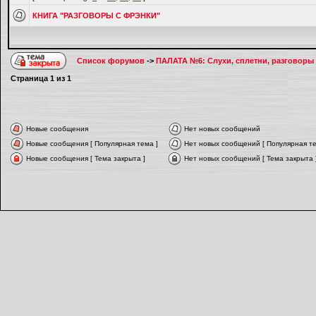
КНИГА "РАЗГОВОРЫ С ФРЭНКИ"
Список форумов
->
ПАЛАТА №6: Слухи, сплетни, разговоры
Страница
1
из
1
Новые сообщения
Нет новых сообщений
Новые сообщения [ Популярная тема ]
Нет новых сообщений [ Популярная те
Новые сообщения [ Тема закрыта ]
Нет новых сообщений [ Тема закрыта 