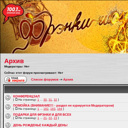
Архив
Модераторы: Нет
Сейчас этот форум просматривают: Нет
Список форумов
->
Архив
КОНФЕРЕНЦЗАЛ
[
На страницу:
1
...
30
,
31
,
32
]
ПОМОЙКА (ВНИМАНИЕ!!! - раздел не курируется Модератором)
[
На страницу:
1
...
162
,
163
,
164
]
ПОДАРКИ ДЛЯ ФРЭНКИ И ДЛЯ ВСЕХ
[
На страницу:
1
...
21
,
22
,
23
]
ДЕНЬ РОЖДЕНЬЕ КАЖДЫЙ ДЕНЬ!