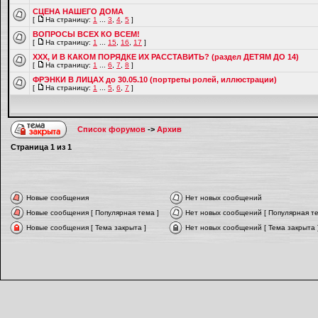
СЦЕНА НАШЕГО ДОМА
[
На страницу:
1
...
3
,
4
,
5
]
ВОПРОСЫ ВСЕХ КО ВСЕМ!
[
На страницу:
1
...
15
,
16
,
17
]
ХХХ, И В КАКОМ ПОРЯДКЕ ИХ РАССТАВИТЬ? (раздел ДЕТЯМ ДО 14)
[
На страницу:
1
...
6
,
7
,
8
]
ФРЭНКИ В ЛИЦАХ до 30.05.10 (портреты ролей, иллюстрации)
[
На страницу:
1
...
5
,
6
,
7
]
Список форумов
->
Архив
Страница
1
из
1
Новые сообщения
Нет новых сообщений
Новые сообщения [ Популярная тема ]
Нет новых сообщений [ Популярная те
Новые сообщения [ Тема закрыта ]
Нет новых сообщений [ Тема закрыта 