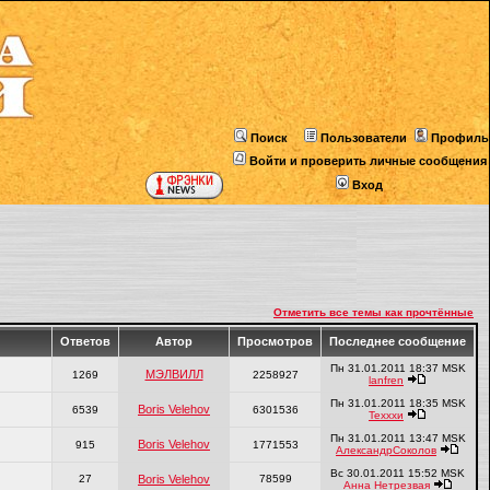
Поиск
Пользователи
Профиль
Войти и проверить личные сообщения
Вход
Отметить все темы как прочтённые
Ответов
Автор
Просмотров
Последнее сообщение
Пн 31.01.2011 18:37 MSK
МЭЛВИЛЛ
1269
2258927
lanfren
Пн 31.01.2011 18:35 MSK
Boris Velehov
6539
6301536
Техххи
Пн 31.01.2011 13:47 MSK
Boris Velehov
915
1771553
АлександрСоколов
Вс 30.01.2011 15:52 MSK
27
Boris Velehov
78599
Анна Нетрезвая