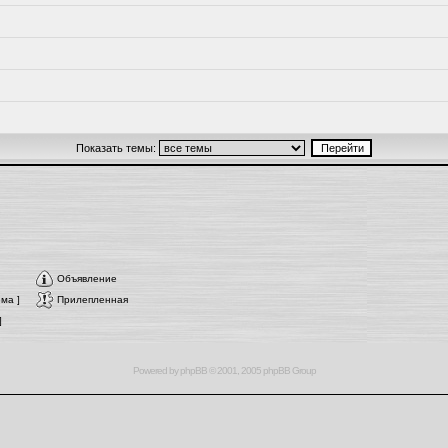
Показать темы:
Объявление
ма ]
Прилепленная
]
Powered by
phpBB
© 2001, 2005 phpBB Group