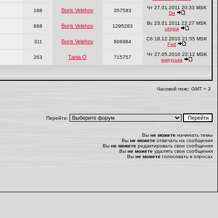
Чт 27.01.2011 20:33 MSK
Boris Velehov
188
357583
Dи
Вс 23.01.2011 22:27 MSK
Boris Velehov
668
1295283
utopiа
Сб 18.12.2010 21:55 MSK
Boris Velehov
311
806984
Fad
Чт 27.05.2010 22:12 MSK
Tania O
263
715757
маруська
Часовой пояс: GMT + 3
Перейти:
Вы
не можете
начинать темы
Вы
не можете
отвечать на сообщения
Вы
не можете
редактировать свои сообщения
Вы
не можете
удалять свои сообщения
Вы
не можете
голосовать в опросах