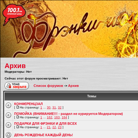
Архив
Модераторы: Нет
Сейчас этот форум просматривают: Нет
Список форумов
->
Архив
Темы
КОНФЕРЕНЦЗАЛ
[
На страницу:
1
...
30
,
31
,
32
]
ПОМОЙКА (ВНИМАНИЕ!!! - раздел не курируется Модератором)
[
На страницу:
1
...
162
,
163
,
164
]
ПОДАРКИ ДЛЯ ФРЭНКИ И ДЛЯ ВСЕХ
[
На страницу:
1
...
21
,
22
,
23
]
ДЕНЬ РОЖДЕНЬЕ КАЖДЫЙ ДЕНЬ!