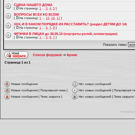
СЦЕНА НАШЕГО ДОМА
[
На страницу:
1
...
3
,
4
,
5
]
ВОПРОСЫ ВСЕХ КО ВСЕМ!
[
На страницу:
1
...
15
,
16
,
17
]
ХХХ, И В КАКОМ ПОРЯДКЕ ИХ РАССТАВИТЬ? (раздел ДЕТЯМ ДО 14)
[
На страницу:
1
...
6
,
7
,
8
]
ФРЭНКИ В ЛИЦАХ до 30.05.10 (портреты ролей, иллюстрации)
[
На страницу:
1
...
5
,
6
,
7
]
Показать темы:
Список форумов
->
Архив
Страница
1
из
1
Новые сообщения
Нет новых сообщений
Новые сообщения [ Популярная тема ]
Нет новых сообщений [ Популярная те
Новые сообщения [ Тема закрыта ]
Нет новых сообщений [ Тема закрыта 
Powered by