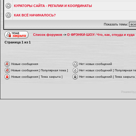
КУРАТОРЫ САЙТА - РЕГАЛИИ И КООРДИНАТЫ
КАК ВСЁ НАЧИНАЛОСЬ?
Показать темы:
Список форумов
->
О ФРЭНКИ-ШОУ: Что, как, откуда и куда
Страница
1
из
1
Новые сообщения
Нет новых сообщений
Новые сообщения [ Популярная тема ]
Нет новых сообщений [ Популярная те
Новые сообщения [ Тема закрыта ]
Нет новых сообщений [ Тема закрыта 
Powered by