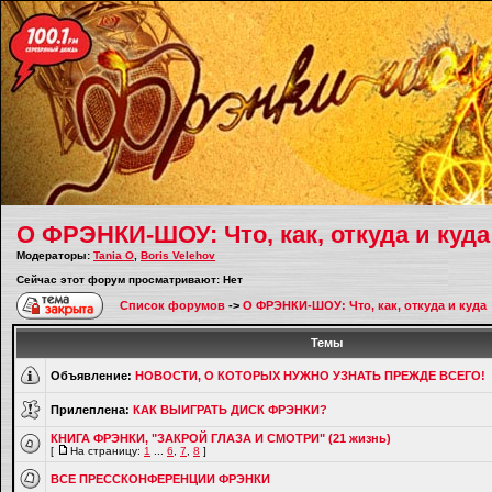
О ФРЭНКИ-ШОУ: Что, как, откуда и куда
Модераторы:
Tania O
,
Boris Velehov
Сейчас этот форум просматривают: Нет
Список форумов
->
О ФРЭНКИ-ШОУ: Что, как, откуда и куда
Темы
Объявление:
НОВОСТИ, О КОТОРЫХ НУЖНО УЗНАТЬ ПРЕЖДЕ ВСЕГО!
Прилеплена:
КАК ВЫИГРАТЬ ДИСК ФРЭНКИ?
КНИГА ФРЭНКИ, "ЗАКРОЙ ГЛАЗА И СМОТРИ" (21 жизнь)
[
На страницу:
1
...
6
,
7
,
8
]
ВСЕ ПРЕССКОНФЕРЕНЦИИ ФРЭНКИ