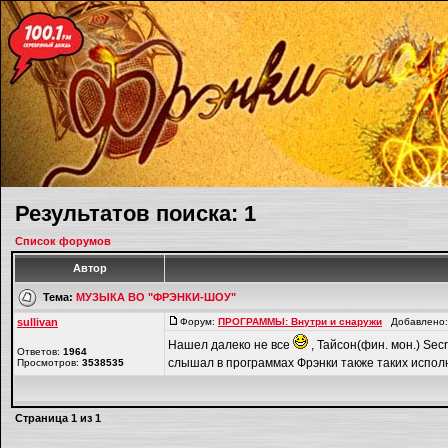
Результатов поиска: 1
Список форумов
Автор
Тема:
МУЗЫКА ВО "ФРЭНКИ-ШОУ"
sullivan
Форум:
ПРОГРАММЫ: Внутри и снаружи
Добавлено: 
Нашел далеко не все
, Тайсон(фин. мон.) Sec
Ответов:
1964
слышал в программах Фрэнки также таких исполни
Просмотров:
3538535
Страница
1
из
1