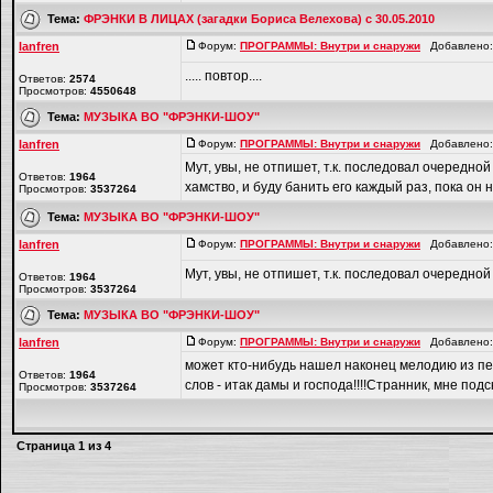
Тема:
ФРЭНКИ В ЛИЦАХ (загадки Бориса Велехова) с 30.05.2010
lanfren
Форум:
ПРОГРАММЫ: Внутри и снаружи
Добавлено: 
..... повтор....
Ответов:
2574
Просмотров:
4550648
Тема:
МУЗЫКА ВО "ФРЭНКИ-ШОУ"
lanfren
Форум:
ПРОГРАММЫ: Внутри и снаружи
Добавлено: 
Мут, увы, не отпишет, т.к. последовал очередной
Ответов:
1964
хамство, и буду банить его каждый раз, пока он не
Просмотров:
3537264
Тема:
МУЗЫКА ВО "ФРЭНКИ-ШОУ"
lanfren
Форум:
ПРОГРАММЫ: Внутри и снаружи
Добавлено: 
Мут, увы, не отпишет, т.к. последовал очередной
Ответов:
1964
Просмотров:
3537264
Тема:
МУЗЫКА ВО "ФРЭНКИ-ШОУ"
lanfren
Форум:
ПРОГРАММЫ: Внутри и снаружи
Добавлено: 
может кто-нибудь нашел наконец мелодию из пе
Ответов:
1964
слов - итак дамы и господа!!!!Странник, мне подс
Просмотров:
3537264
Страница
1
из
4