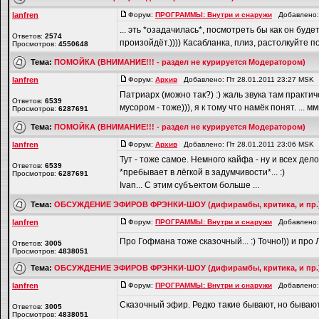
lanfren
Форум:
ПРОГРАММЫ: Внутри и снаружи
Добавлено: 
... эть *озадачилась*, посмотреть бы как он буд
Ответов:
2574
произойдёт.)))) Касабланка, плиз, растолкуйте пос
Просмотров:
4550648
Тема:
ПОМОЙКА (ВНИМАНИЕ!!! - раздел не курируется Модератором)
lanfren
Форум:
Архив
Добавлено: Пт 28.01.2011 23:27 MSK
Патриарх (можно так?) :) жаль звука там практич
Ответов:
6539
мусором - тоже))), я к тому что намёк понят. ... ммм
Просмотров:
6287691
Тема:
ПОМОЙКА (ВНИМАНИЕ!!! - раздел не курируется Модератором)
lanfren
Форум:
Архив
Добавлено: Пт 28.01.2011 23:06 MSK
Тут - тоже самое. Немного кайфа - ну и всех дел
Ответов:
6539
*пребывает в лёгкой в задумчивости*... :)
Просмотров:
6287691
Ivan... С этим субъектом больше ...
Тема:
ОБСУЖДЕНИЕ ЭФИРОВ ФРЭНКИ-ШОУ (дифирамбы, критика, и пр.
lanfren
Форум:
ПРОГРАММЫ: Внутри и снаружи
Добавлено: 
Про Гофмана тоже сказочный... :) Точно!)) и про 
Ответов:
3005
Просмотров:
4838051
Тема:
ОБСУЖДЕНИЕ ЭФИРОВ ФРЭНКИ-ШОУ (дифирамбы, критика, и пр.
lanfren
Форум:
ПРОГРАММЫ: Внутри и снаружи
Добавлено: 
Сказочный эфир. Редко такие бывают, но бывают.
Ответов:
3005
Просмотров:
4838051