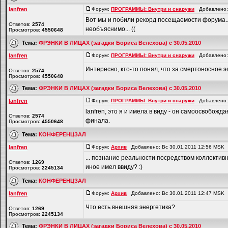
lanfren
Форум:
ПРОГРАММЫ: Внутри и снаружи
Добавлено: 
Вот мы и побили рекорд посещаемости форума..д
Ответов:
2574
необъяснимо... ((
Просмотров:
4550648
Тема:
ФРЭНКИ В ЛИЦАХ (загадки Бориса Велехова) с 30.05.2010
lanfren
Форум:
ПРОГРАММЫ: Внутри и снаружи
Добавлено: 
Интересно, кто-то понял, что за смертоносное э
Ответов:
2574
Просмотров:
4550648
Тема:
ФРЭНКИ В ЛИЦАХ (загадки Бориса Велехова) с 30.05.2010
lanfren
Форум:
ПРОГРАММЫ: Внутри и снаружи
Добавлено: 
lanfren, это я и имела в виду - он самоосвобожд
Ответов:
2574
финала.
Просмотров:
4550648
Тема:
КОНФЕРЕНЦЗАЛ
lanfren
Форум:
Архив
Добавлено: Вс 30.01.2011 12:56 MSK
... познание реальности посредством коллективно
Ответов:
1269
иное имел ввиду? :)
Просмотров:
2245134
Тема:
КОНФЕРЕНЦЗАЛ
lanfren
Форум:
Архив
Добавлено: Вс 30.01.2011 12:47 MSK
Что есть внешняя энергетика?
Ответов:
1269
Просмотров:
2245134
Тема:
ФРЭНКИ В ЛИЦАХ (загадки Бориса Велехова) с 30.05.2010