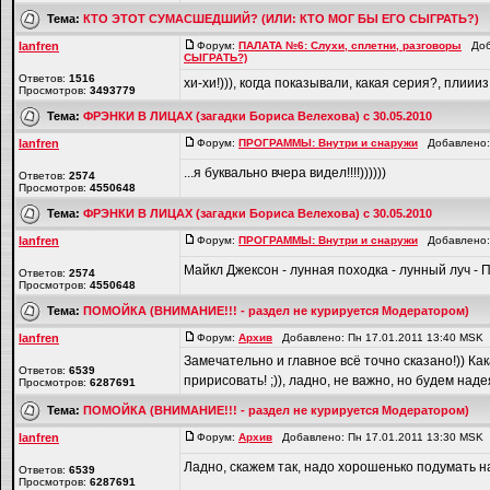
Тема:
КТО ЭТОТ СУМАСШЕДШИЙ? (ИЛИ: КТО МОГ БЫ ЕГО СЫГРАТЬ?)
lanfren
Форум:
ПАЛАТА №6: Слухи, сплетни, разговоры
Доба
СЫГРАТЬ?)
Ответов:
1516
хи-хи!))), когда показывали, какая серия?, плиии
Просмотров:
3493779
Тема:
ФРЭНКИ В ЛИЦАХ (загадки Бориса Велехова) с 30.05.2010
lanfren
Форум:
ПРОГРАММЫ: Внутри и снаружи
Добавлено: 
...я буквально вчера видел!!!!))))))
Ответов:
2574
Просмотров:
4550648
Тема:
ФРЭНКИ В ЛИЦАХ (загадки Бориса Велехова) с 30.05.2010
lanfren
Форум:
ПРОГРАММЫ: Внутри и снаружи
Добавлено: 
Майкл Джексон - лунная походка - лунный луч - П
Ответов:
2574
Просмотров:
4550648
Тема:
ПОМОЙКА (ВНИМАНИЕ!!! - раздел не курируется Модератором)
lanfren
Форум:
Архив
Добавлено: Пн 17.01.2011 13:40 MSK
Замечательно и главное всё точно сказано!)) Ка
Ответов:
6539
пририсовать! ;)), ладно, не важно, но будем надея
Просмотров:
6287691
Тема:
ПОМОЙКА (ВНИМАНИЕ!!! - раздел не курируется Модератором)
lanfren
Форум:
Архив
Добавлено: Пн 17.01.2011 13:30 MSK
Ладно, скажем так, надо хорошенько подумать на
Ответов:
6539
Просмотров:
6287691