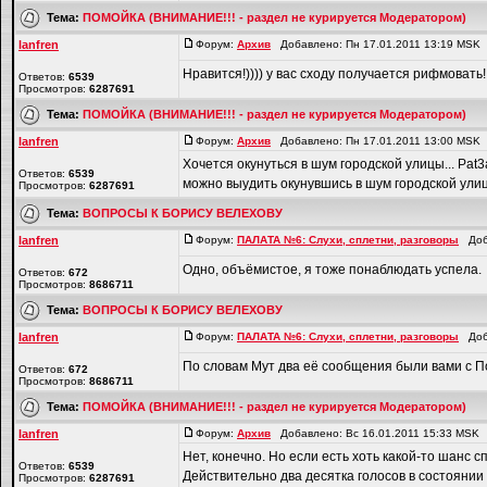
Тема:
ПОМОЙКА (ВНИМАНИЕ!!! - раздел не курируется Модератором)
lanfren
Форум:
Архив
Добавлено: Пн 17.01.2011 13:19 MSK
Нравится!)))) у вас сходу получается рифмовать!,
Ответов:
6539
Просмотров:
6287691
Тема:
ПОМОЙКА (ВНИМАНИЕ!!! - раздел не курируется Модератором)
lanfren
Форум:
Архив
Добавлено: Пн 17.01.2011 13:00 MSK
Хочется окунуться в шум городской улицы... Pat3ar
Ответов:
6539
можно выудить окунувшись в шум городской улицы?
Просмотров:
6287691
Тема:
ВОПРОСЫ К БОРИСУ ВЕЛЕХОВУ
lanfren
Форум:
ПАЛАТА №6: Слухи, сплетни, разговоры
Доба
Одно, объёмистое, я тоже понаблюдать успела.
Ответов:
672
Просмотров:
8686711
Тема:
ВОПРОСЫ К БОРИСУ ВЕЛЕХОВУ
lanfren
Форум:
ПАЛАТА №6: Слухи, сплетни, разговоры
Доба
По словам Мут два её сообщения были вами с П
Ответов:
672
Просмотров:
8686711
Тема:
ПОМОЙКА (ВНИМАНИЕ!!! - раздел не курируется Модератором)
lanfren
Форум:
Архив
Добавлено: Вс 16.01.2011 15:33 MSK
Нет, конечно. Но если есть хоть какой-то шанс
Ответов:
6539
Действительно два десятка голосов в состоянии 
Просмотров:
6287691