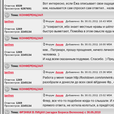
Вот интересно, если Ёжа описывает свои ощущени
Ответов:
6539
кхм, называется сам спросил сам ответил... назва
Просмотров:
6287691
Тема:
КОНФЕРЕНЦЗАЛ
lanfren
Форум:
Архив
Добавлено: Вс 30.01.2011 16:43 MSK
;)) *озирается, ибо знает местные нравы и шёпо
Ответов:
1269
быстро выметают, Помойка в этом смысле куда ми
Просмотров:
2245134
Тема:
КОНФЕРЕНЦЗАЛ
lanfren
Форум:
Архив
Добавлено: Вс 30.01.2011 16:00 MSK
кхм... Патриарх, прошу прощения, ничего личного
Ответов:
1269
человека. :)
Просмотров:
2245134
И над всем сказанным подумаю. Спасибо. :) Пред
Тема:
КОНФЕРЕНЦЗАЛ
lanfren
Форум:
Архив
Добавлено: Вс 30.01.2011 15:36 MSK
Работа у меня такая http://foolstown.com/sm/win
Ответов:
1269
разобрали и донесли до всех своё вИдение Фр., 
Просмотров:
2245134
Тема:
КОНФЕРЕНЦЗАЛ
lanfren
Форум:
Архив
Добавлено: Вс 30.01.2011 15:02 MSK
Флер, все что-то подобное когда-то слышали. И я да
Ответов:
1269
прямого ответа, не хотела колоться, а придётся)).
Просмотров:
2245134
Тема:
ФРЭНКИ В ЛИЦАХ (загадки Бориса Велехова) с 30.05.2010