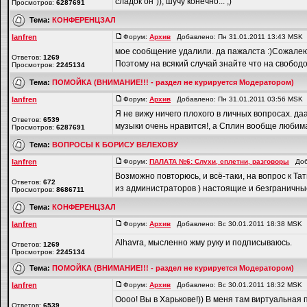
сладок он")), шучу конечно... ;)
Просмотров:
6287691
Тема:
КОНФЕРЕНЦЗАЛ
lanfren
Форум:
Архив
Добавлено: Пн 31.01.2011 13:43 MSK
мое сообщение удалили. да пажалста :)Сожалею 
Ответов:
1269
Поэтому на всякий случай знайте что на свободо
Просмотров:
2245134
Тема:
ПОМОЙКА (ВНИМАНИЕ!!! - раздел не курируется Модератором)
lanfren
Форум:
Архив
Добавлено: Пн 31.01.2011 03:56 MSK
Я не вижу ничего плохого в личных вопросах. да
Ответов:
6539
музыки очень нравится!, а Сплин вообще любимая г
Просмотров:
6287691
Тема:
ВОПРОСЫ К БОРИСУ ВЕЛЕХОВУ
lanfren
Форум:
ПАЛАТА №6: Слухи, сплетни, разговоры
Доба
Возможно повторюсь, и всё-таки, на вопрос к Та
Ответов:
672
из администраторов ) настоящие и безграничные
Просмотров:
8686711
Тема:
КОНФЕРЕНЦЗАЛ
lanfren
Форум:
Архив
Добавлено: Вс 30.01.2011 18:38 MSK
Alhavra, мысленно жму руку и подписываюсь.
Ответов:
1269
Просмотров:
2245134
Тема:
ПОМОЙКА (ВНИМАНИЕ!!! - раздел не курируется Модератором)
lanfren
Форум:
Архив
Добавлено: Вс 30.01.2011 18:32 MSK
Оооо! Вы в Харькове!)) В меня там виртуальная 
Ответов:
6539