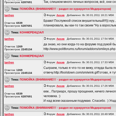
Так, слишком много личных вопросов, всё, они с
Просмотров:
6287691
Тема:
ПОМОЙКА (ВНИМАНИЕ!!! - раздел не курируется Модератором)
lanfren
Форум:
Архив
Добавлено: Вс 30.01.2011 18:21 MSK
Браво! Послужной список внушительный!!!)) нуу.
Ответов:
6539
планировала, вы как-то так своим "Ну а взрослы
Просмотров:
6287691
Тема:
КОНФЕРЕНЦЗАЛ
lanfren
Форум:
Архив
Добавлено: Вс 30.01.2011 17:54 MSK
да знаю, но они когда-то на форуме под рукой бы
Ответов:
1269
http://www.politforums.ru/forum/addons/smileys.php
Просмотров:
2245134
Тема:
КОНФЕРЕНЦЗАЛ
lanfren
Форум:
Архив
Добавлено: Вс 30.01.2011 17:33 MSK
Сыграем, только я что-то не вижу, откуда была по
Ответов:
1269
отвечу.http://foolstown.com/sm/wink.gifГотово, я т
Просмотров:
2245134
Тема:
ПОМОЙКА (ВНИМАНИЕ!!! - раздел не курируется Модератором)
lanfren
Форум:
Архив
Добавлено: Вс 30.01.2011 17:26 MSK
кхм... Патриарх, прошу прощения, ничего личного
Ответов:
6539
человека. :)
Просмотров:
6287691
И над всем сказанным подумаю. Спасибо. :) Угадайт
Тема:
ПОМОЙКА (ВНИМАНИЕ!!! - раздел не курируется Модератором)
lanfren
Форум:
Архив
Добавлено: Вс 30.01.2011 16:49 MSK