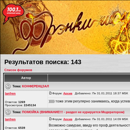
Результатов поиска: 143
Список форумов
Автор
Тема:
КОНФЕРЕНЦЗАЛ
lanfren
Форум:
Архив
Добавлено: Пн 31.01.2011 18:37 MSK
))))) тоже этим регулярно занимаюсь, когда успеваю
Ответов:
1269
Просмотров:
2245134
Тема:
ПОМОЙКА (ВНИМАНИЕ!!! - раздел не курируется Модератором)
lanfren
Форум:
Архив
Добавлено: Пн 31.01.2011 14:09 MSK
Возможно самураю, ввиду его проф.деятельности
Ответов:
6539