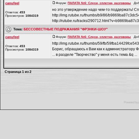
canufeel
Форум:
ПАЛАТА №6: Слухи, сплетни, разговоры
Доба
но это утверждение надо чем-то поддержать! Сп
Ответов:
453
http://img.rutube.ru/thumbs/b9/86/b9869ba87c3d
Просмотров:
1084319
http://rutube.ru/tracks/290712.html?v=b9869ba87c
Тема:
БЕССОВЕСТНЫЕ ПОДРАЖАНИЯ "ФРЭНКИ-ШОУ"
canufeel
Форум:
ПАЛАТА №6: Слухи, сплетни, разговоры
Доба
http://img.rutube.ru/thumbs/59/fb/59fba14429fce5
Ответов:
453
Борис, обращаюсь к Вам как к администратору Ф
Просмотров:
1084319
... в разделе "Творчество" у меня есть тема &q ...
Страница
1
из
2
Powered by