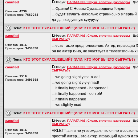
canufeel
Форум:
ПАЛАТА №6: Слухи, сплетни, разговоры
Доба
... Фрэнки! С Новым Сумасшедшим Годом!
Ответов:
4230
... будет звучать несколько странно, но в пер
Просмотров:
7660044
да-да, воздушную кукурузу ...
Тема:
КТО ЭТОТ СУМАСШЕДШИЙ? (ИЛИ: КТО МОГ БЫ ЕГО СЫГРАТЬ?)
canufeel
Форум:
ПАЛАТА №6: Слухи, сплетни, разговоры
Доба
СЫГРАТЬ?)
Ответов:
1516
... есть такое предположение: Актер, играющий Ф
Просмотров:
3496698
он не актер кино, не участвует в телевизионных п
Тема:
КТО ЭТОТ СУМАСШЕДШИЙ? (ИЛИ: КТО МОГ БЫ ЕГО СЫГРАТЬ?)
canufeel
Форум:
ПАЛАТА №6: Слухи, сплетни, разговоры
Доба
СЫГРАТЬ?)
Ответов:
1516
... we going slightly ma-a-ad!
Просмотров:
3496698
... we going slightly-y-y mad!
... it finally happened - happened!
... it finally happened - ooh oh!
... it finally happened
... we slightly mad
Тема:
КТО ЭТОТ СУМАСШЕДШИЙ? (ИЛИ: КТО МОГ БЫ ЕГО СЫГРАТЬ?)
canufeel
Форум:
ПАЛАТА №6: Слухи, сплетни, разговоры
Доба
СЫГРАТЬ?)
Ответов:
1516
ARLETT, а я и не утверждал, что он не в состояни
Просмотров:
3496698
простой актер... это актер, играющий одного и то