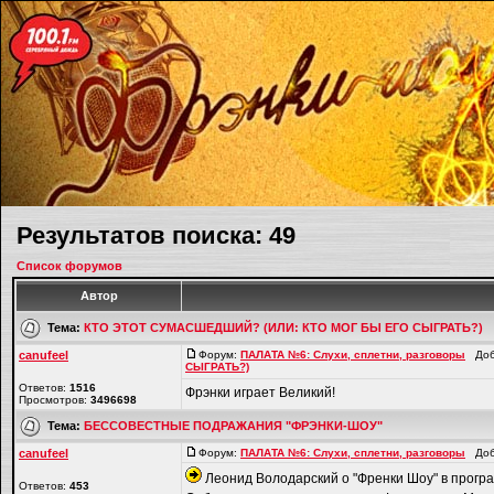
Результатов поиска: 49
Список форумов
Автор
Тема:
КТО ЭТОТ СУМАСШЕДШИЙ? (ИЛИ: КТО МОГ БЫ ЕГО СЫГРАТЬ?)
canufeel
Форум:
ПАЛАТА №6: Слухи, сплетни, разговоры
Доба
СЫГРАТЬ?)
Ответов:
1516
Фрэнки играет Великий!
Просмотров:
3496698
Тема:
БЕССОВЕСТНЫЕ ПОДРАЖАНИЯ "ФРЭНКИ-ШОУ"
canufeel
Форум:
ПАЛАТА №6: Слухи, сплетни, разговоры
Доба
Леонид Володарский о "Френки Шоу" в програм
Ответов:
453