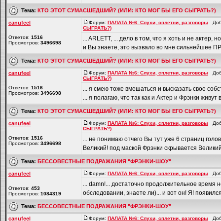
Тема:
КТО ЭТОТ СУМАСШЕДШИЙ? (ИЛИ: КТО МОГ БЫ ЕГО СЫГРАТЬ?)
canufeel
Форум:
ПАЛАТА №6: Слухи, сплетни, разговоры
Доба
СЫГРАТЬ?)
Ответов:
1516
... ARLETT, ... дело в том, что я хоть и не актер
Просмотров:
3496698
и Вы знаете, это вызвало во мне сильнейшее П
Тема:
КТО ЭТОТ СУМАСШЕДШИЙ? (ИЛИ: КТО МОГ БЫ ЕГО СЫГРАТЬ?)
canufeel
Форум:
ПАЛАТА №6: Слухи, сплетни, разговоры
Доба
СЫГРАТЬ?)
Ответов:
1516
... я смею тоже вмешаться и высказать свое соб
Просмотров:
3496698
... я полагаю, что так как и Актер и Фрэнки живу
Тема:
КТО ЭТОТ СУМАСШЕДШИЙ? (ИЛИ: КТО МОГ БЫ ЕГО СЫГРАТЬ?)
canufeel
Форум:
ПАЛАТА №6: Слухи, сплетни, разговоры
Доба
СЫГРАТЬ?)
Ответов:
1516
... не понимаю отчего Вы тут уже 6 страниц голо
Просмотров:
3496698
Великий! под маской Фрэнки скрывается Великий!.
Тема:
БЕССОВЕСТНЫЕ ПОДРАЖАНИЯ "ФРЭНКИ-ШОУ"
canufeel
Форум:
ПАЛАТА №6: Слухи, сплетни, разговоры
Доба
... damn!... достаточно продолжительное врем
Ответов:
453
обследовании, знаете ли)... и вот он! Я! появился
Просмотров:
1084319
Тема:
БЕССОВЕСТНЫЕ ПОДРАЖАНИЯ "ФРЭНКИ-ШОУ"
canufeel
Форум:
ПАЛАТА №6: Слухи, сплетни, разговоры
Доба