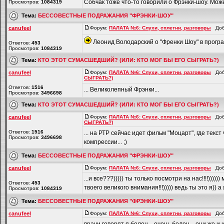
Собчак тоже что-то говорили о Фрэнки-шоу. Може 
Просмотров:
1084319
Тема:
БЕССОВЕСТНЫЕ ПОДРАЖАНИЯ "ФРЭНКИ-ШОУ"
canufeel
Форум:
ПАЛАТА №6: Слухи, сплетни, разговоры
Доба
Леонид Володарский о "Френки Шоу" в программ
Ответов:
453
Просмотров:
1084319
Тема:
КТО ЭТОТ СУМАСШЕДШИЙ? (ИЛИ: КТО МОГ БЫ ЕГО СЫГРАТЬ?)
canufeel
Форум:
ПАЛАТА №6: Слухи, сплетни, разговоры
Доба
СЫГРАТЬ?)
Ответов:
1516
... Великолепный Фрэнки...
Просмотров:
3496698
Тема:
КТО ЭТОТ СУМАСШЕДШИЙ? (ИЛИ: КТО МОГ БЫ ЕГО СЫГРАТЬ?)
canufeel
Форум:
ПАЛАТА №6: Слухи, сплетни, разговоры
Доба
СЫГРАТЬ?)
Ответов:
1516
... на РТР сейчас идет фильм "Моцарт", где текс
Просмотров:
3496698
компрессии... ;)
Тема:
БЕССОВЕСТНЫЕ ПОДРАЖАНИЯ "ФРЭНКИ-ШОУ"
canufeel
Форум:
ПАЛАТА №6: Слухи, сплетни, разговоры
Доба
...и все???))))) ты только посмотри на нас!!!!)))))
Ответов:
453
твоего великого внимания!!!))))) ведь ты это я)) а я
Просмотров:
1084319
Тема:
БЕССОВЕСТНЫЕ ПОДРАЖАНИЯ "ФРЭНКИ-ШОУ"
canufeel
Форум:
ПАЛАТА №6: Слухи, сплетни, разговоры
Доба