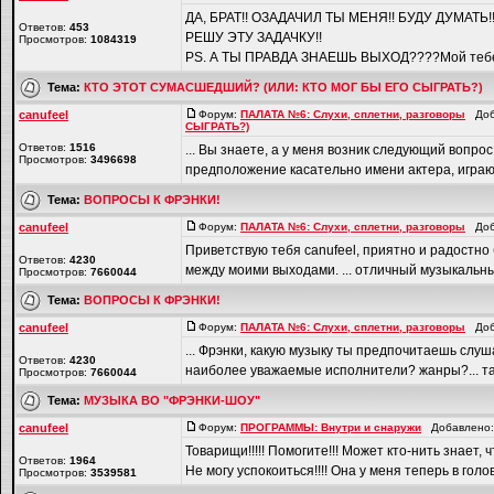
ДА, БРАТ!! ОЗАДАЧИЛ ТЫ МЕНЯ!! БУДУ ДУМАТЬ!!
Ответов:
453
РЕШУ ЭТУ ЗАДАЧКУ!!
Просмотров:
1084319
PS. А ТЫ ПРАВДА ЗНАЕШЬ ВЫХОД????Мой тебе с
Тема:
КТО ЭТОТ СУМАСШЕДШИЙ? (ИЛИ: КТО МОГ БЫ ЕГО СЫГРАТЬ?)
canufeel
Форум:
ПАЛАТА №6: Слухи, сплетни, разговоры
Доба
СЫГРАТЬ?)
Ответов:
1516
... Вы знаете, а у меня возник следующий вопрос.
Просмотров:
3496698
предположение касательно имени актера, играюще
Тема:
ВОПРОСЫ К ФРЭНКИ!
canufeel
Форум:
ПАЛАТА №6: Слухи, сплетни, разговоры
Доба
Приветствую тебя canufeel, приятно и радостно
Ответов:
4230
между моими выходами. ... отличный музыкальный в
Просмотров:
7660044
Тема:
ВОПРОСЫ К ФРЭНКИ!
canufeel
Форум:
ПАЛАТА №6: Слухи, сплетни, разговоры
Доба
... Фрэнки, какую музыку ты предпочитаешь слуша
Ответов:
4230
наиболее уважаемые исполнители? жанры?... так
Просмотров:
7660044
Тема:
МУЗЫКА ВО "ФРЭНКИ-ШОУ"
canufeel
Форум:
ПРОГРАММЫ: Внутри и снаружи
Добавлено: 
Товарищи!!!!! Помогите!!! Может кто-нить знае
Ответов:
1964
Не могу успокоиться!!!! Она у меня теперь в голов
Просмотров:
3539581