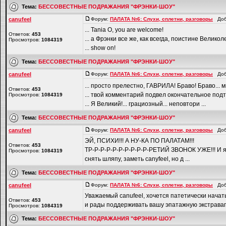
Тема:
БЕССОВЕСТНЫЕ ПОДРАЖАНИЯ "ФРЭНКИ-ШОУ"
canufeel
Форум:
ПАЛАТА №6: Слухи, сплетни, разговоры
Доба
... Tania O, you are welcome!
Ответов:
453
... а Фрэнки все же, как всегда, поистине Велико
Просмотров:
1084319
... show on!
Тема:
БЕССОВЕСТНЫЕ ПОДРАЖАНИЯ "ФРЭНКИ-ШОУ"
canufeel
Форум:
ПАЛАТА №6: Слухи, сплетни, разговоры
Доба
... просто прелестно, ГАВРИЛА! Браво! Браво... 
Ответов:
453
... твой комментарий подвел окончательное под
Просмотров:
1084319
... Я Великий!... грациозный... неповтори ...
Тема:
БЕССОВЕСТНЫЕ ПОДРАЖАНИЯ "ФРЭНКИ-ШОУ"
canufeel
Форум:
ПАЛАТА №6: Слухи, сплетни, разговоры
Доба
ЭЙ, ПСИХИ!!! А НУ-КА ПО ПАЛАТАМ!!!
Ответов:
453
ТР-Р-Р-Р-Р-Р-Р-Р-Р-Р-РЕТИЙ ЗВОНОК УЖЕ!!! И я д
Просмотров:
1084319
снять шляпу, заметь canyfeel, но д ...
Тема:
БЕССОВЕСТНЫЕ ПОДРАЖАНИЯ "ФРЭНКИ-ШОУ"
canufeel
Форум:
ПАЛАТА №6: Слухи, сплетни, разговоры
Доба
Уважаемый canufeel, хочется патетически начать
Ответов:
453
и рады поддерживать вашу эпатажную экстраваган
Просмотров:
1084319
Тема:
БЕССОВЕСТНЫЕ ПОДРАЖАНИЯ "ФРЭНКИ-ШОУ"