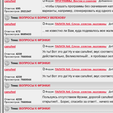
canufeel
Форум:
ПРОГРАММЫ: Внутри и снаружи
Добавлено: 
... чтобы слушать программы без скачивания нап
Ответов:
695
варианты, например, сгенерировать код одного из
Просмотров:
2021347
Тема:
ВОПРОСЫ К БОРИСУ ВЕЛЕХОВУ
canufeel
Форум:
ПАЛАТА №6: Слухи, сплетни, разговоры
Доба
... не известно ли Вам, куда подевалось мое ж
Ответов:
672
Просмотров:
8689433
Тема:
ВОПРОСЫ К ФРЭНКИ!
canufeel
Форум:
ПАЛАТА №6: Слухи, сплетни, разговоры
Доба
Ух ты! Вот это да! Ну и как canufeel, вкус соответ
Ответов:
4230
действительно, Великолепный!... я пробовал зеле
Просмотров:
7660044
Тема:
ВОПРОСЫ К ФРЭНКИ!
canufeel
Форум:
ПАЛАТА №6: Слухи, сплетни, разговоры
Доба
Ух ты! Вот это да! Ну и как canufeel, вкус соответс
Ответов:
4230
Просмотров:
7660044
Тема:
ВОПРОСЫ К ФРЭНКИ!
canufeel
Форум:
ПАЛАТА №6: Слухи, сплетни, разговоры
Доба
Пользуясь отсутствием Фрэнки, дорогой canufeel
Ответов:
4230
открытие!!... Борис, спасибо за ответ!... ничего н
Просмотров:
7660044
Тема:
ВОПРОСЫ К ФРЭНКИ!