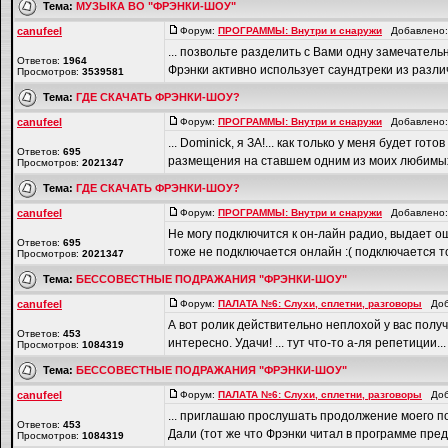
Тема:
МУЗЫКА ВО "ФРЭНКИ-ШОУ"
canufeel
Форум:
ПРОГРАММЫ: Внутри и снаружи
Добавлено: 
... позвольте разделить с Вами одну замечательн
Ответов:
1964
Фрэнки активно использует саундтреки из различ
Просмотров:
3539581
Тема:
ГДЕ СКАЧАТЬ ФРЭНКИ-ШОУ?
canufeel
Форум:
ПРОГРАММЫ: Внутри и снаружи
Добавлено: 
... Dominick, я ЗА!... как только у меня будет 
Ответов:
695
размещения на ставшем одним из моих любимых са
Просмотров:
2021347
Тема:
ГДЕ СКАЧАТЬ ФРЭНКИ-ШОУ?
canufeel
Форум:
ПРОГРАММЫ: Внутри и снаружи
Добавлено: 
Не могу подключится к он-лайн радио, выдает ош
Ответов:
695
тоже не подключается онлайн :( подключается только
Просмотров:
2021347
Тема:
БЕССОВЕСТНЫЕ ПОДРАЖАНИЯ "ФРЭНКИ-ШОУ"
canufeel
Форум:
ПАЛАТА №6: Слухи, сплетни, разговоры
Доба
А вот ролик действительно неплохой у вас полу
Ответов:
453
интересно. Удачи! ... тут что-то а-ля репетиции...
Просмотров:
1084319
Тема:
БЕССОВЕСТНЫЕ ПОДРАЖАНИЯ "ФРЭНКИ-ШОУ"
canufeel
Форум:
ПАЛАТА №6: Слухи, сплетни, разговоры
Доба
... приглашаю прослушать продолжение моего п
Ответов:
453
Дали (тот же что Фрэнки читал в программе предс
Просмотров:
1084319