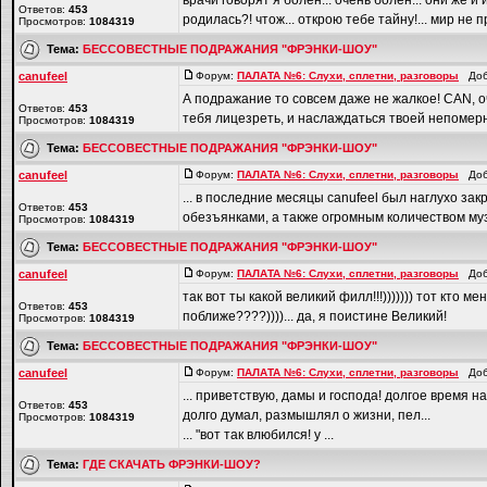
врачи говорят я болен... очень болен... они же и
Ответов:
453
родилась?! чтож... открою тебе тайну!... мир не п
Просмотров:
1084319
Тема:
БЕССОВЕСТНЫЕ ПОДРАЖАНИЯ "ФРЭНКИ-ШОУ"
canufeel
Форум:
ПАЛАТА №6: Слухи, сплетни, разговоры
Доба
А подражание то совсем даже не жалкое! CAN, о
Ответов:
453
тебя лицезреть, и наслаждаться твоей непомерной
Просмотров:
1084319
Тема:
БЕССОВЕСТНЫЕ ПОДРАЖАНИЯ "ФРЭНКИ-ШОУ"
canufeel
Форум:
ПАЛАТА №6: Слухи, сплетни, разговоры
Доба
... в последние месяцы canufeel был наглухо з
Ответов:
453
обезъянками, а также огромным количеством музык
Просмотров:
1084319
Тема:
БЕССОВЕСТНЫЕ ПОДРАЖАНИЯ "ФРЭНКИ-ШОУ"
canufeel
Форум:
ПАЛАТА №6: Слухи, сплетни, разговоры
Доба
так вот ты какой великий филл!!!))))))) тот кто м
Ответов:
453
поближе????))))... да, я поистине Великий!
Просмотров:
1084319
Тема:
БЕССОВЕСТНЫЕ ПОДРАЖАНИЯ "ФРЭНКИ-ШОУ"
canufeel
Форум:
ПАЛАТА №6: Слухи, сплетни, разговоры
Доба
... приветствую, дамы и господа! долгое время 
Ответов:
453
долго думал, размышлял о жизни, пел...
Просмотров:
1084319
... "вот так влюбился! у ...
Тема:
ГДЕ СКАЧАТЬ ФРЭНКИ-ШОУ?