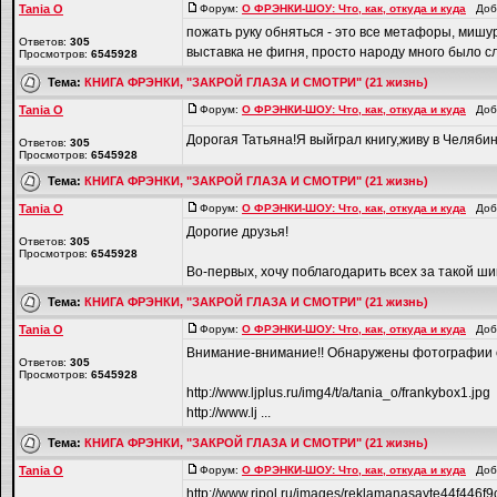
Tania O
Форум:
О ФРЭНКИ-ШОУ: Что, как, откуда и куда
Доба
пожать руку обняться - это все метафоры, мишур
Ответов:
305
выставка не фигня, просто народу много было сл
Просмотров:
6545928
Тема:
КНИГА ФРЭНКИ, "ЗАКРОЙ ГЛАЗА И СМОТРИ" (21 жизнь)
Tania O
Форум:
О ФРЭНКИ-ШОУ: Что, как, откуда и куда
Доба
Дорогая Татьяна!Я выйграл книгу,живу в Челяби
Ответов:
305
Просмотров:
6545928
Тема:
КНИГА ФРЭНКИ, "ЗАКРОЙ ГЛАЗА И СМОТРИ" (21 жизнь)
Tania O
Форум:
О ФРЭНКИ-ШОУ: Что, как, откуда и куда
Доба
Дорогие друзья!
Ответов:
305
Просмотров:
6545928
Во-первых, хочу поблагодарить всех за такой ш
Тема:
КНИГА ФРЭНКИ, "ЗАКРОЙ ГЛАЗА И СМОТРИ" (21 жизнь)
Tania O
Форум:
О ФРЭНКИ-ШОУ: Что, как, откуда и куда
Доба
Внимание-внимание!! Обнаружены фотографии с
Ответов:
305
Просмотров:
6545928
http://www.ljplus.ru/img4/t/a/tania_o/frankybox1.jpg
http://www.lj ...
Тема:
КНИГА ФРЭНКИ, "ЗАКРОЙ ГЛАЗА И СМОТРИ" (21 жизнь)
Tania O
Форум:
О ФРЭНКИ-ШОУ: Что, как, откуда и куда
Доба
http://www.ripol.ru/images/reklamanasayte44f446f9