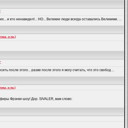
"
их... и кто ненавидел!... НО... Великие люди всегда оставались Великими. ...
ка, и пр.)
"
ить после этого... разве после этого я могу считать, что это свобод ...
а, и пр.)
эфиры Фрэнки-шоу! Дор. SIVALER, вам слово: