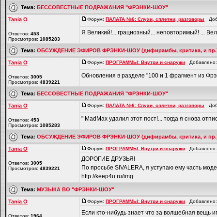
Тема:
БЕССОВЕСТНЫЕ ПОДРАЖАНИЯ "ФРЭНКИ-ШОУ"
Tania O
Форум:
ПАЛАТА №6: Слухи, сплетни, разговоры
Доба
Я Великий!... грациозный... неповторимый! ... Вел
Ответов:
453
Просмотров:
1085283
Тема:
ОБСУЖДЕНИЕ ЭФИРОВ ФРЭНКИ-ШОУ (дифирамбы, критика, и пр.
Tania O
Форум:
ПРОГРАММЫ: Внутри и снаружи
Добавлено: 
Обновления в разделе "100 и 1 фрагмент из Фрэнк
Ответов:
3005
Просмотров:
4839221
Тема:
БЕССОВЕСТНЫЕ ПОДРАЖАНИЯ "ФРЭНКИ-ШОУ"
Tania O
Форум:
ПАЛАТА №6: Слухи, сплетни, разговоры
Доба
" MadMax удалил этот пост!... тогда я снова отпис
Ответов:
453
Просмотров:
1085283
Тема:
ОБСУЖДЕНИЕ ЭФИРОВ ФРЭНКИ-ШОУ (дифирамбы, критика, и пр.
Tania O
Форум:
ПРОГРАММЫ: Внутри и снаружи
Добавлено: 
ДОРОГИЕ ДРУЗЬЯ!
Ответов:
3005
По просьбе SIVALERA, я уступаю ему часть моде
Просмотров:
4839221
http://keep4u.ru/img ...
Тема:
МУЗЫКА ВО "ФРЭНКИ-ШОУ"
Tania O
Форум:
ПРОГРАММЫ: Внутри и снаружи
Добавлено: 
Если кто-нибудь знает что за волшебная вещь и
Ответов:
1964