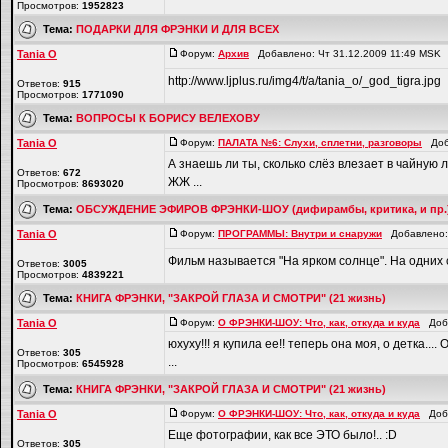
Просмотров:
1952823
Тема:
ПОДАРКИ ДЛЯ ФРЭНКИ И ДЛЯ ВСЕХ
Tania O
Форум:
Архив
Добавлено: Чт 31.12.2009 11:49 MSK
http://www.ljplus.ru/img4/t/a/tania_o/_god_tigra.jpg
Ответов:
915
Просмотров:
1771090
Тема:
ВОПРОСЫ К БОРИСУ ВЕЛЕХОВУ
Tania O
Форум:
ПАЛАТА №6: Слухи, сплетни, разговоры
Доба
А знаешь ли ты, сколько слёз влезает в чайную л
Ответов:
672
ЖЖ ...
Просмотров:
8693020
Тема:
ОБСУЖДЕНИЕ ЭФИРОВ ФРЭНКИ-ШОУ (дифирамбы, критика, и пр.
Tania O
Форум:
ПРОГРАММЫ: Внутри и снаружи
Добавлено: 
Фильм называется "На ярком солнце". На одних с
Ответов:
3005
Просмотров:
4839221
Тема:
КНИГА ФРЭНКИ, "ЗАКРОЙ ГЛАЗА И СМОТРИ" (21 жизнь)
Tania O
Форум:
О ФРЭНКИ-ШОУ: Что, как, откуда и куда
Доба
юхуху!!! я купила ее!! теперь она моя, о детка..
Ответов:
305
...
Просмотров:
6545928
Тема:
КНИГА ФРЭНКИ, "ЗАКРОЙ ГЛАЗА И СМОТРИ" (21 жизнь)
Tania O
Форум:
О ФРЭНКИ-ШОУ: Что, как, откуда и куда
Доба
Еще фотографии, как все ЭТО было!.. :D
Ответов:
305