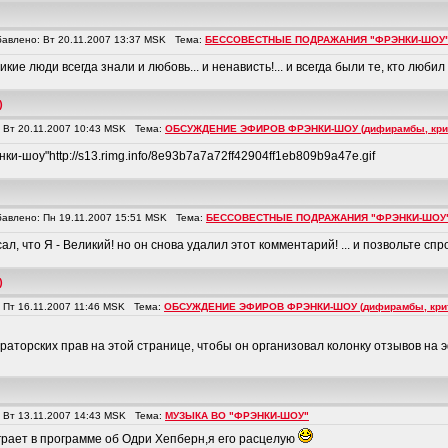
влено: Вт 20.11.2007 13:37 MSK Тема:
БЕССОВЕСТНЫЕ ПОДРАЖАНИЯ "ФРЭНКИ-ШОУ
икие люди всегда знали и любовь... и ненависть!... и всегда были те, кто любил 
)
Вт 20.11.2007 10:43 MSK Тема:
ОБСУЖДЕНИЕ ЭФИРОВ ФРЭНКИ-ШОУ (дифирамбы, крити
и-шоу"http://s13.rimg.info/8e93b7a7a72ff42904ff1eb809b9a47e.gif
влено: Пн 19.11.2007 15:51 MSK Тема:
БЕССОВЕСТНЫЕ ПОДРАЖАНИЯ "ФРЭНКИ-ШОУ
ал, что Я - Великий! но он снова удалил этот комментарий! ... и позвольте спрос
)
Пт 16.11.2007 11:46 MSK Тема:
ОБСУЖДЕНИЕ ЭФИРОВ ФРЭНКИ-ШОУ (дифирамбы, критик
раторских прав на этой странице, чтобы он организовал колонку отзывов на 
Вт 13.11.2007 14:43 MSK Тема:
МУЗЫКА ВО "ФРЭНКИ-ШОУ"
грает в программе об Одри Хепберн,я его расцелую