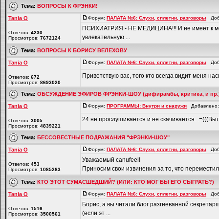
Тема:
ВОПРОСЫ К ФРЭНКИ!
Tania O
Форум:
ПАЛАТА №6: Слухи, сплетни, разговоры
Доба
ПСИХИАТРИЯ - НЕ МЕДИЦИНА!!! И не имеет к меди
Ответов:
4230
увлекательную ...
Просмотров:
7672124
Тема:
ВОПРОСЫ К БОРИСУ ВЕЛЕХОВУ
Tania O
Форум:
ПАЛАТА №6: Слухи, сплетни, разговоры
Доба
Приветствую вас, того кто всегда видит меня нас
Ответов:
672
Просмотров:
8693020
Тема:
ОБСУЖДЕНИЕ ЭФИРОВ ФРЭНКИ-ШОУ (дифирамбы, критика, и пр.
Tania O
Форум:
ПРОГРАММЫ: Внутри и снаружи
Добавлено: 
24 не прослушивается и не скачивается...=(((Вы
Ответов:
3005
Просмотров:
4839221
Тема:
БЕССОВЕСТНЫЕ ПОДРАЖАНИЯ "ФРЭНКИ-ШОУ"
Tania O
Форум:
ПАЛАТА №6: Слухи, сплетни, разговоры
Доба
Уважаемый canufeel!
Ответов:
453
Приносим свои извинения за то, что переместил
Просмотров:
1085283
Тема:
КТО ЭТОТ СУМАСШЕДШИЙ? (ИЛИ: КТО МОГ БЫ ЕГО СЫГРАТЬ?)
Tania O
Форум:
ПАЛАТА №6: Слухи, сплетни, разговоры
Доба
Борис, а вы читали блог разгневанной секретарш
Ответов:
1516
(если эт ...
Просмотров:
3500561