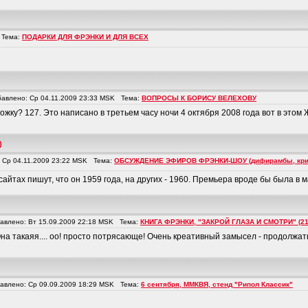
 Тема:
ПОДАРКИ ДЛЯ ФРЭНКИ И ДЛЯ ВСЕХ
влено: Ср 04.11.2009 23:33 MSK Тема:
ВОПРОСЫ К БОРИСУ ВЕЛЕХОВУ
ожку? 127. Это написано в третьем часу ночи 4 октября 2008 года вот в этом ЖЖ
)
Ср 04.11.2009 23:22 MSK Тема:
ОБСУЖДЕНИЕ ЭФИРОВ ФРЭНКИ-ШОУ (дифирамбы, крити
айтах пишут, что он 1959 года, на других - 1960. Премьера вроде бы была в м
влено: Вт 15.09.2009 22:18 MSK Тема:
КНИГА ФРЭНКИ, "ЗАКРОЙ ГЛАЗА И СМОТРИ" (21
.. Она такаяя.... оо! просто потрясающе! Очень креативный замысел - продолжат
влено: Ср 09.09.2009 18:29 MSK Тема:
6 сентября, ММКВЯ, стенд "Рипол Классик"