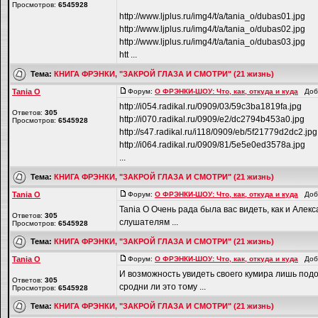
Просмотров:
6545928
http://www.ljplus.ru/img4/t/a/tania_o/dubas01.jpg
http://www.ljplus.ru/img4/t/a/tania_o/dubas02.jpg
http://www.ljplus.ru/img4/t/a/tania_o/dubas03.jpg
htt ...
Тема:
КНИГА ФРЭНКИ, "ЗАКРОЙ ГЛАЗА И СМОТРИ" (21 жизнь)
Tania O
Форум:
О ФРЭНКИ-ШОУ: Что, как, откуда и куда
Доба
http://i054.radikal.ru/0909/03/59c3ba1819fa.jpg
Ответов:
305
http://i070.radikal.ru/0909/e2/dc2794b453a0.jpg
Просмотров:
6545928
http://s47.radikal.ru/i118/0909/eb/5f21779d2dc2.jpg
http://i064.radikal.ru/0909/81/5e5e0ed3578a.jpg
...
Тема:
КНИГА ФРЭНКИ, "ЗАКРОЙ ГЛАЗА И СМОТРИ" (21 жизнь)
Tania O
Форум:
О ФРЭНКИ-ШОУ: Что, как, откуда и куда
Доба
Tania O Очень рада была вас видеть, как и Алекс
Ответов:
305
слушателям ...
Просмотров:
6545928
Тема:
КНИГА ФРЭНКИ, "ЗАКРОЙ ГЛАЗА И СМОТРИ" (21 жизнь)
Tania O
Форум:
О ФРЭНКИ-ШОУ: Что, как, откуда и куда
Доба
И возможность увидеть своего кумира лишь подо
Ответов:
305
сродни ли это тому ...
Просмотров:
6545928
Тема:
КНИГА ФРЭНКИ, "ЗАКРОЙ ГЛАЗА И СМОТРИ" (21 жизнь)