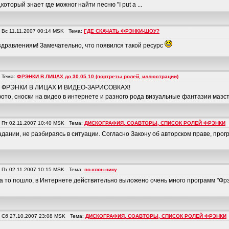
оторый знает где можног найти песню "I put a ...
Вс 11.11.2007 00:14 MSK Тема:
ГДЕ СКАЧАТЬ ФРЭНКИ-ШОУ?
дравлениям! Замечательно, что появился такой ресурс
 Тема:
ФРЭНКИ В ЛИЦАХ до 30.05.10 (портреты ролей, иллюстрации)
вать ФРЭНКИ В ЛИЦАХ И ВИДЕО-ЗАРИСОВКАХ!
о, сноски на видео в интернете и разного рода визуальные фантазии маэст 
Пт 02.11.2007 10:40 MSK Тема:
ДИСКОГРАФИЯ, СОАВТОРЫ, СПИСОК РОЛЕЙ ФРЭНКИ
дании, не разбираясь в ситуации. Согласно Закону об авторском праве, прог
Пт 02.11.2007 10:15 MSK Тема:
по-клон-нику
 на то пошло, в Интернете действительно выложено очень много программ "Фр
Сб 27.10.2007 23:08 MSK Тема:
ДИСКОГРАФИЯ, СОАВТОРЫ, СПИСОК РОЛЕЙ ФРЭНКИ