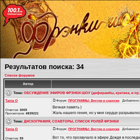
Результатов поиска: 34
Список форумов
Автор
Тема:
ОБСУЖДЕНИЕ ЭФИРОВ ФРЭНКИ-ШОУ (дифирамбы, критика, и пр.
Tania O
Форум:
ПРОГРАММЫ: Внутри и снаружи
Добавлено: 
Вечная память )
Ответов:
3005
Жаль нашего гения, но у мня сердце разрывалос
Просмотров:
4839221
Тема:
ДИСКОГРАФИЯ, СОАВТОРЫ, СПИСОК РОЛЕЙ ФРЭНКИ
Tania O
Форум:
ПРОГРАММЫ: Внутри и снаружи
Добавлено: 
Вот то, что прозвучало в эфире Дождя в последни
Ответов:
55