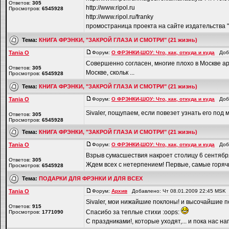
Ответов:
305
http://www.ripol.ru
Просмотров:
6545928
http://www.ripol.ru/franky
промостраница проекта на сайте издательства "Р
Тема:
КНИГА ФРЭНКИ, "ЗАКРОЙ ГЛАЗА И СМОТРИ" (21 жизнь)
Tania O
Форум:
О ФРЭНКИ-ШОУ: Что, как, откуда и куда
Доба
Совершенно согласен, многие плохо в Москве ар
Ответов:
305
Москве, скольк ...
Просмотров:
6545928
Тема:
КНИГА ФРЭНКИ, "ЗАКРОЙ ГЛАЗА И СМОТРИ" (21 жизнь)
Tania O
Форум:
О ФРЭНКИ-ШОУ: Что, как, откуда и куда
Доба
Sivaler, пощупаем, если повезет узнать его под ма
Ответов:
305
Просмотров:
6545928
Тема:
КНИГА ФРЭНКИ, "ЗАКРОЙ ГЛАЗА И СМОТРИ" (21 жизнь)
Tania O
Форум:
О ФРЭНКИ-ШОУ: Что, как, откуда и куда
Доба
Взрыв сумасшествия накроет столицу 6 сентября,
Ответов:
305
Ждем всех с нетерпением! Первые, самые горячи
Просмотров:
6545928
Тема:
ПОДАРКИ ДЛЯ ФРЭНКИ И ДЛЯ ВСЕХ
Tania O
Форум:
Архив
Добавлено: Чт 08.01.2009 22:45 MSK
Sivaler, мои нижайшие поклоны! и высочайшие п
Ответов:
915
Спасибо за теплые стихи :oops:
Просмотров:
1771090
С праздниками!, которые уходят,... и пока нас н