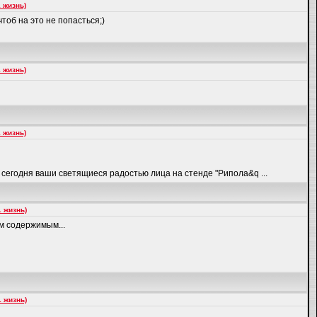
 жизнь)
тоб на это не попасться;)
 жизнь)
 жизнь)
 сегодня ваши светящиеся радостью лица на стенде "Рипола&q ...
 жизнь)
м содержимым...
 жизнь)