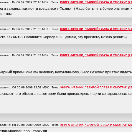
влено: Вс 06.09.2009 22:16 MSK Тема:
КНИГА ФРЭНКИ, "ЗАКРОЙ ГЛАЗА И СМОТРИ" (21
а и заманка, как почти всегда все у Фрэнки=) Надо быть чуть более опытным, ч
ишком ...
влено: Вс 06.09.2009 21:52 MSK Тема:
КНИГА ФРЭНКИ, "ЗАКРОЙ ГЛАЗА И СМОТРИ" (21
нске.Как быть? Напишите Борису в ЛС, думаю, эту проблему можно решить)
влено: Вс 06.09.2009 21:37 MSK Тема:
КНИГА ФРЭНКИ, "ЗАКРОЙ ГЛАЗА И СМОТРИ" (21
икарный прием! Мне как человеку непубличному, было безумно приятно видеть
влено: Сб 05.09.2009 23:57 MSK Тема:
КНИГА ФРЭНКИ, "ЗАКРОЙ ГЛАЗА И СМОТРИ" (21
 секретного объекта, на котором были произведены ящики со взрывоопасны
влено: Пн 10.08.2009 00:05 MSK Тема:
КНИГА ФРЭНКИ, "ЗАКРОЙ ГЛАЗА И СМОТРИ" (21
c9bb3/banner_ripol_franky.gif