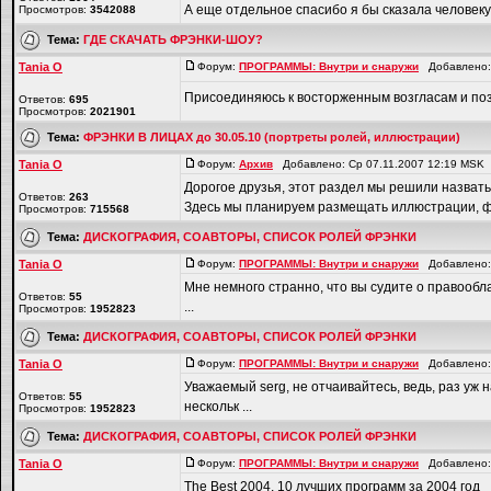
А еще отдельное спасибо я бы сказала человеку,к
Просмотров:
3542088
Тема:
ГДЕ СКАЧАТЬ ФРЭНКИ-ШОУ?
Tania O
Форум:
ПРОГРАММЫ: Внутри и снаружи
Добавлено: 
Присоединяюсь к восторженным возгласам и поз
Ответов:
695
Просмотров:
2021901
Тема:
ФРЭНКИ В ЛИЦАХ до 30.05.10 (портреты ролей, иллюстрации)
Tania O
Форум:
Архив
Добавлено: Ср 07.11.2007 12:19 MSK
Дорогое друзья, этот раздел мы решили наз
Ответов:
263
Здесь мы планируем размещать иллюстрации, фот
Просмотров:
715568
Тема:
ДИСКОГРАФИЯ, СОАВТОРЫ, СПИСОК РОЛЕЙ ФРЭНКИ
Tania O
Форум:
ПРОГРАММЫ: Внутри и снаружи
Добавлено: 
Мне немного странно, что вы судите о правообла
Ответов:
55
...
Просмотров:
1952823
Тема:
ДИСКОГРАФИЯ, СОАВТОРЫ, СПИСОК РОЛЕЙ ФРЭНКИ
Tania O
Форум:
ПРОГРАММЫ: Внутри и снаружи
Добавлено: 
Уважаемый serg, не отчаивайтесь, ведь, раз уж
Ответов:
55
нескольк ...
Просмотров:
1952823
Тема:
ДИСКОГРАФИЯ, СОАВТОРЫ, СПИСОК РОЛЕЙ ФРЭНКИ
Tania O
Форум:
ПРОГРАММЫ: Внутри и снаружи
Добавлено: 
The Best 2004, 10 лучших программ за 2004 год