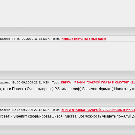
влено: Пн 07.09.2009 11:38 MSK Тема:
первые картинки с выставки
влено: Вс 06.09.2009 23:11 MSK Тема:
КНИГА ФРЭНКИ, "ЗАКРОЙ ГЛАЗА И СМОТРИ" (21
а, как и Павла..) Очень здорово) P.S. мы не миф) Взаимно, Фрида :) Насчет ну
влено: Вс 06.09.2009 22:42 MSK Тема:
КНИГА ФРЭНКИ, "ЗАКРОЙ ГЛАЗА И СМОТРИ" (21
греет и укрепит сформировавшиеся чувства. Возможность увидеть пожалуй де