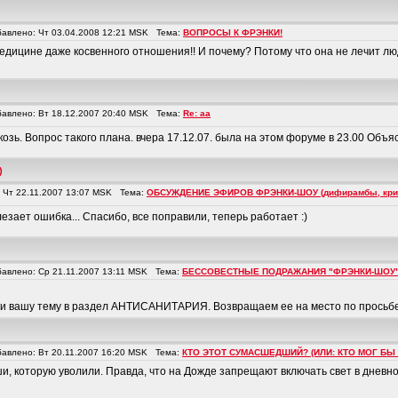
влено: Чт 03.04.2008 12:21 MSK Тема:
ВОПРОСЫ К ФРЭНКИ!
цине даже косвенного отношения!! И почему? Потому что она не лечит людей
влено: Вт 18.12.2007 20:40 MSK Тема:
Re: аа
козь. Вопрос такого плана. вчера 17.12.07. была на этом форуме в 23.00 Объя
)
Чт 22.11.2007 13:07 MSK Тема:
ОБСУЖДЕНИЕ ЭФИРОВ ФРЭНКИ-ШОУ (дифирамбы, крити
лезает ошибка... Спасибо, все поправили, теперь работает :)
влено: Ср 21.11.2007 13:11 MSK Тема:
БЕССОВЕСТНЫЕ ПОДРАЖАНИЯ "ФРЭНКИ-ШОУ
и вашу тему в раздел АНТИСАНИТАРИЯ. Возвращаем ее на место по просьбе Фрэ
влено: Вт 20.11.2007 16:20 MSK Тема:
КТО ЭТОТ СУМАСШЕДШИЙ? (ИЛИ: КТО МОГ БЫ
и, которую уволили. Правда, что на Дожде запрещают включать свет в дневное