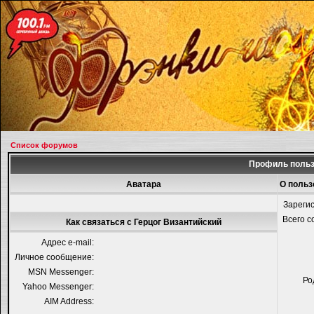
Список форумов
Профиль польз
Аватара
О польз
Зареги
Всего 
Как связаться с Герцог Византийский
Адрес e-mail:
Личное сообщение:
MSN Messenger:
Ро
Yahoo Messenger:
AIM Address: