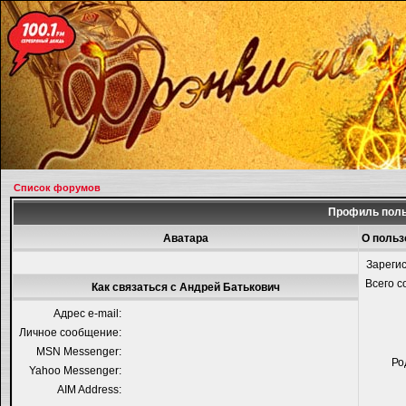
Список форумов
Профиль поль
Аватара
О польз
Зареги
Всего 
Как связаться с Андрей Батькович
Адрес e-mail:
Личное сообщение:
MSN Messenger:
Ро
Yahoo Messenger:
AIM Address: