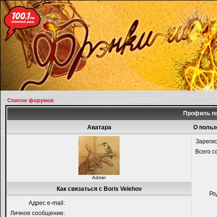
Список форумов
Профиль по
Аватара
О польз
Зареги
Всего 
Admin
Как связаться с Boris Velehov
Ро
Адрес e-mail:
Личное сообщение: