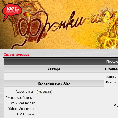
Список форумов
Профил
Аватара
О польз
Зареги
Всего 
Как связаться с Alex
Адрес e-mail:
Личное сообщение:
MSN Messenger:
Ро
Yahoo Messenger:
AIM Address: