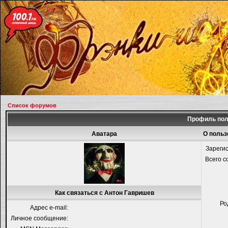
Список форумов
Профиль пол
Аватара
О польз
Зареги
Всего 
Как связаться с Антон Гавришев
Ро
Адрес e-mail:
Личное сообщение: