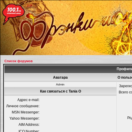
Список форумов
Профиль
Аватара
О польз
Admin
Зареги
Как связаться с Tania O
Всего 
Адрес e-mail:
Личное сообщение:
MSN Messenger:
Ро
Yahoo Messenger:
AIM Address:
ICQ Number: