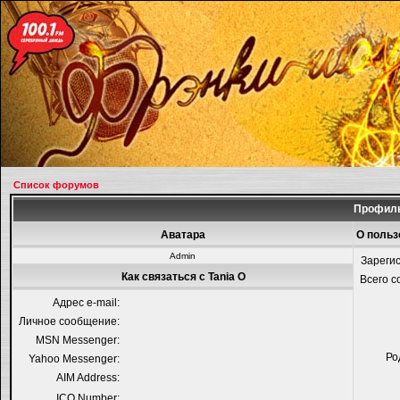
Список форумов
Профиль
Аватара
О польз
Admin
Зареги
Как связаться с Tania O
Всего 
Адрес e-mail:
Личное сообщение:
MSN Messenger:
Ро
Yahoo Messenger:
AIM Address:
ICQ Number: