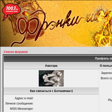
Список форумов
Профиль п
Аватара
О польз
Зареги
Всего 
Как связаться с Ботаничка=)
Адрес e-mail:
Ро
Личное сообщение:
MSN Messenger: