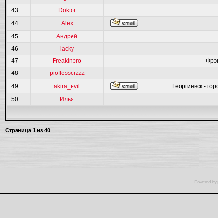
43
Doktor
44
Alex
45
Андрей
46
lacky
47
Freakinbro
Фрэ
48
proffessorzzz
49
akira_evil
Георгиевск - гор
50
Илья
Страница
1
из
40
Powered by