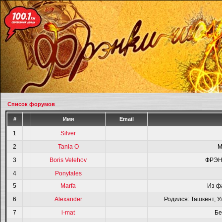
Список форумов
#
Имя
Email
1
Silver
2
Tania O
M
3
Boris Velehov
ФРЭН
4
Ponytales
5
Marfa
Из ф
6
Alexander
Родился: Ташкент, У
7
i-mat
Бе