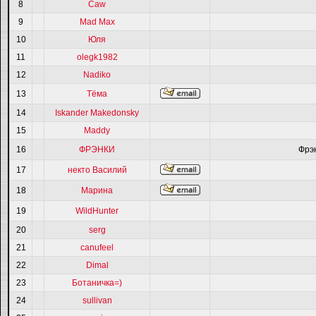
8
Caw
9
Mad Max
10
Юля
11
olegk1982
12
Nadiko
13
Тёма
14
Iskander Makedonsky
15
Maddy
16
ФРЭНКИ
Фрэ
17
некто Василий
18
Марина
19
WildHunter
20
serg
21
canufeel
22
Dimal
23
Ботаничка=)
24
sullivan