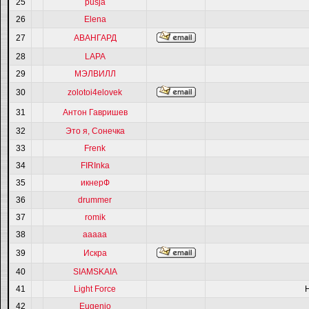
25
pusja
26
Elena
27
АВАНГАРД
28
LAPA
29
МЭЛВИЛЛ
30
zolotoi4elovek
31
Антон Гавришев
32
Это я, Сонечка
33
Frenk
34
FIRInka
35
икнерФ
36
drummer
37
romik
38
ааааа
39
Искра
40
SIAMSKAIA
41
Light Force
42
Eugenio