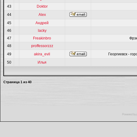
43
Doktor
44
Alex
45
Андрей
46
lacky
47
Freakinbro
Фрэ
48
proffessorzzz
49
akira_evil
Георгиевск - гор
50
Илья
Страница
1
из
40
Powered by