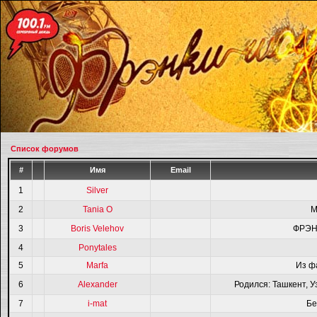
Список форумов
#
Имя
Email
1
Silver
2
Tania O
M
3
Boris Velehov
ФРЭН
4
Ponytales
5
Marfa
Из ф
6
Alexander
Родился: Ташкент, У
7
i-mat
Бе