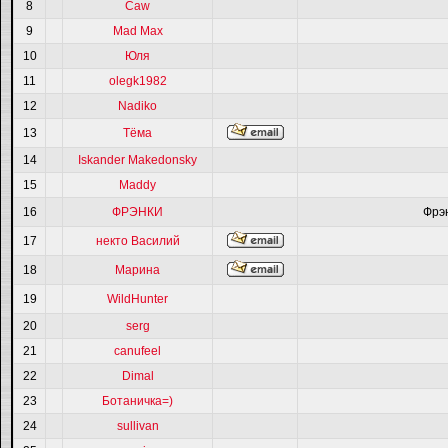
8
Caw
9
Mad Max
10
Юля
11
olegk1982
12
Nadiko
13
Тёма
14
Iskander Makedonsky
15
Maddy
16
ФРЭНКИ
Фрэ
17
некто Василий
18
Марина
19
WildHunter
20
serg
21
canufeel
22
Dimal
23
Ботаничка=)
24
sullivan