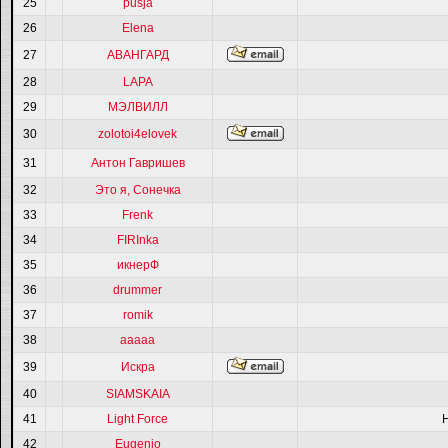
25
pusja
26
Elena
27
АВАНГАРД
28
LAPA
29
МЭЛВИЛЛ
30
zolotoi4elovek
31
Антон Гавришев
32
Это я, Сонечка
33
Frenk
34
FIRInka
35
икнерФ
36
drummer
37
romik
38
ааааа
39
Искра
40
SIAMSKAIA
41
Light Force
42
Eugenio