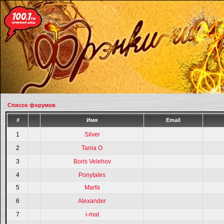
Список форумов
#
Имя
Email
1
Silver
2
Tania O
3
Boris Velehov
4
Ponytales
5
Marfa
6
Alexander
7
i-mat