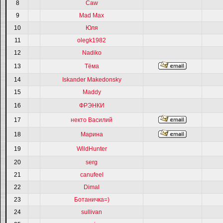
8
Caw
9
Mad Max
10
Юля
11
olegk1982
12
Nadiko
13
Тёма
14
Iskander Makedonsky
15
Maddy
16
ФРЭНКИ
17
некто Василий
18
Марина
19
WildHunter
20
serg
21
canufeel
22
Dimal
23
Ботаничка=)
24
sullivan