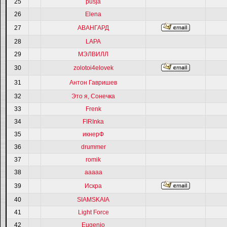
25
pusja
26
Elena
27
АВАНГАРД
28
LAPA
29
МЭЛВИЛЛ
30
zolotoi4elovek
31
Антон Гавришев
32
Это я, Сонечка
33
Frenk
34
FIRInka
35
икнерФ
36
drummer
37
romik
38
ааааа
39
Искра
40
SIAMSKAIA
41
Light Force
42
Eugenio