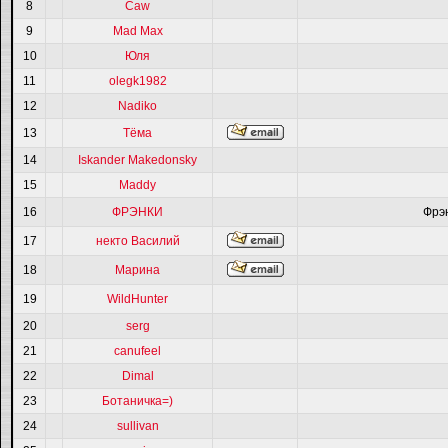
8
Caw
9
Mad Max
10
Юля
11
olegk1982
12
Nadiko
13
Тёма
14
Iskander Makedonsky
15
Maddy
16
ФРЭНКИ
Фрэ
17
некто Василий
18
Марина
19
WildHunter
20
serg
21
canufeel
22
Dimal
23
Ботаничка=)
24
sullivan