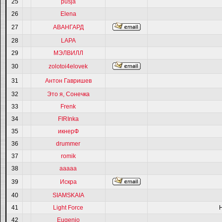
25
pusja
26
Elena
27
АВАНГАРД
28
LAPA
29
МЭЛВИЛЛ
30
zolotoi4elovek
31
Антон Гавришев
32
Это я, Сонечка
33
Frenk
34
FIRInka
35
икнерФ
36
drummer
37
romik
38
ааааа
39
Искра
40
SIAMSKAIA
41
Light Force
42
Eugenio