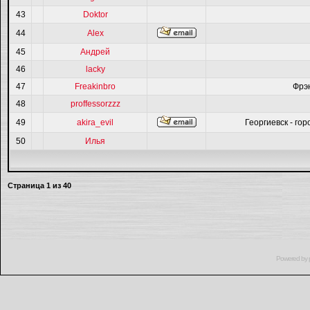
43
Doktor
44
Alex
45
Андрей
46
lacky
47
Freakinbro
Фрэ
48
proffessorzzz
49
akira_evil
Георгиевск - гор
50
Илья
Страница
1
из
40
Powered by