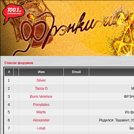
Список форумов
#
Имя
Email
1
Silver
2
Tania O
M
3
Boris Velehov
ФРЭН
4
Ponytales
5
Marfa
Из ф
6
Alexander
Родился: Ташкент, У
7
i-mat
Бе