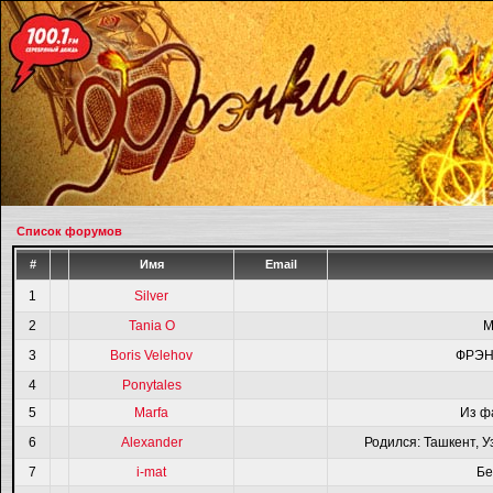
Список форумов
#
Имя
Email
1
Silver
2
Tania O
M
3
Boris Velehov
ФРЭН
4
Ponytales
5
Marfa
Из ф
6
Alexander
Родился: Ташкент, У
7
i-mat
Бе