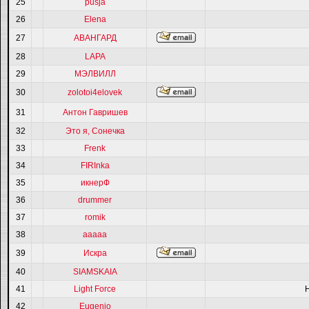
25
pusja
26
Elena
27
АВАНГАРД
28
LAPA
29
МЭЛВИЛЛ
30
zolotoi4elovek
31
Антон Гавришев
32
Это я, Сонечка
33
Frenk
34
FIRInka
35
икнерФ
36
drummer
37
romik
38
ааааа
39
Искра
40
SIAMSKAIA
41
Light Force
42
Eugenio