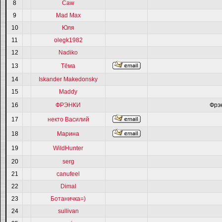
8
Caw
9
Mad Max
10
Юля
11
olegk1982
12
Nadiko
13
Тёма
14
Iskander Makedonsky
15
Maddy
16
ФРЭНКИ
Фрэ
17
некто Василий
18
Марина
19
WildHunter
20
serg
21
canufeel
22
Dimal
23
Ботаничка=)
24
sullivan