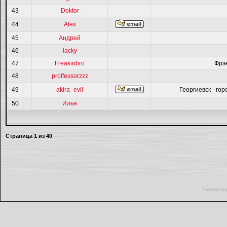
43
Doktor
44
Alex
45
Андрей
46
lacky
47
Freakinbro
Фрэ
48
proffessorzzz
49
akira_evil
Георгиевск - гор
50
Илья
Страница
1
из
40
Powered by