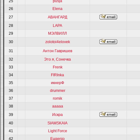
25
pusja
26
Elena
27
АВАНГАРД
28
LAPA
29
МЭЛВИЛЛ
30
zolotoi4elovek
31
Антон Гавришев
32
Это я, Сонечка
33
Frenk
34
FIRInka
35
икнерФ
36
drummer
37
romik
38
ааааа
39
Искра
40
SIAMSKAIA
41
Light Force
42
Eugenio