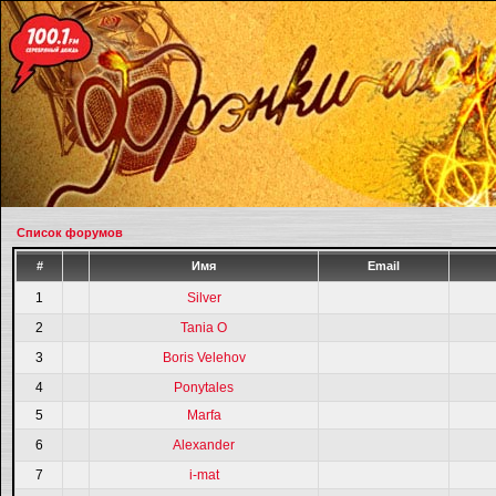
Список форумов
#
Имя
Email
1
Silver
2
Tania O
3
Boris Velehov
4
Ponytales
5
Marfa
6
Alexander
7
i-mat