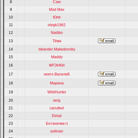
8
Caw
9
Mad Max
10
Юля
11
olegk1982
12
Nadiko
13
Тёма
14
Iskander Makedonsky
15
Maddy
16
ФРЭНКИ
17
некто Василий
18
Марина
19
WildHunter
20
serg
21
canufeel
22
Dimal
23
Ботаничка=)
24
sullivan