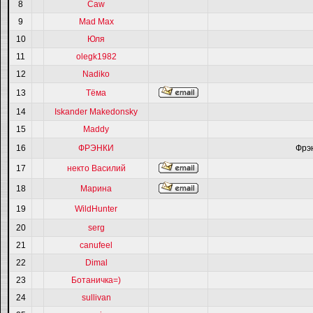
8
Caw
9
Mad Max
10
Юля
11
olegk1982
12
Nadiko
13
Тёма
14
Iskander Makedonsky
15
Maddy
16
ФРЭНКИ
Фрэ
17
некто Василий
18
Марина
19
WildHunter
20
serg
21
canufeel
22
Dimal
23
Ботаничка=)
24
sullivan