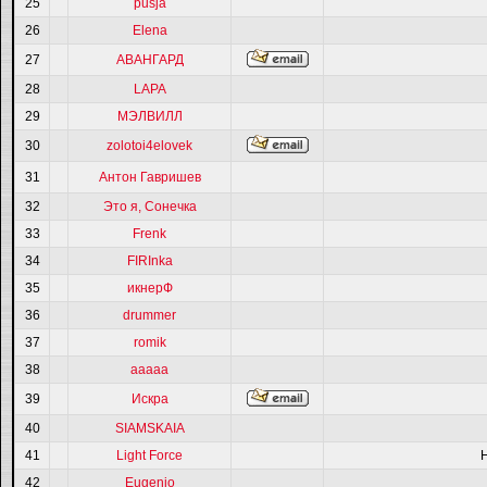
25
pusja
26
Elena
27
АВАНГАРД
28
LAPA
29
МЭЛВИЛЛ
30
zolotoi4elovek
31
Антон Гавришев
32
Это я, Сонечка
33
Frenk
34
FIRInka
35
икнерФ
36
drummer
37
romik
38
ааааа
39
Искра
40
SIAMSKAIA
41
Light Force
42
Eugenio