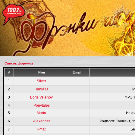
Список форумов
#
Имя
Email
1
Silver
2
Tania O
M
3
Boris Velehov
ФРЭН
4
Ponytales
5
Marfa
Из ф
6
Alexander
Родился: Ташкент, У
7
i-mat
Бе