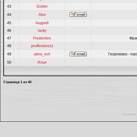
43
Doktor
44
Alex
45
Андрей
46
lacky
47
Freakinbro
Фрэ
48
proffessorzzz
49
akira_evil
Георгиевск - гор
50
Илья
Страница
1
из
40
Powered by