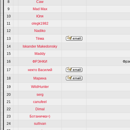
8
Caw
9
Mad Max
10
Юля
11
olegk1982
12
Nadiko
13
Тёма
14
Iskander Makedonsky
15
Maddy
16
ФРЭНКИ
Фрэ
17
некто Василий
18
Марина
19
WildHunter
20
serg
21
canufeel
22
Dimal
23
Ботаничка=)
24
sullivan