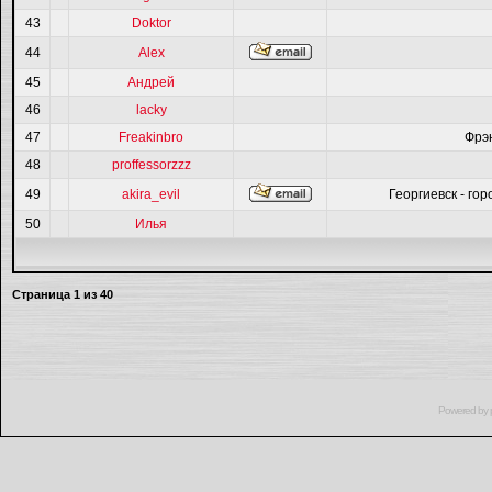
43
Doktor
44
Alex
45
Андрей
46
lacky
47
Freakinbro
Фрэ
48
proffessorzzz
49
akira_evil
Георгиевск - гор
50
Илья
Страница
1
из
40
Powered by