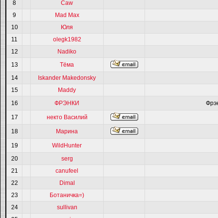
8
Caw
9
Mad Max
10
Юля
11
olegk1982
12
Nadiko
13
Тёма
14
Iskander Makedonsky
15
Maddy
16
ФРЭНКИ
Фрэ
17
некто Василий
18
Марина
19
WildHunter
20
serg
21
canufeel
22
Dimal
23
Ботаничка=)
24
sullivan