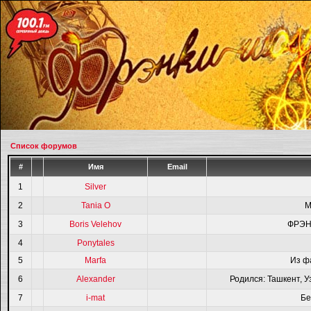
Список форумов
#
Имя
Email
1
Silver
2
Tania O
M
3
Boris Velehov
ФРЭН
4
Ponytales
5
Marfa
Из ф
6
Alexander
Родился: Ташкент, У
7
i-mat
Бе