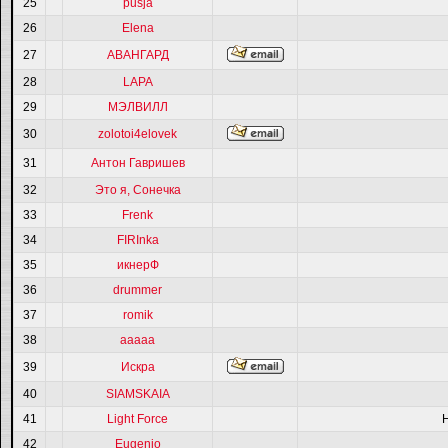
25
pusja
26
Elena
27
АВАНГАРД
28
LAPA
29
МЭЛВИЛЛ
30
zolotoi4elovek
31
Антон Гавришев
32
Это я, Сонечка
33
Frenk
34
FIRInka
35
икнерФ
36
drummer
37
romik
38
ааааа
39
Искра
40
SIAMSKAIA
41
Light Force
42
Eugenio