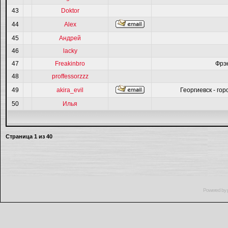
43
Doktor
44
Alex
45
Андрей
46
lacky
47
Freakinbro
Фрэ
48
proffessorzzz
49
akira_evil
Георгиевск - гор
50
Илья
Страница
1
из
40
Powered by