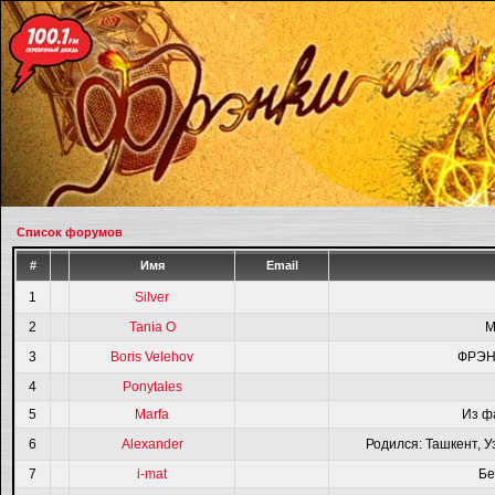
Список форумов
#
Имя
Email
1
Silver
2
Tania O
M
3
Boris Velehov
ФРЭН
4
Ponytales
5
Marfa
Из ф
6
Alexander
Родился: Ташкент, У
7
i-mat
Бе