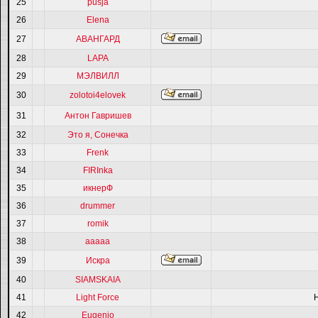
25
pusja
26
Elena
27
АВАНГАРД
28
LAPA
29
МЭЛВИЛЛ
30
zolotoi4elovek
31
Антон Гавришев
32
Это я, Сонечка
33
Frenk
34
FIRInka
35
икнерФ
36
drummer
37
romik
38
ааааа
39
Искра
40
SIAMSKAIA
41
Light Force
42
Eugenio