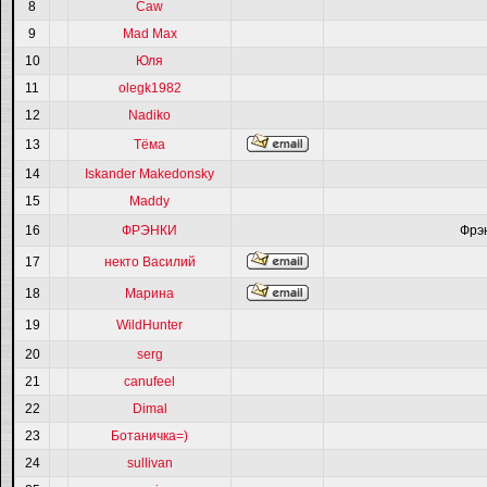
8
Caw
9
Mad Max
10
Юля
11
olegk1982
12
Nadiko
13
Тёма
14
Iskander Makedonsky
15
Maddy
16
ФРЭНКИ
Фрэ
17
некто Василий
18
Марина
19
WildHunter
20
serg
21
canufeel
22
Dimal
23
Ботаничка=)
24
sullivan