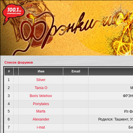
Список форумов
#
Имя
Email
1
Silver
2
Tania O
M
3
Boris Velehov
ФРЭН
4
Ponytales
5
Marfa
Из ф
6
Alexander
Родился: Ташкент, У
7
i-mat
Бе