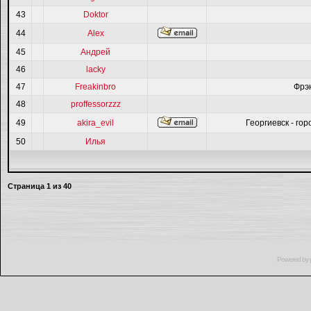
43
Doktor
44
Alex
45
Андрей
46
lacky
47
Freakinbro
Фрэ
48
proffessorzzz
49
akira_evil
Георгиевск - гор
50
Илья
Страница
1
из
40
Powered by