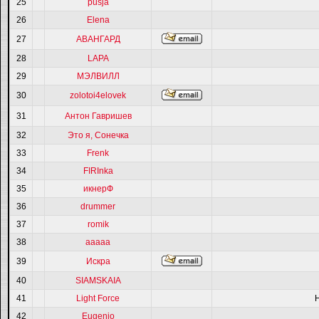
25
pusja
26
Elena
27
АВАНГАРД
28
LAPA
29
МЭЛВИЛЛ
30
zolotoi4elovek
31
Антон Гавришев
32
Это я, Сонечка
33
Frenk
34
FIRInka
35
икнерФ
36
drummer
37
romik
38
ааааа
39
Искра
40
SIAMSKAIA
41
Light Force
42
Eugenio