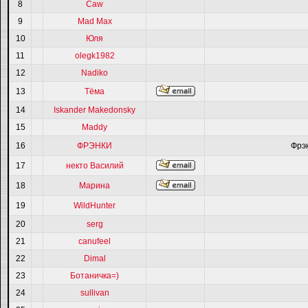
8
Caw
9
Mad Max
10
Юля
11
olegk1982
12
Nadiko
13
Тёма
14
Iskander Makedonsky
15
Maddy
16
ФРЭНКИ
Фрэ
17
некто Василий
18
Марина
19
WildHunter
20
serg
21
canufeel
22
Dimal
23
Ботаничка=)
24
sullivan