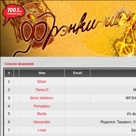
Список форумов
#
Имя
Email
1
Silver
2
Tania O
M
3
Boris Velehov
ФРЭН
4
Ponytales
5
Marfa
Из ф
6
Alexander
Родился: Ташкент, У
7
i-mat
Бе