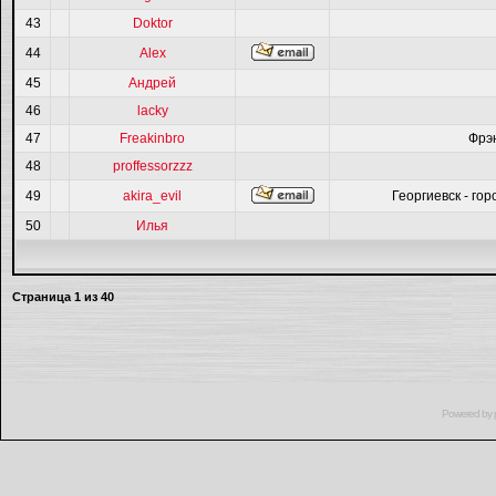
43
Doktor
44
Alex
45
Андрей
46
lacky
47
Freakinbro
Фрэ
48
proffessorzzz
49
akira_evil
Георгиевск - гор
50
Илья
Страница
1
из
40
Powered by