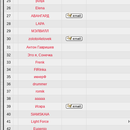
25
pusja
26
Elena
27
АВАНГАРД
28
LAPA
29
МЭЛВИЛЛ
30
zolotoi4elovek
31
Антон Гавришев
32
Это я, Сонечка
33
Frenk
34
FIRInka
35
икнерФ
36
drummer
37
romik
38
ааааа
39
Искра
40
SIAMSKAIA
41
Light Force
42
Eugenio