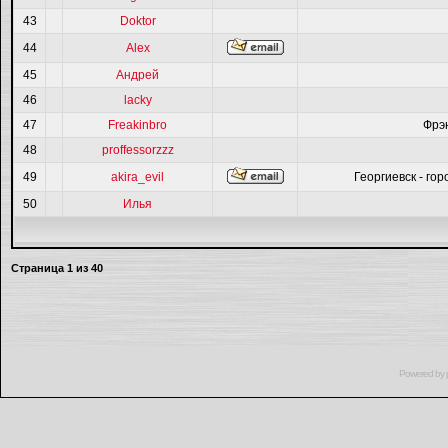
43
Doktor
44
Alex
45
Андрей
46
lacky
47
Freakinbro
Фрэ
48
proffessorzzz
49
akira_evil
Георгиевск - гор
50
Илья
Страница
1
из
40
Powered by