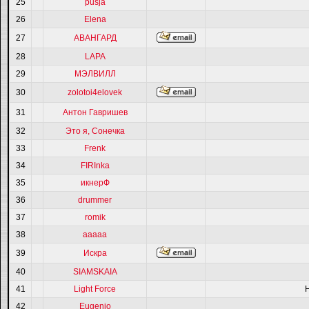
25
pusja
26
Elena
27
АВАНГАРД
28
LAPA
29
МЭЛВИЛЛ
30
zolotoi4elovek
31
Антон Гавришев
32
Это я, Сонечка
33
Frenk
34
FIRInka
35
икнерФ
36
drummer
37
romik
38
ааааа
39
Искра
40
SIAMSKAIA
41
Light Force
42
Eugenio