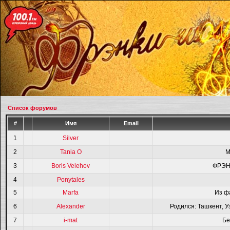
Список форумов
#
Имя
Email
1
Silver
2
Tania O
M
3
Boris Velehov
ФРЭН
4
Ponytales
5
Marfa
Из ф
6
Alexander
Родился: Ташкент, У
7
i-mat
Бе