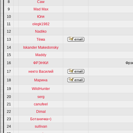
8
Caw
9
Mad Max
10
Юля
11
olegk1982
12
Nadiko
13
Тёма
14
Iskander Makedonsky
15
Maddy
16
ФРЭНКИ
Фрэ
17
некто Василий
18
Марина
19
WildHunter
20
serg
21
canufeel
22
Dimal
23
Ботаничка=)
24
sullivan