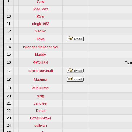
8
Caw
9
Mad Max
10
Юля
11
olegk1982
12
Nadiko
13
Тёма
14
Iskander Makedonsky
15
Maddy
16
ФРЭНКИ
Фрэ
17
некто Василий
18
Марина
19
WildHunter
20
serg
21
canufeel
22
Dimal
23
Ботаничка=)
24
sullivan