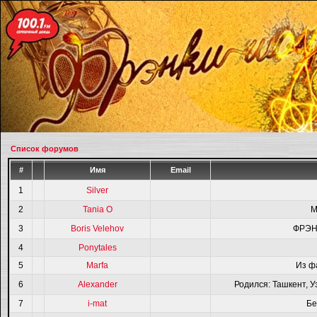
Список форумов
#
Имя
Email
1
Silver
2
Tania O
M
3
Boris Velehov
ФРЭН
4
Ponytales
5
Marfa
Из ф
6
Alexander
Родился: Ташкент, У
7
i-mat
Бе