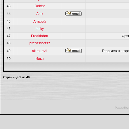
43
Doktor
44
Alex
45
Андрей
46
lacky
47
Freakinbro
Фрэ
48
proffessorzzz
49
akira_evil
Георгиевск - гор
50
Илья
Страница
1
из
40
Powered by