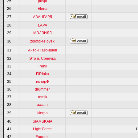
25
pusja
26
Elena
27
АВАНГАРД
28
LAPA
29
МЭЛВИЛЛ
30
zolotoi4elovek
31
Антон Гавришев
32
Это я, Сонечка
33
Frenk
34
FIRInka
35
икнерФ
36
drummer
37
romik
38
ааааа
39
Искра
40
SIAMSKAIA
41
Light Force
42
Eugenio