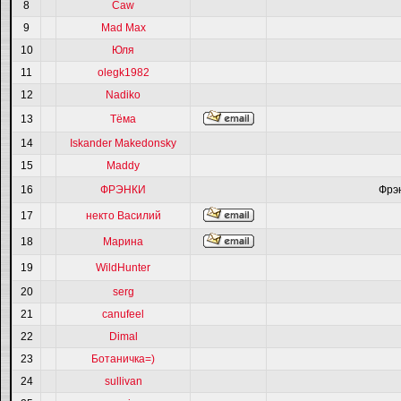
8
Caw
9
Mad Max
10
Юля
11
olegk1982
12
Nadiko
13
Тёма
14
Iskander Makedonsky
15
Maddy
16
ФРЭНКИ
Фрэ
17
некто Василий
18
Марина
19
WildHunter
20
serg
21
canufeel
22
Dimal
23
Ботаничка=)
24
sullivan