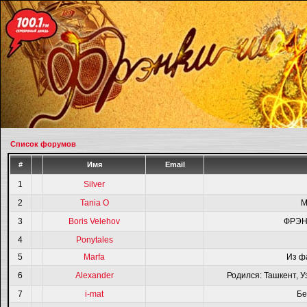
Список форумов
#
Имя
Email
1
Silver
2
Tania O
M
3
Boris Velehov
ФРЭН
4
Ponytales
5
Marfa
Из ф
6
Alexander
Родился: Ташкент, У
7
i-mat
Бе