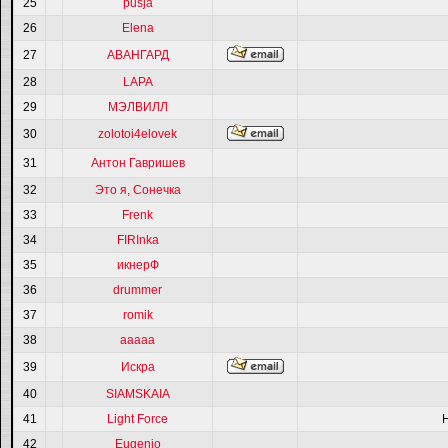
25
pusja
26
Elena
27
АВАНГАРД
28
LAPA
29
МЭЛВИЛЛ
30
zolotoi4elovek
31
Антон Гавришев
32
Это я, Сонечка
33
Frenk
34
FIRInka
35
икнерФ
36
drummer
37
romik
38
ааааа
39
Искра
40
SIAMSKAIA
41
Light Force
42
Eugenio