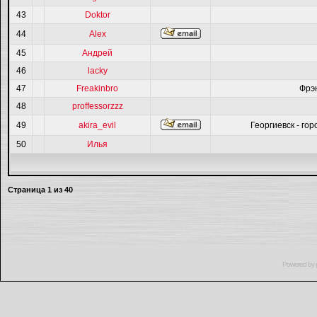
43
Doktor
44
Alex
45
Андрей
46
lacky
47
Freakinbro
Фрэ
48
proffessorzzz
49
akira_evil
Георгиевск - гор
50
Илья
Страница
1
из
40
Powered by