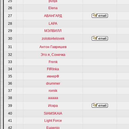
25
pusja
26
Elena
27
АВАНГАРД
28
LAPA
29
МЭЛВИЛЛ
30
zolotoi4elovek
31
Антон Гавришев
32
Это я, Сонечка
33
Frenk
34
FIRInka
35
икнерФ
36
drummer
37
romik
38
ааааа
39
Искра
40
SIAMSKAIA
41
Light Force
42
Eugenio