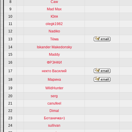
8
Caw
9
Mad Max
10
Юля
11
olegk1982
12
Nadiko
13
Тёма
14
Iskander Makedonsky
15
Maddy
16
ФРЭНКИ
17
некто Василий
18
Марина
19
WildHunter
20
serg
21
canufeel
22
Dimal
23
Ботаничка=)
24
sullivan