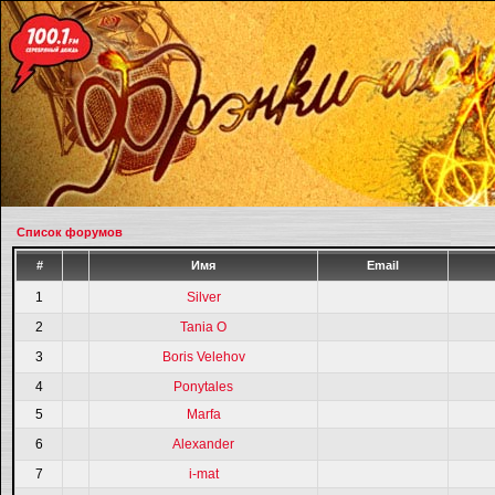
Список форумов
#
Имя
Email
1
Silver
2
Tania O
3
Boris Velehov
4
Ponytales
5
Marfa
6
Alexander
7
i-mat