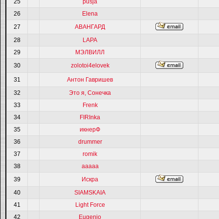
25
pusja
26
Elena
27
АВАНГАРД
28
LAPA
29
МЭЛВИЛЛ
30
zolotoi4elovek
31
Антон Гавришев
32
Это я, Сонечка
33
Frenk
34
FIRInka
35
икнерФ
36
drummer
37
romik
38
ааааа
39
Искра
40
SIAMSKAIA
41
Light Force
42
Eugenio