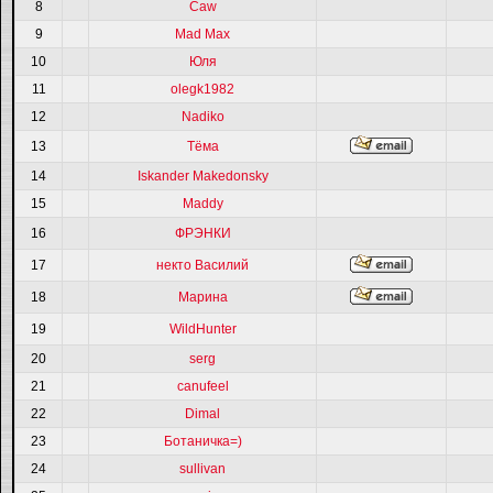
8
Caw
9
Mad Max
10
Юля
11
olegk1982
12
Nadiko
13
Тёма
14
Iskander Makedonsky
15
Maddy
16
ФРЭНКИ
17
некто Василий
18
Марина
19
WildHunter
20
serg
21
canufeel
22
Dimal
23
Ботаничка=)
24
sullivan