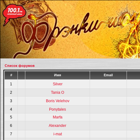
Список форумов
#
Имя
Email
1
Silver
2
Tania O
3
Boris Velehov
4
Ponytales
5
Marfa
6
Alexander
7
i-mat