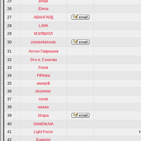
25
pusja
26
Elena
27
АВАНГАРД
28
LAPA
29
МЭЛВИЛЛ
30
zolotoi4elovek
31
Антон Гавришев
32
Это я, Сонечка
33
Frenk
34
FIRInka
35
икнерФ
36
drummer
37
romik
38
ааааа
39
Искра
40
SIAMSKAIA
41
Light Force
42
Eugenio