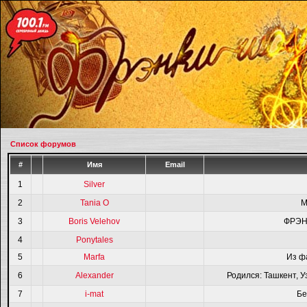
Список форумов
#
Имя
Email
1
Silver
2
Tania O
M
3
Boris Velehov
ФРЭН
4
Ponytales
5
Marfa
Из ф
6
Alexander
Родился: Ташкент, У
7
i-mat
Бе