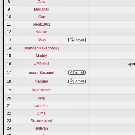
8
Caw
9
Mad Max
10
Юля
11
olegk1982
12
Nadiko
13
Тёма
14
Iskander Makedonsky
15
Maddy
16
ФРЭНКИ
Фрэ
17
некто Василий
18
Марина
19
WildHunter
20
serg
21
canufeel
22
Dimal
23
Ботаничка=)
24
sullivan