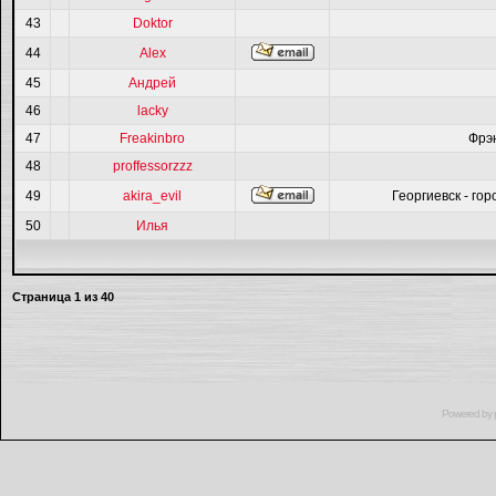
43
Doktor
44
Alex
45
Андрей
46
lacky
47
Freakinbro
Фрэ
48
proffessorzzz
49
akira_evil
Георгиевск - гор
50
Илья
Страница
1
из
40
Powered by