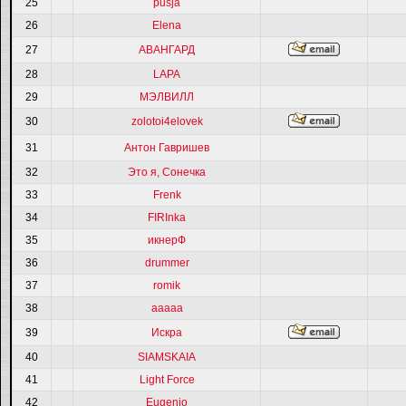
25
pusja
26
Elena
27
АВАНГАРД
28
LAPA
29
МЭЛВИЛЛ
30
zolotoi4elovek
31
Антон Гавришев
32
Это я, Сонечка
33
Frenk
34
FIRInka
35
икнерФ
36
drummer
37
romik
38
ааааа
39
Искра
40
SIAMSKAIA
41
Light Force
42
Eugenio