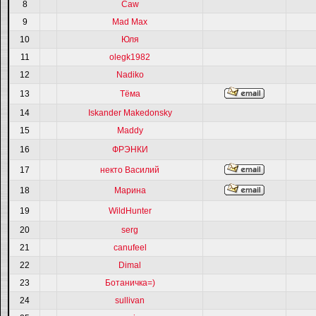
8
Caw
9
Mad Max
10
Юля
11
olegk1982
12
Nadiko
13
Тёма
14
Iskander Makedonsky
15
Maddy
16
ФРЭНКИ
17
некто Василий
18
Марина
19
WildHunter
20
serg
21
canufeel
22
Dimal
23
Ботаничка=)
24
sullivan