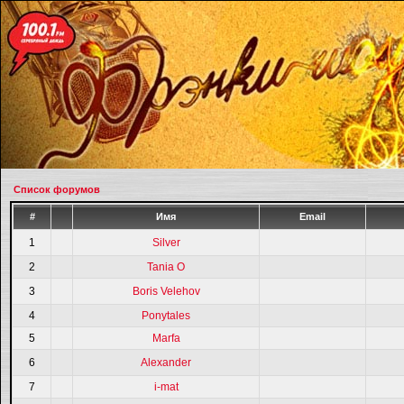
Список форумов
#
Имя
Email
1
Silver
2
Tania O
3
Boris Velehov
4
Ponytales
5
Marfa
6
Alexander
7
i-mat