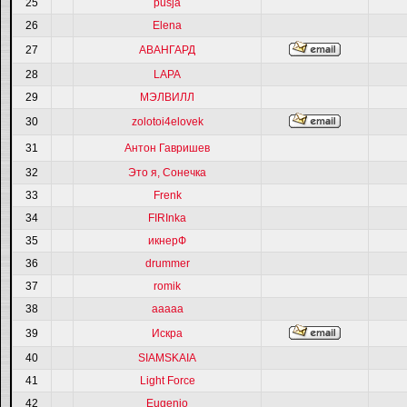
25
pusja
26
Elena
27
АВАНГАРД
28
LAPA
29
МЭЛВИЛЛ
30
zolotoi4elovek
31
Антон Гавришев
32
Это я, Сонечка
33
Frenk
34
FIRInka
35
икнерФ
36
drummer
37
romik
38
ааааа
39
Искра
40
SIAMSKAIA
41
Light Force
42
Eugenio