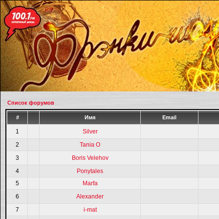
Список форумов
#
Имя
Email
1
Silver
2
Tania O
3
Boris Velehov
4
Ponytales
5
Marfa
6
Alexander
7
i-mat