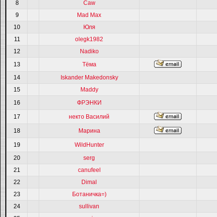
8
Caw
9
Mad Max
10
Юля
11
olegk1982
12
Nadiko
13
Тёма
14
Iskander Makedonsky
15
Maddy
16
ФРЭНКИ
17
некто Василий
18
Марина
19
WildHunter
20
serg
21
canufeel
22
Dimal
23
Ботаничка=)
24
sullivan