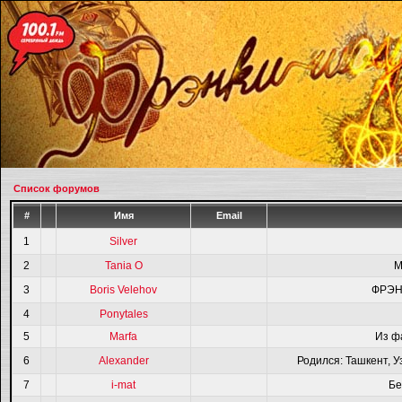
Список форумов
#
Имя
Email
1
Silver
2
Tania O
M
3
Boris Velehov
ФРЭН
4
Ponytales
5
Marfa
Из ф
6
Alexander
Родился: Ташкент, У
7
i-mat
Бе