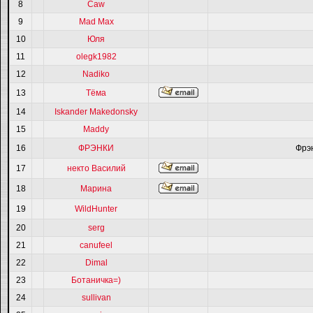
8
Caw
9
Mad Max
10
Юля
11
olegk1982
12
Nadiko
13
Тёма
14
Iskander Makedonsky
15
Maddy
16
ФРЭНКИ
Фрэ
17
некто Василий
18
Марина
19
WildHunter
20
serg
21
canufeel
22
Dimal
23
Ботаничка=)
24
sullivan