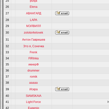
25
pusja
26
Elena
27
АВАНГАРД
28
LAPA
29
МЭЛВИЛЛ
30
zolotoi4elovek
31
Антон Гавришев
32
Это я, Сонечка
33
Frenk
34
FIRInka
35
икнерФ
36
drummer
37
romik
38
ааааа
39
Искра
40
SIAMSKAIA
41
Light Force
42
Eugenio