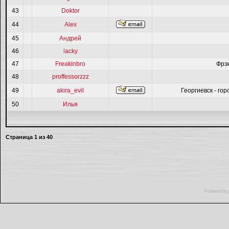
43
Doktor
44
Alex
45
Андрей
46
lacky
47
Freakinbro
Фрэ
48
proffessorzzz
49
akira_evil
Георгиевск - гор
50
Илья
Страница
1
из
40
Powered by