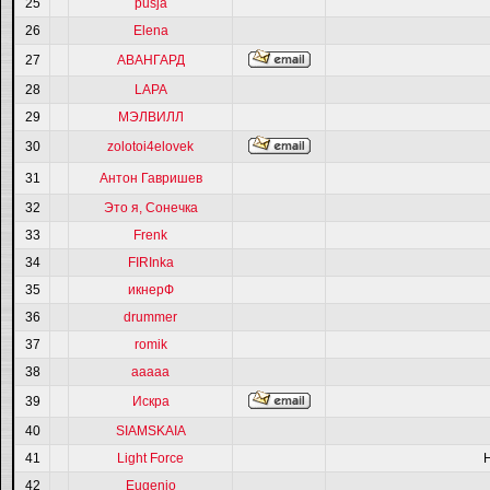
25
pusja
26
Elena
27
АВАНГАРД
28
LAPA
29
МЭЛВИЛЛ
30
zolotoi4elovek
31
Антон Гавришев
32
Это я, Сонечка
33
Frenk
34
FIRInka
35
икнерФ
36
drummer
37
romik
38
ааааа
39
Искра
40
SIAMSKAIA
41
Light Force
42
Eugenio