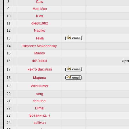
8
Caw
9
Mad Max
10
Юля
11
olegk1982
12
Nadiko
13
Тёма
14
Iskander Makedonsky
15
Maddy
16
ФРЭНКИ
Фрэ
17
некто Василий
18
Марина
19
WildHunter
20
serg
21
canufeel
22
Dimal
23
Ботаничка=)
24
sullivan