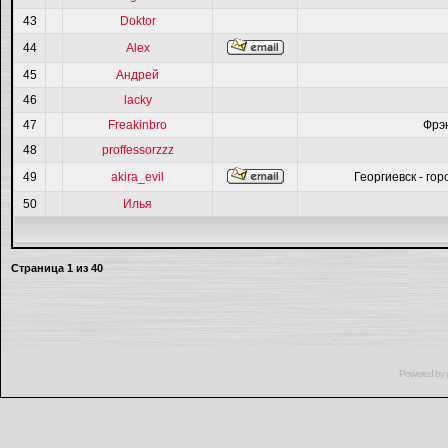
43
Doktor
44
Alex
45
Андрей
46
lacky
47
Freakinbro
Фрэ
48
proffessorzzz
49
akira_evil
Георгиевск - гор
50
Илья
Страница
1
из
40
Powered by