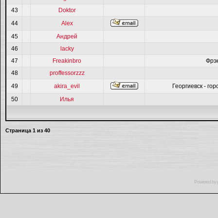
43
Doktor
44
Alex
45
Андрей
46
lacky
47
Freakinbro
Фрэ
48
proffessorzzz
49
akira_evil
Георгиевск - гор
50
Илья
Страница
1
из
40
Powered by