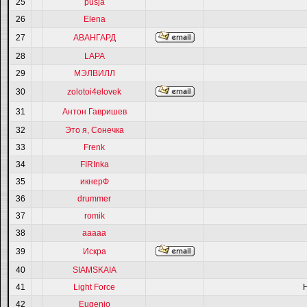
25
pusja
26
Elena
27
АВАНГАРД
28
LAPA
29
МЭЛВИЛЛ
30
zolotoi4elovek
31
Антон Гавришев
32
Это я, Сонечка
33
Frenk
34
FIRInka
35
икнерФ
36
drummer
37
romik
38
ааааа
39
Искра
40
SIAMSKAIA
41
Light Force
42
Eugenio