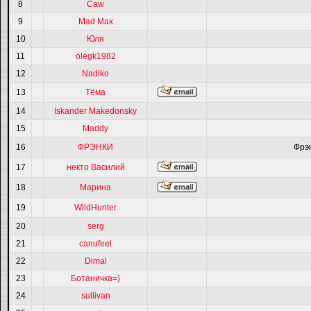
8
Caw
9
Mad Max
10
Юля
11
olegk1982
12
Nadiko
13
Тёма
14
Iskander Makedonsky
15
Maddy
16
ФРЭНКИ
Фрэ
17
некто Василий
18
Марина
19
WildHunter
20
serg
21
canufeel
22
Dimal
23
Ботаничка=)
24
sullivan