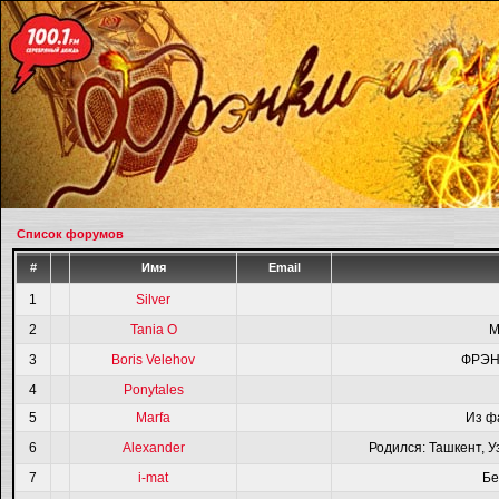
Список форумов
#
Имя
Email
1
Silver
2
Tania O
M
3
Boris Velehov
ФРЭН
4
Ponytales
5
Marfa
Из ф
6
Alexander
Родился: Ташкент, У
7
i-mat
Бе