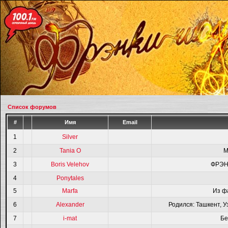
Список форумов
#
Имя
Email
1
Silver
2
Tania O
M
3
Boris Velehov
ФРЭН
4
Ponytales
5
Marfa
Из ф
6
Alexander
Родился: Ташкент, У
7
i-mat
Бе