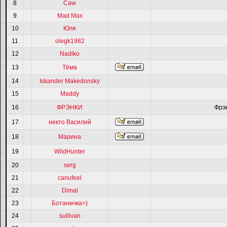
8
Caw
9
Mad Max
10
Юля
11
olegk1982
12
Nadiko
13
Тёма
14
Iskander Makedonsky
15
Maddy
16
ФРЭНКИ
Фрэ
17
некто Василий
18
Марина
19
WildHunter
20
serg
21
canufeel
22
Dimal
23
Ботаничка=)
24
sullivan