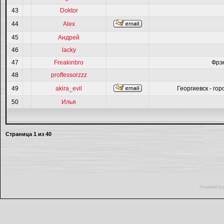
43
Doktor
44
Alex
45
Андрей
46
lacky
47
Freakinbro
Фрэ
48
proffessorzzz
49
akira_evil
Георгиевск - гор
50
Илья
Страница
1
из
40
Powered by