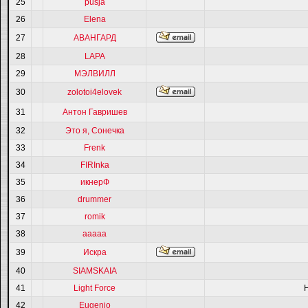
25
pusja
26
Elena
27
АВАНГАРД
28
LAPA
29
МЭЛВИЛЛ
30
zolotoi4elovek
31
Антон Гавришев
32
Это я, Сонечка
33
Frenk
34
FIRInka
35
икнерФ
36
drummer
37
romik
38
ааааа
39
Искра
40
SIAMSKAIA
41
Light Force
42
Eugenio