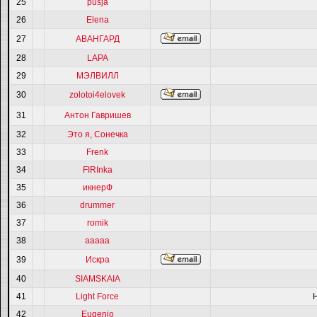
25
pusja
26
Elena
27
АВАНГАРД
28
LAPA
29
МЭЛВИЛЛ
30
zolotoi4elovek
31
Антон Гавришев
32
Это я, Сонечка
33
Frenk
34
FIRInka
35
икнерФ
36
drummer
37
romik
38
ааааа
39
Искра
40
SIAMSKAIA
41
Light Force
42
Eugenio