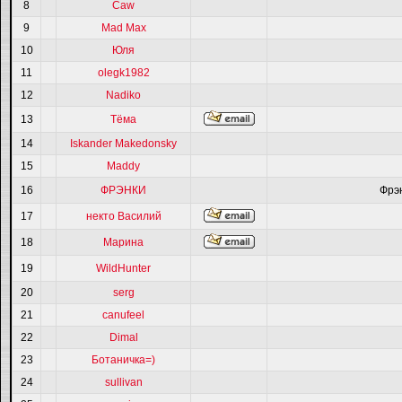
8
Caw
9
Mad Max
10
Юля
11
olegk1982
12
Nadiko
13
Тёма
14
Iskander Makedonsky
15
Maddy
16
ФРЭНКИ
Фрэ
17
некто Василий
18
Марина
19
WildHunter
20
serg
21
canufeel
22
Dimal
23
Ботаничка=)
24
sullivan