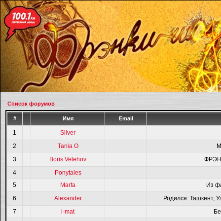
Список форумов
#
Имя
Email
1
Silver
2
Tania O
M
3
Boris Velehov
ФРЭН
4
Ponytales
5
Marfa
Из ф
6
Alexander
Родился: Ташкент, У
7
i-mat
Бе