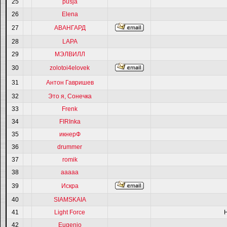
25
pusja
26
Elena
27
АВАНГАРД
28
LAPA
29
МЭЛВИЛЛ
30
zolotoi4elovek
31
Антон Гавришев
32
Это я, Сонечка
33
Frenk
34
FIRInka
35
икнерФ
36
drummer
37
romik
38
ааааа
39
Искра
40
SIAMSKAIA
41
Light Force
42
Eugenio