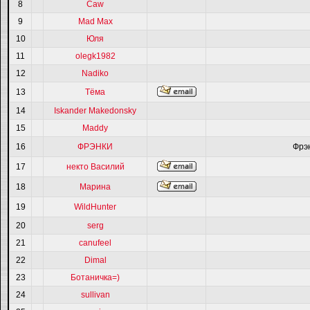
8
Caw
9
Mad Max
10
Юля
11
olegk1982
12
Nadiko
13
Тёма
14
Iskander Makedonsky
15
Maddy
16
ФРЭНКИ
Фрэ
17
некто Василий
18
Марина
19
WildHunter
20
serg
21
canufeel
22
Dimal
23
Ботаничка=)
24
sullivan