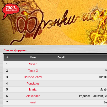
Список форумов
#
Имя
Email
1
Silver
2
Tania O
M
3
Boris Velehov
ФРЭН
4
Ponytales
5
Marfa
Из ф
6
Alexander
Родился: Ташкент, У
7
i-mat
Бе