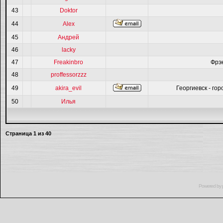
43
Doktor
44
Alex
45
Андрей
46
lacky
47
Freakinbro
Фрэ
48
proffessorzzz
49
akira_evil
Георгиевск - гор
50
Илья
Страница
1
из
40
Powered by